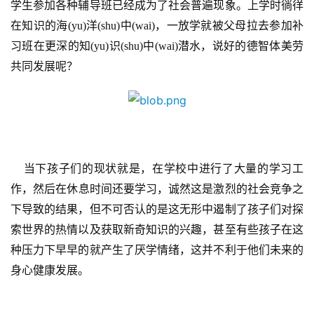
学生参加各种辅导班已
经
成
为了
社会普遍现象
。上学时徜徉
在知识的海
(yu)洋(shu)中(wai)，一放学就被父母拉去参加补
习班在更深的知(yu)识(shu)中(wai)潜水，说好的德智体美劳
共同发展呢？
当下孩子们的现状就是，
在学校
中
进行了大量的学习工
作，
然后
在休息时间还要学习，
诚然这是激烈的社会竞争之
下导致的结果，但不可否认的是
这无形中遏制了
孩子们对探
首
索世界的热情以及获取新奇知识的兴趣
，
甚至
有些
孩子
在这
页
种压力下
早早的就
产生了厌学情绪，
这并
不利于
他们未来的
游
身心健康发展。
茶
原