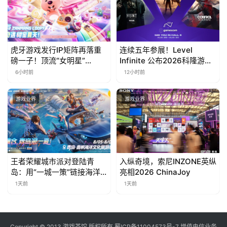
虎牙游戏发行IP矩阵再落重
连续五年参展！Level
磅一子！顶流“女明星”
Infinite 公布2026科隆游戏
ZANMANG LOOPY 正版3D
展产品阵容
6小时前
12小时前
消除手游《消消奇遇》惊喜
曝光
游戏业界
游戏业界
王者荣耀城市派对登陆青
入纵奇境，索尼INZONE英纵
岛：用“一城一策”链接海洋
亮相2026 ChinaJoy
场景，以双向奔赴带动夏日
1天前
1天前
文旅
Copyright © 2013 游戏茶馆 版权所有
蜀ICP备11004573号-7
增值电信业务