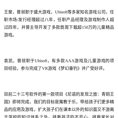
闲
游
王斐，曾就职于盛大游戏，
Ubisoft等多家知名游戏公司，任
戏
职市场/发行经理超过八年，任职产品经理及游戏制作人超
过四年，并曾主导开发了多款首周下载超150万的儿童精品
2
游戏。
0
2
5
第
袁凯，曾就职于
Ubisoft，有多款
AAA
游戏及儿童游戏的项
十
目经验，参与完成了
VR游戏《梦幻垂钓》并广受好评。
三
届
金
茶
目前二十三号软件的第一款项目《尼诺的发现之旅：青铜王
奖
国》即将完成，我们的目标是寓教于乐，带给孩子们更多精
品的应用及游戏，扩大孩子们在课本以外的知识面又不游离
于学校的知识体系之外。拯救孩子的不开心，拯救家长对