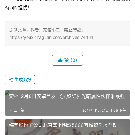
7
App的担忧！
月
3
原创文章，作者：茶馆小二，禁止转载：
0
https://youxichaguan.com/archives/74461
日
游
赞
(0)
茶
对
生成海报
接
定档12月8日安卓首发 《灵妖记》光暗属性伙伴谁最强
会
上
上一篇
2017年11月21日 4:05 下午
海
综艺股份子公司北京掌上明珠5000万增资凯晟互动
站