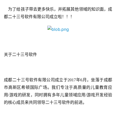
创
为了给孩子带去更多快乐，并拓展其他领域的知识面，成
游
都二十三号软件有限公司成立啦！！！
戏
业
界
手
关于二十三号软件
机
游
戏
成都二十三号软件有限公司成立于
2017年6月，坐落于成都
单
市高新区希顿国际广场。我们专注于高质量的儿童教育应
机
游
用/游戏的研发，同时拥有多年儿童领域应用/游戏开发经验
戏
的核心成员来共同领导二十三号软件的前进。
休