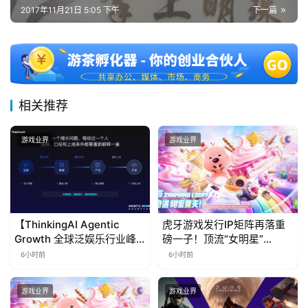
2017年11月21日 5:05 下午
下一篇
中
文
(
中
相关推荐
国
)
游戏业界
游戏业界
【ThinkingAI Agentic
虎牙游戏发行IP矩阵再落重
Growth 全球泛娱乐行业峰
磅一子！顶流“女明星”
会】Agent 时代，人到底负
ZANMANG LOOPY 正版3D
6小时前
6小时前
责什么
消除手游《消消奇遇》惊喜
曝光
游戏业界
游戏业界