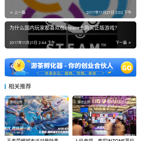
海
上一篇
2017年11月21日 2:02 下午
站
为什么国内玩家都喜欢在steam上购买正版游戏？
中
2017年11月21日 2:44 下午
下一篇
文
(
中
国
)
相关推荐
游戏业界
游戏业界
王者荣耀城市派对登陆青
入纵奇境，索尼INZONE英纵