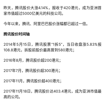
茶
昨天，腾讯股价大涨4.14%，报收于420港元，成为亚洲首
原
家市值超过5000亿美元的科技公司。
创
今年以来，腾讯、阿里巴巴股价涨幅都已超过一倍。
游
腾讯股价时间轴
戏
业
2014年5月15日，腾讯股票“1拆5”，当日收盘涨5.83%报
界
108.8港元，拆股前股价最高曾到580港元；
手
2016年8月，腾讯股价超200港元；
机
游
2017年7月，腾讯股价超300港元；
戏
2017年11月，腾讯股价超400港元；
单
2017年11月18日，腾讯股价达403.4港元，成为亚洲市值最
机
高的公司。
游