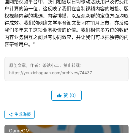
国网络视频平台中，我们相信以日均移动活跃用户及付费用
户计算的第一位，这反映了我们在自制视频内容的增投、版
权视频内容的挑选、内容排播，以及观众群的定位方面均取
7
得成效。我们的网络文学平台阅文集团在11月上市，亦反映
我们多年来于这项业务投资的价值。我们相信多方位的数码
月
内容业务相互之间具有协同效应，并让我们可以把独特的内
3
容带给用户。”
0
日
原创文章，作者：茶馆小二，禁止转载：
https://youxichaguan.com/archives/74437
游
茶
对
赞
(0)
接
生成海报
会
上
GameOM