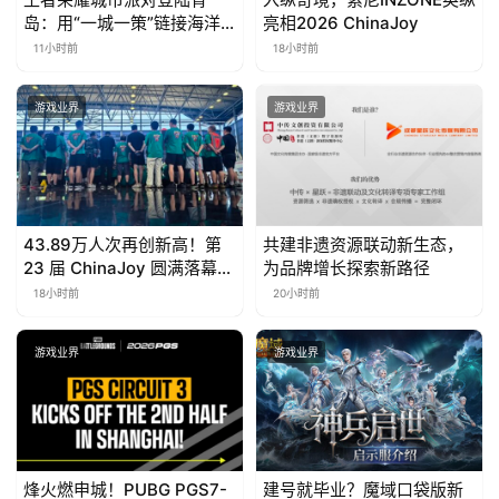
岛：用“一城一策”链接海洋
亮相2026 ChinaJoy
场景，以双向奔赴带动夏日
11小时前
18小时前
文旅
游戏业界
游戏业界
43.89万人次再创新高！第
共建非遗资源联动新生态，
23 届 ChinaJoy 圆满落幕：
为品牌增长探索新路径
感谢有你，共赴这场“与 AI
18小时前
20小时前
同游”的盛夏之约
游戏业界
游戏业界
烽火燃申城！PUBG PGS7-
建号就毕业？魔域口袋版新