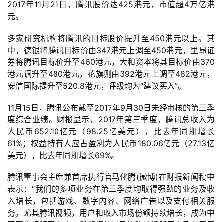
戏
2017年11月21日，腾讯股价达425港元，市值超4万亿港
元。
休
多家研究机构将腾讯的目标股价提升至450港元以上。其
闲
中，德银将腾讯目标价由347港元上调至450港元，里昂证
游
券将腾讯目标价升至460港元，大和资本将其目标价由370
戏
港元调升至480港元，花旗则由392港元上调至482港元，
安信国际提升至520.8港元，评级均为“建议买入”。
2
0
11月15日，腾讯公布截至2017年9月30日未经审核的第三季
2
度综合业绩。财报显示，2017年第三季度，腾讯总收入为
5
人民币652.10亿元（98.25亿美元），比去年同期增长
第
61%；权益持有人应占盈利为人民币180.06亿元（27.13亿
十
美元），比去年同期增长69%。
三
届
腾讯董事会主席兼首席执行官马化腾(微博)在财报新闻稿中
金
表示：“我们的多项业务在第三季度均取得强劲的业务及收
茶
入增长，包括游戏、数字内容、网络广告以及支付相关服
奖
务。尤其腾讯视频，用户和收入市场份额持续增长，成为中