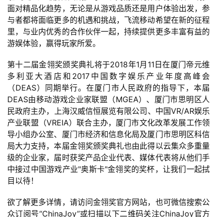
日
面对精品化趋势，无论是从游戏品质还是用户体验出发，参
与者都将面临更多的机遇和挑战，飞流移动希望在新的征程
游
里，与业内优秀的合作伙伴一起，持续提供更多丰富有益的
茶
游娱体验，赢得玩家所爱。
对
第十二届金翎奖颁奖典礼将于2018年1月11日在厦门帝元维
接
多利亚大酒店和2017中国数字娱乐产业年度高峰会
（DEAS）同期举行。在厦门市人民政府的指导下，本届
会
DEAS由移动游戏企业家联盟（MGEA）、厦门市思明区人
上
民政府主办，上海汉威信恒展览有限公司、中国VR/AR娱乐
产业联盟（VREIA）联合主办，厦门市文化改革发展工作领
海
导小组办公室、厦门市经济和信息化局及厦门市思明区科信
站
局大力支持，本届金翎奖颁奖典礼也由此得以云集众多重量
级的企业家，届时获奖产品企业代表、媒体代表将从他们手
中接过中国游戏产业"奥斯卡"金翎奖的奖杯，让我们一起拭
目以待！
中
文
欲了解更多详情，请访问金翎奖官方网站，也可微信搜索公
(
众订阅号“ChinaJoy”或扫描以下二维码关注ChinaJoy官方