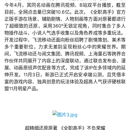
今年4月，其同名动画在腾讯视频、B站双平台播放，截至
目前，全网点击量已突破10.6亿。此次，《全职高手》官方
手
正版手游在场景、辅助剧情、人物刻画等方面对原著都进行
机
了超细致的还原，采用360°无锁定视角，同时集合了多人
游
物操作战斗、小说人气选手收集以及角色养成等多重玩法。
戏
开发过程中，飞流移动还面向粉丝招聘了剧情策划、美术等
多个重要职位，力求无差别呈现粉丝心中的荣耀世界。期
单
间，飞流移动还与阅文集团、腾讯视频、上海童石等跨界合
机
作伙伴共同展开了内容上的深度联动，通过联合发布会、漫
游
展、动画原班声优配音等方式，完成了该IP在多领域内的延
戏
伸开发。11月3日，新游已正式开启安卓端公测，且凭借丰
富的游戏内容、独具创意的玩法体验及超高人气获评硬核联
盟11月明星产品。
休
闲
游
戏
2
超精细还原原著 《全职高手》不负荣耀