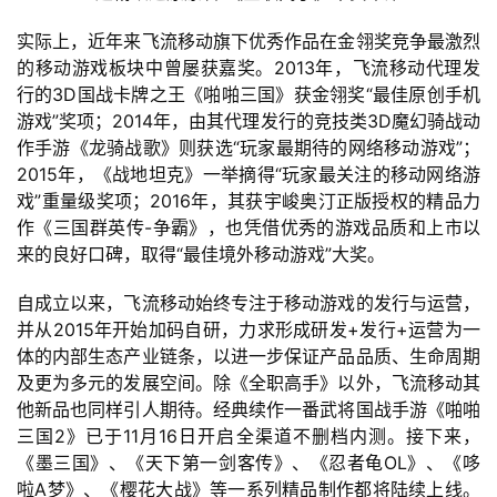
0
2
实际上，近年来飞流移动旗下优秀作品在金翎奖竞争最激烈
5
的移动游戏板块中曾屡获嘉奖。2013年，飞流移动代理发
第
行的3D国战卡牌之王《啪啪三国》获金翎奖“最佳原创手机
十
游戏”奖项；2014年，由其代理发行的竞技类3D魔幻骑战动
三
作手游《龙骑战歌》则获选“玩家最期待的网络移动游戏”；
届
2015年，《战地坦克》一举摘得“玩家最关注的移动网络游
金
戏”重量级奖项；2016年，其获宇峻奥汀正版授权的精品力
茶
作《三国群英传-争霸》，也凭借优秀的游戏品质和上市以
奖
来的良好口碑，取得“最佳境外移动游戏”大奖。
自成立以来，飞流移动始终专注于移动游戏的发行与运营，
并从2015年开始加码自研，力求形成研发+发行+运营为一
7
体的内部生态产业链条，以进一步保证产品品质、生命周期
及更为多元的发展空间。除《全职高手》以外，飞流移动其
月
他新品也同样引人期待。经典续作一番武将国战手游《啪啪
3
三国2》已于11月16日开启全渠道不删档内测。接下来，
《墨三国》、《天下第一剑客传》、《忍者龟OL》、《哆
0
啦A梦》、《樱花大战》等一系列精品制作都将陆续上线。