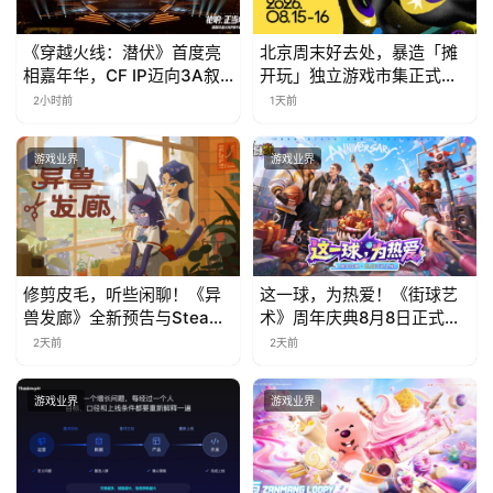
《穿越火线：潜伏》首度亮
北京周末好去处，暴造「摊
相嘉年华，CF IP迈向3A叙
开玩」独立游戏市集正式开
事新高度
票！
2小时前
1天前
游戏业界
游戏业界
修剪皮毛，听些闲聊！《异
这一球，为热爱！《街球艺
兽发廊》全新预告与Steam
术》周年庆典8月8日正式上
免费试玩公开
线，多重福利与全新内容同
2天前
2天前
步开启
游戏业界
游戏业界