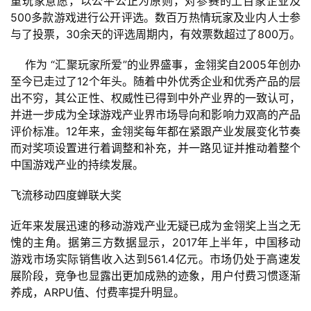
重玩家意愿，以公平公正为原则，对参赛的上百家企业及
500多款游戏进行公开评选。数百万热情玩家及业内人士参
与了投票，30余天的评选周期内，有效票数超过了800万。
    作为 “汇聚玩家所爱”的业界盛事，金翎奖自2005年创办
至今已走过了12个年头。随着中外优秀企业和优秀产品的层
出不穷，其公正性、权威性已得到中外产业界的一致认可，
并进一步成为全球游戏产业界市场导向和影响力双高的产品
评价标准。12年来，金翎奖每年都在紧跟产业发展变化节奏
而对奖项设置进行着调整和补充，并一路见证并推动着整个
中国游戏产业的持续发展。
飞流移动四度蝉联大奖
近年来发展迅速的移动游戏产业无疑已成为金翎奖上当之无
愧的主角。据第三方数据显示，2017年上半年，中国移动
游戏市场实际销售收入达到561.4亿元。市场仍处于高速发
展阶段，竞争也显露出更加成熟的迹象，用户付费习惯逐渐
养成，ARPU值、付费率提升明显。