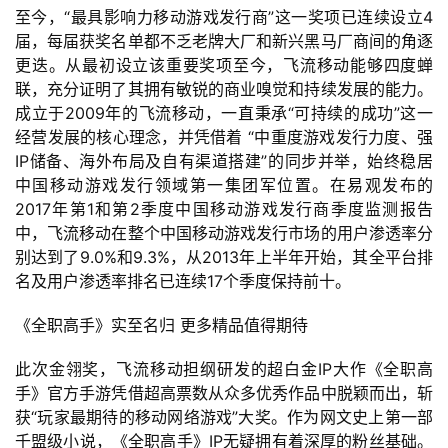
至今，“最具影响力移动游戏发行商”这一奖项已连续设立4
届，每届获奖名单都不乏老牌大厂和新兴黑马厂商间的角逐
更迭。从最初设立该重要奖项至今，飞流移动能够四度蝉
联，充分证明了其拥有敏锐的商业嗅觉和持续发展的能力。
成立于2009年的飞流移动，一直秉承“可持续的成功”这一
经营发展的核心理念，并凭借着 “中重度游戏发行力度、强
IP储备、海外布局及自有渠道搭建”的同步并举，始终稳居
首
中国移动游戏发行领域第一集团军位置。在易观发布的
页
2017年第1和第2季度中国移动游戏发行商季度监测报告
中，飞流移动在整个中国移动游戏发行市场的用户渗透率分
游
别达到了9.0%和9.3%，从2013年上半年开始，其全平台排
茶
名及用户渗透率排名已连续17个季度保持前十。
原
创
《全职高手》实至名归 更多精品值得期待
此次金翎奖，飞流移动担纲研发的超白金IP大作《全职高
游
手》官方手游凭借超高票数从众多优秀作品中脱颖而出，斩
戏
获“玩家最期待的移动网络游戏”大奖。作为网文史上第一部
业
千盟级小说，《全职高手》IP无疑拥有着深厚的粉丝基础。
界