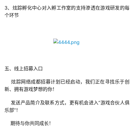
5
3
、炫踪孵化中心对入孵工作室的支持渗透在游戏研发的每
第
个环节
十
三
届
金
茶
奖
五、线上招募入口
炫踪网络成都招募计划已经启动，我们正在寻找乐于创
7
新、拥有游戏梦想的你！
月
“游戏合伙人俱
发送产品简介及联系方式，更有机会进入
3
乐部”！
0
期待与你共同成长！
日