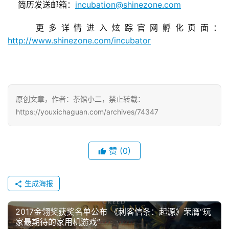
incubation@shinezone.com
简历发送邮箱：
游
茶
更多详情进入炫踪官网孵化页面：
http://www.shinezone.com/incubator
对
接
会
上
原创文章，作者：茶馆小二，禁止转载：
https://youxichaguan.com/archives/74347
海
站
赞
(0)
中
生成海报
文
(
2017金翎奖获奖名单公布 《刺客信条：起源》荣膺“玩
中
家最期待的家用机游戏”
国