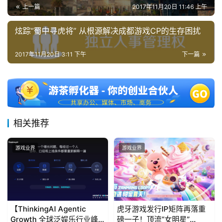
)
上一篇
2017年11月20日 11:46 上午
炫踪“蜀中寻虎将” 从根源解决成都游戏CP的生存困扰
2017年11月20日 3:11 下午
下一篇
相关推荐
游戏业界
游戏业界
【ThinkingAI Agentic
虎牙游戏发行IP矩阵再落重
Growth 全球泛娱乐行业峰
磅一子！顶流“女明星”