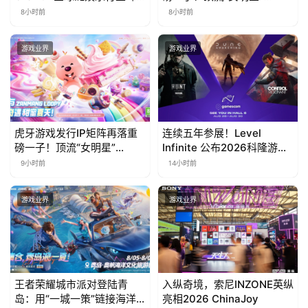
会】Agent 时代，人到底负
ZANMANG LOOPY 正版3D
8小时前
8小时前
责什么
消除手游《消消奇遇》惊喜
曝光
游戏业界
游戏业界
虎牙游戏发行IP矩阵再落重
连续五年参展！Level
磅一子！顶流“女明星”
Infinite 公布2026科隆游戏
ZANMANG LOOPY 正版3D
展产品阵容
9小时前
14小时前
消除手游《消消奇遇》惊喜
曝光
游戏业界
游戏业界
王者荣耀城市派对登陆青
入纵奇境，索尼INZONE英纵
岛：用“一城一策”链接海洋
亮相2026 ChinaJoy