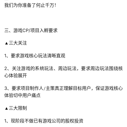
我们为你准备了何止千万！
三、游戏
CP/项目入孵要求
首
▲三大关注
页
1
、要求游戏核心玩法清晰直观
游
茶
2
、关注游戏的系统玩法、周边玩法，要求周边玩法围绕核
原
心体验展开
创
3
、要求项目制作人
/
主策真正理解目标用户，保证游戏核心
游
体验切中用户痛点
戏
▲三大限制
业
界
1
、现阶段不做已有游戏公司的股权投资