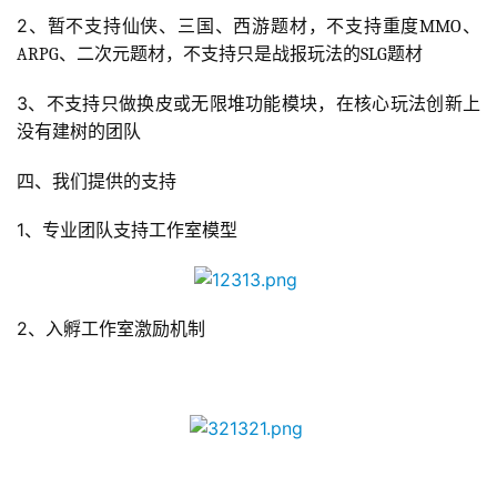
手
2
、暂不支持仙侠、三国、西游题材，不支持重度
MMO
、
机
ARPG
、二次元题材，不支持只是战报玩法的
SLG
题材
游
戏
3
、不支持只做换皮或无限堆功能模块，在核心玩法创新上
没有建树的团队
单
四、我们提供的支持
机
游
1
、专业团队支持工作室模型
戏
休
闲
2
、入孵工作室激励机制
游
戏
2
0
2