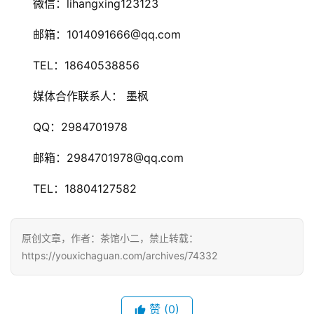
　　微信：lihangxing123123
0
日
　　邮箱：1014091666@qq.com
游
　　TEL：18640538856
茶
　　媒体合作联系人： 墨枫
对
　　QQ：2984701978
接
　　邮箱：2984701978@qq.com
会
上
　　TEL：18804127582
海
站
原创文章，作者：茶馆小二，禁止转载：
https://youxichaguan.com/archives/74332
中
文
赞
(0)