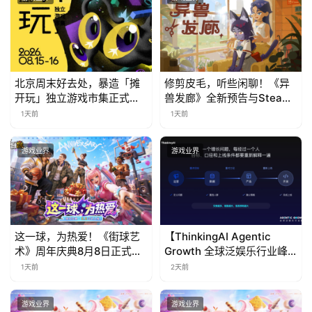
北京周末好去处，暴造「摊
修剪皮毛，听些闲聊！《异
开玩」独立游戏市集正式开
兽发廊》全新预告与Steam
票！
免费试玩公开
1天前
1天前
游戏业界
游戏业界
这一球，为热爱！《街球艺
【ThinkingAI Agentic
术》周年庆典8月8日正式上
Growth 全球泛娱乐行业峰
线，多重福利与全新内容同
会】Agent 时代，人到底负
1天前
2天前
步开启
责什么
游戏业界
游戏业界