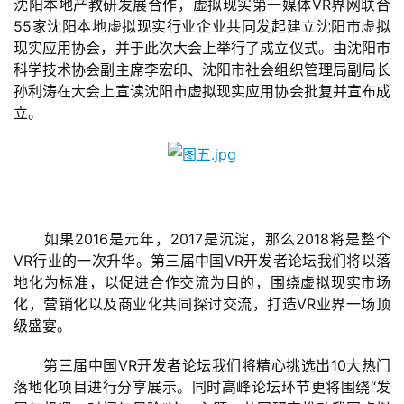
沈阳本地产教研发展合作，虚拟现实第一媒体VR界网联合
业
55家沈阳本地虚拟现实行业企业共同发起建立沈阳市虚拟
界
现实应用协会，并于此次大会上举行了成立仪式。由沈阳市
科学技术协会副主席李宏印、沈阳市社会组织管理局副局长
手
孙利涛在大会上宣读沈阳市虚拟现实应用协会批复并宣布成
机
立。
游
戏
单
机
游
　　如果2016是元年，2017是沉淀，那么2018将是整个
戏
VR行业的一次升华。第三届中国VR开发者论坛我们将以落
地化为标准，以促进合作交流为目的，围绕虚拟现实市场
化，营销化以及商业化共同探讨交流，打造VR业界一场顶
休
级盛宴。
闲
游
　　第三届中国VR开发者论坛我们将精心挑选出10大热门
戏
落地化项目进行分享展示。同时高峰论坛环节更将围绕“发