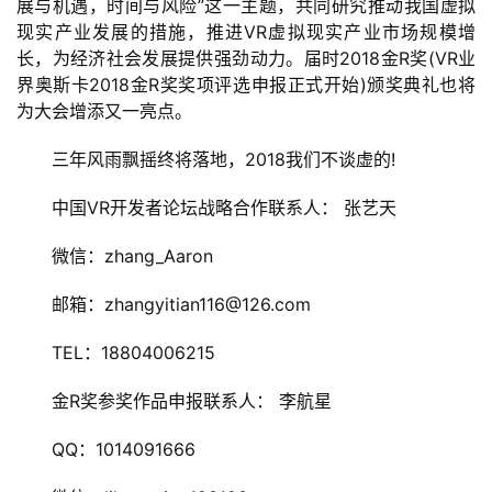
展与机遇，时间与风险”这一主题，共同研究推动我国虚拟
2
现实产业发展的措施，推进VR虚拟现实产业市场规模增
0
长，为经济社会发展提供强劲动力。届时2018金R奖(VR业
2
界奥斯卡2018金R奖奖项评选申报正式开始)颁奖典礼也将
5
为大会增添又一亮点。
第
十
　　三年风雨飘摇终将落地，2018我们不谈虚的!
三
届
　　中国VR开发者论坛战略合作联系人： 张艺天
金
　　微信：zhang_Aaron
茶
奖
　　邮箱：zhangyitian116@126.com
　　TEL：18804006215
7
　　金R奖参奖作品申报联系人： 李航星
月
　　QQ：1014091666
3