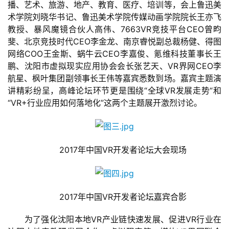
播、艺术、旅游、地产、教育、医疗、培训等，会上鲁迅美
术学院刘晓华书记、鲁迅美术学院传媒动画学院院长王亦飞
教授、暴风魔镜合伙人高伟、7663VR竞技平台CEO曾畇
斐、北京竞技时代CEO李金龙、南京睿悦副总裁杨健、得图
网络COO王金斯、蜗牛云CEO李嘉俊、氪维科技董事长王
鹏、沈阳市虚拟现实应用协会会长张艺天、VR界网CEO李
航星、枫叶集团副领事长王伟等嘉宾悉数到场。嘉宾主题演
讲精彩纷呈，高峰论坛环节更是围绕“全球VR发展走势“和
“VR+行业应用如何落地化”这两个主题展开激烈讨论。
首
页
游
　　2017年中国VR开发者论坛大会现场
茶
原
创
　　2017年中国VR开发者论坛嘉宾合影
游
　　为了强化沈阳本地VR产业链快速发展、促进VR行业在
戏