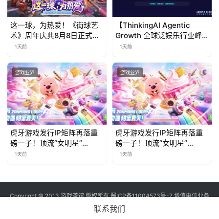
这一球，为热爱！《街球艺
【ThinkingAI Agentic
术》周年庆典8月8日正式上
Growth 全球泛娱乐行业峰
线，多重福利与全新内容同
会】Agent 时代，人到底负
1天前
1天前
步开启
责什么
游戏业界
游戏业界
虎牙游戏发行IP矩阵再落重
虎牙游戏发行IP矩阵再落重
磅一子！顶流“女明星”
磅一子！顶流“女明星”
ZANMANG LOOPY 正版3D
ZANMANG LOOPY 正版3D
1天前
1天前
消除手游《消消奇遇》惊喜
消除手游《消消奇遇》惊喜
曝光
曝光
Copyright © 2013 游戏茶馆 版权所有
蜀ICP备11004573号-7
增值电信业务
经营许可证 川B2-20170060号
联系我们