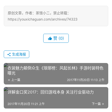
月
原创文章，作者：茶馆小二，禁止转载：
3
https://youxichaguan.com/archives/74323
0
日
赞
(0)
游
茶
生成海报
对
衣装魅力颠倒众生《琅琊榜：风起长林》手游时装特色
接
曝光
会
上一篇
2017年11月20日 11:13 上午
上
详解金口奖2017：回归游戏本身 关注行业驱动力
海
站
2017年11月20日 11:21 上午
下一篇