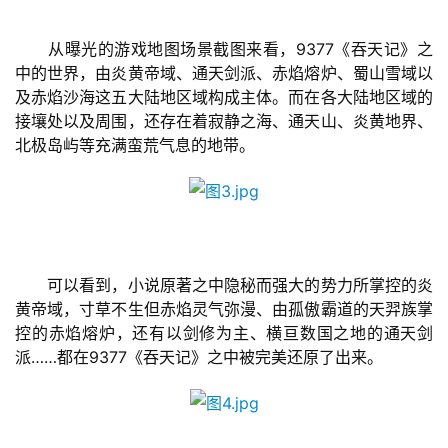
游
　　从曝光的游戏地图场景截图来看，9377《吞天记》之
戏
中的世界，由炎黄帝域、通天剑派、赤焰熔炉、蜀山雪域以
业
及赤焰沙海这五大陆地区域构成主体。而在各大陆地区域的
界
接壤处以及周围，还存在着寂静之海、通天山、炎黄地界、
北极岛屿等充满蛮荒气息的地带。
手
机
游
戏
　　可以看到，小说原著之中隐秘而强大的势力所掌控的炎
单
黄帝域，寸草不生但赤焰灵气弥漫、由孤傲霸道的天羿族掌
机
控的赤焰熔炉，还有以剑修为主、横亘数国之地的通天剑
游
派……都在9377《吞天记》之中被完美还原了出来。
戏
休
闲