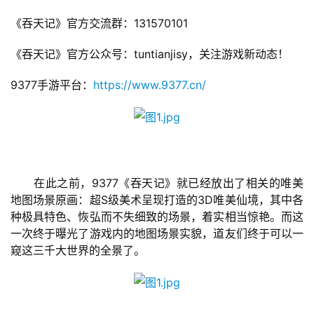
《吞天记》官方交流群：131570101
《吞天记》官方公众号：tuntianjisy，关注游戏新动态！
9377手游平台：
https://www.9377.cn/
　　在此之前，9377《吞天记》就已经放出了相关的唯美
首
地图场景原画：超S级美术呈现打造的3D唯美仙境，其中各
页
种极具特色、恢弘而不失细致的场景，着实相当惊艳。而这
一次终于曝光了游戏内的地图场景实貌，道友们终于可以一
窥这三千大世界的全景了。
游
茶
原
创