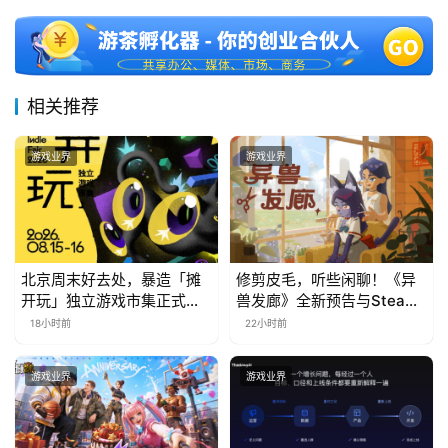
中
文
(
相关推荐
中
国
游戏业界
游戏业界
)
北京周末好去处，暴造「摊
修剪皮毛，听些闲聊！《异
开玩」独立游戏市集正式开
兽发廊》全新预告与Steam
票！
免费试玩公开
18小时前
22小时前
游戏业界
游戏业界