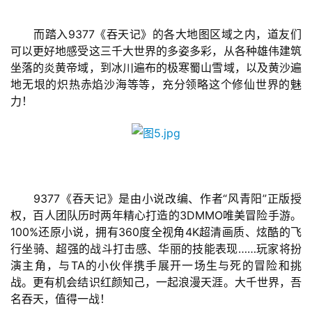
游
戏
　　而踏入9377《吞天记》的各大地图区域之内，道友们
可以更好地感受这三千大世界的多姿多彩，从各种雄伟建筑
坐落的炎黄帝域，到冰川遍布的极寒蜀山雪域，以及黄沙遍
2
地无垠的炽热赤焰沙海等等，充分领略这个修仙世界的魅
0
力！
2
5
第
十
三
届
　　9377《吞天记》是由小说改编、作者“风青阳”正版授
金
权，百人团队历时两年精心打造的3DMMO唯美冒险手游。
茶
100%还原小说，拥有360度全视角4K超清画质、炫酷的飞
奖
行坐骑、超强的战斗打击感、华丽的技能表现……玩家将扮
演主角，与TA的小伙伴携手展开一场生与死的冒险和挑
战。更有机会结识红颜知己，一起浪漫天涯。大千世界，吾
名吞天，值得一战！
7