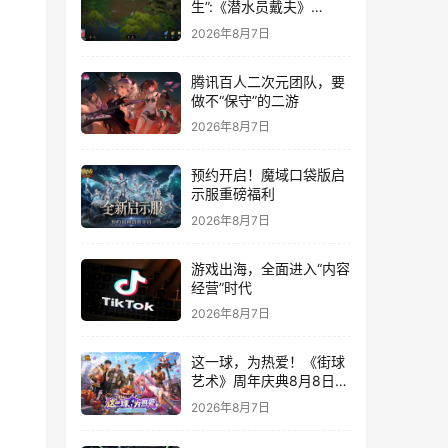
生”:《潜水员戴夫》
DLC《丛林》移动端定档
2026年8月7日
8月14日
腾讯百人二次元团队，要
做不“保守”的二游
2026年8月7日
预约开启！魔域口袋版启
示服重磅福利
2026年8月7日
游戏出海，全面进入“内容
经营”时代
2026年8月7日
这一球，为热爱！《街球
艺术》周年庆典8月8日正
式上线，多重福利与全新
2026年8月7日
内容同步开启