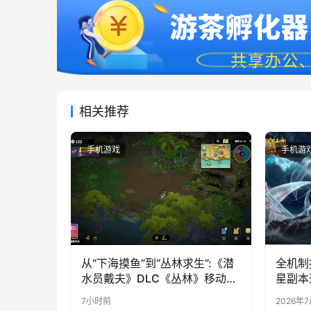
相关推荐
手机游戏
手机游
从“下海摸鱼”到“丛林求生”:《潜
全机制
水员戴夫》DLC《丛林》移动端
星副本
定档8月14日
7小时前
2026年