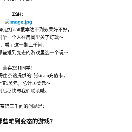
ZSH：
边打call根本达不到效果好不好，
同学一个人在房间里关了灯玩～
，看了这一期三千问，
那些难到变态的游戏里选一个玩～
恭喜ZSH同学！
由茶馆提供的2张steam充值卡，
值5美元，总计10美元～
到后尽快与
我们联系哦
。
茶馆三千问的问题是：
那些难到变态的游戏？