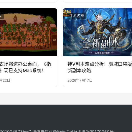
戏
手机游戏
农场搬进办公桌面，《指
神V副本难点分析！魔域口袋版
》现已支持Mac系统！
新副本攻略
7月22日
2026年7月17日
备11004573号-7
增值电信业务经营许可证 川B2-20170060号