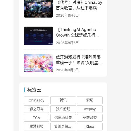
《代号：对决》ChinaJoy
首秀收官：从线下爆满看
见玩家的真实期待
2026年8月6日
【ThinkingAI Agentic
Growth 全球泛娱乐行业
峰会】Agent 时代，人到
2026年8月6日
底负责什么
虎牙游戏发行IP矩阵再落
重磅一子！顶流“女明星”
ZANMANG LOOPY 正版
2026年8月6日
3D消除手游《消消奇遇》
惊喜曝光
标签云
ChinaJoy
腾讯
索尼
影之刃零
独立游戏
weplay
TGA
逃离塔科夫
英雄联盟
掌慧科技
仙剑奇侠传四
Xbox