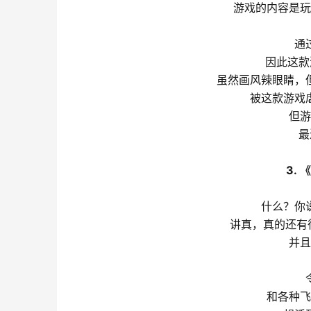
游戏的内容是玩
通
因此这款
虽然画风辣眼睛，
被这款游戏
但游
最
3
.
 
什么？你
讲真，真的还有
并且
和各种飞