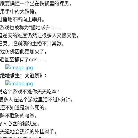
家要操控一个坐在铁锅里的裸男，
用手中的大铁锤，
过捶地不断向上攀升。
游戏也被称为"掘地求升"
……
但逆天的难度仍然让很多人又恨又爱，
虐哭、虐崩溃的主播不计其数，
戏仿佛因此更加火了，
近甚至都有了cos
……
《绝地求生：大逃杀》： 
说这个游戏不难你天天吃鸡？
很多人在这个游戏里活不过5分钟，
还不知道是怎么死的。
防不胜防的暗杀，
令人心塞的猪队友，
天遁地会透视的外挂对手，