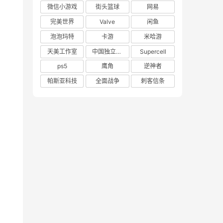
微信小游戏
街头篮球
网易
完美世界
Valve
闲鱼
泡泡玛特
卡游
米哈游
天美工作室
中国独立游戏联盟
Supercell
ps5
鹰角
逆神者
帕斯亚科技
全面战争
刺客信条