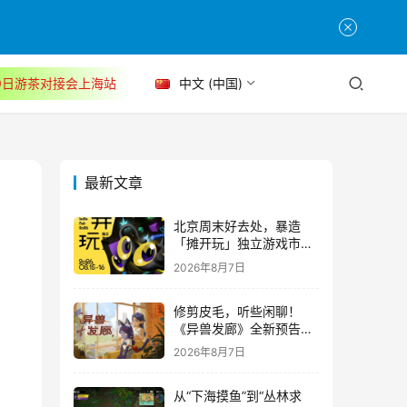
30日游茶对接会上海站
中文 (中国)
最新文章
北京周末好去处，暴造
「摊开玩」独立游戏市集
正式开票！
2026年8月7日
修剪皮毛，听些闲聊！
《异兽发廊》全新预告与
Steam免费试玩公开
2026年8月7日
从“下海摸鱼”到“丛林求