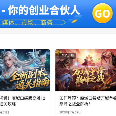
戏
手机游戏
拆解！魔域口袋版高难12
如何登顶？魔域口袋版万域争
通关攻略
巅峰之战全解析！
7月31日
2026年7月29日