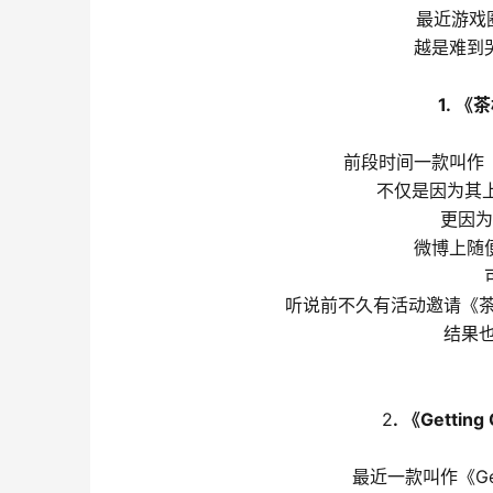
最近游戏
越是难到
1
.
 《
前段时间一款叫作
不仅是因为其
更因为
微博上随
听说前不久有活动邀请《
结果
2
.
 《Getti
最近一款叫作《Get