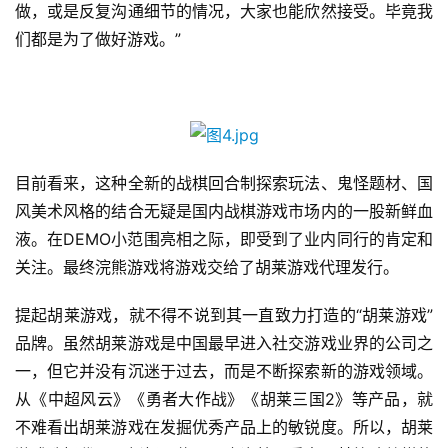
手
做，或是反复沟通细节的情况，大家也能欣然接受。毕竟我
机
们都是为了做好游戏。”
游
戏
单
机
游
目前看来，这种全新的战棋回合制探索玩法、鬼怪题材、国
戏
风美术风格的结合无疑是国内战棋游戏市场内的一股新鲜血
液。在DEMO小范围亮相之际，即受到了业内同行的肯定和
休
关注。最终浣熊游戏将游戏交给了胡莱游戏代理发行。
闲
游
提起胡莱游戏，就不得不说到其一直致力打造的“胡莱游戏”
戏
品牌。虽然胡莱游戏是中国最早进入社交游戏业界的公司之
一，但它并没有沉迷于过去，而是不断探索新的游戏领域。
2
从《中超风云》《勇者大作战》《胡莱三国2》等产品，就
0
不难看出胡莱游戏在发掘优秀产品上的敏锐度。所以，胡莱
2