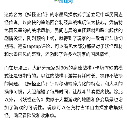
这款名为《妖怪正传》的水墨风探索式手游立足中华民间志
怪传说，以爽快的策略回合制经典战棋玩法为核心，凭借特
色国风墨韵的美术风格，民间志异的鬼怪题材和跌宕起伏的
剧情设定，刚刚预约上线，就得到了玩家的一致肯定与热切
期待。翻看taptap评论，可以看见大部分都是对于妖怪题材
和水墨画风的盛赞，还激起了许多老玩家的国风情怀。
而在玩法上，大部分玩家对30s的高速战棋+卡牌PRG的模
式还是很期待的。以往的战棋手游常有耗时长、操作不敏捷
的问题。《妖怪正传》针对移动端碎片化的特点，和大众的
操作习惯，大胆缩短了每局时间，让战斗节奏更爽快。除此
以外，《妖怪正传》类似于大型游戏的地图和多变场景也增
加了游戏的可玩性。玩家可以在荒村古镇自由探索收集妖
怪，满足冒险欲和收集癖。