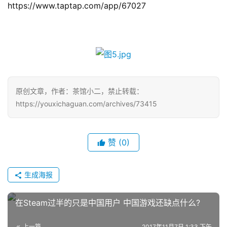
游
https://www.taptap.com/app/67027
茶
对
接
会
原创文章，作者：茶馆小二，禁止转载：
上
https://youxichaguan.com/archives/73415
海
站
赞
(0)
中
生成海报
文
(
在Steam过半的只是中国用户 中国游戏还缺点什么?
中
国
上一篇
2017年11月7日 1:33 下午