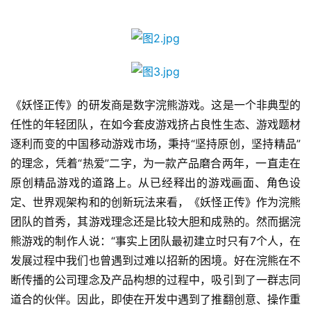
首
页
《妖怪正传》的研发商是数字浣熊游戏。这是一个非典型的
任性的年轻团队，在如今套皮游戏挤占良性生态、游戏题材
游
逐利而变的中国移动游戏市场，秉持“坚持原创，坚持精品”
茶
的理念，凭着“热爱”二字，为一款产品磨合两年，一直走在
原
原创精品游戏的道路上。从已经释出的游戏画面、角色设
创
定、世界观架构和的创新玩法来看，《妖怪正传》作为浣熊
团队的首秀，其游戏理念还是比较大胆和成熟的。然而据浣
游
熊游戏的制作人说：“事实上团队最初建立时只有7个人，在
戏
发展过程中我们也曾遇到过难以招新的困境。好在浣熊在不
业
界
断传播的公司理念及产品构想的过程中，吸引到了一群志同
道合的伙伴。因此，即使在开发中遇到了推翻创意、操作重