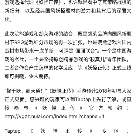
游戏选择代理《妖怪正传》，也许就是看中了其策略战棋的
5
新细分，以及经典国风妖怪题材的潜力和其背后的深层文
第
十
化。
三
届
此次浣熊游戏和胡莱游戏的结合，既是胡莱品牌向国风新题
金
材下RPG游戏细分市场的再一次扩张，也是浣熊游戏为国内
茶
战棋市场带来一次革新，可谓是“强强联合”。一个是中国游
奖
戏的老兵，一个是坚持原创精品游戏的“较真儿”青年团队，
二者合作会产生怎样的化学反应，等《妖怪正传》正式上线
即可揭晓，令人期待。
7
“捉千妖，窥天道！”《妖怪正传》手游预计2018年初与大家
月
正式见面。感兴趣的玩家可以到Taptap上先行了解，或直
3
接参与《妖怪正传》官方预约：
0
http://ygzz.hulai.com/index.html?channel=1
日
Taptap《妖怪正传》专区：