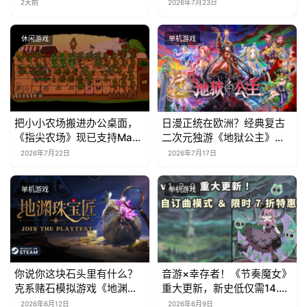
Steam，首发9折优惠开启
2天前
2026年7月23日
休闲游戏
单机游戏
把小小农场搬进办公桌面，
日漫正统在欧洲？经典复古
《指尖农场》现已支持Mac
二次元独游《地狱公主》现
系统！
已EA上线
2026年7月22日
2026年7月17日
单机游戏
单机游戏
你说你这块石头里有什么？
音游×幸存者！《节奏魔女》
克系赌石模拟游戏《地渊珠
重大更新，新史低仅需14.7
宝匠》6月12日开启Steam
元
2026年6月12日
2026年6月9日