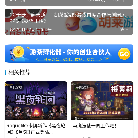
)
“捉千妖，窥天道！” 胡莱&浣熊游戏首度合作原创国风
RPG《妖怪正传》
2017年11月7日 1:43 下午
下一篇
相关推荐
单机游戏
单机游戏
Roguelike卡牌新作《黑夜轮
与魔法使一同工作吧！
回》8月5日正式登陆