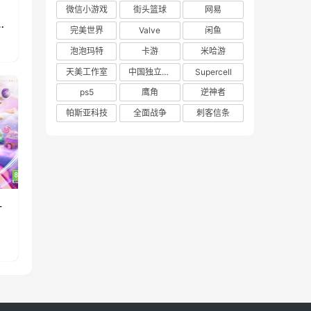
》
微信小游戏
街头篮球
网易
重
完美世界
Valve
闲鱼
泡泡玛特
卡游
米哈游
天美工作室
中国独立游戏联盟
Supercell
ps5
鹰角
逆神者
帕斯亚科技
全面战争
刺客信条
一
消