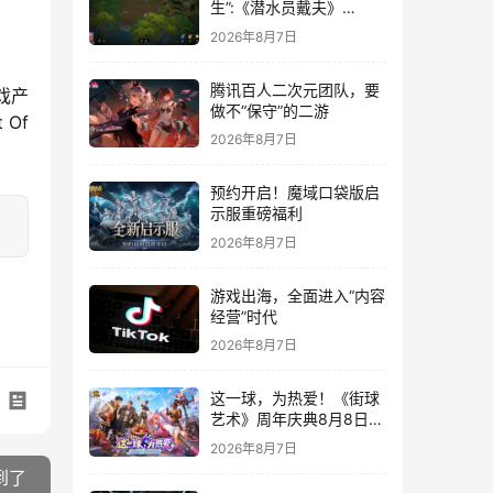
生”:《潜水员戴夫》
DLC《丛林》移动端定档
2026年8月7日
8月14日
腾讯百人二次元团队，要
戏产
做不“保守”的二游
Of 
2026年8月7日
预约开启！魔域口袋版启
示服重磅福利
2026年8月7日
游戏出海，全面进入“内容
经营”时代
2026年8月7日
这一球，为热爱！《街球
艺术》周年庆典8月8日正
式上线，多重福利与全新
2026年8月7日
内容同步开启
到了