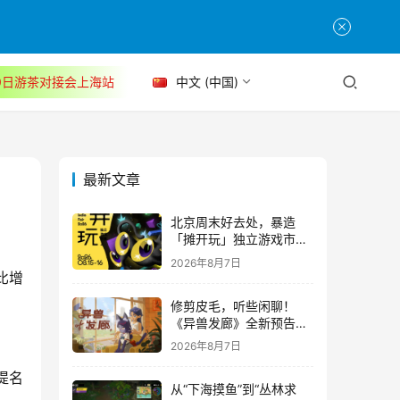
30日游茶对接会上海站
中文 (中国)
最新文章
北京周末好去处，暴造
「摊开玩」独立游戏市集
正式开票！
2026年8月7日
比增
修剪皮毛，听些闲聊！
《异兽发廊》全新预告与
Steam免费试玩公开
2026年8月7日
提名
从“下海摸鱼”到“丛林求