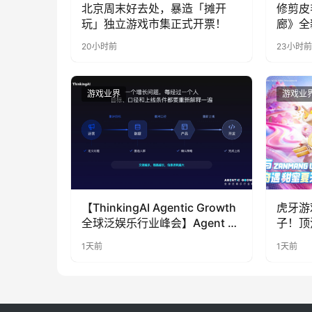
北京周末好去处，暴造「摊开
修剪皮
玩」独立游戏市集正式开票！
廊》全
公开
20小时前
23小时前
游戏业界
游戏业
【ThinkingAI Agentic Growth
虎牙游
全球泛娱乐行业峰会】Agent 时
子！顶
代，人到底负责什么
LOO
1天前
1天前
奇遇》