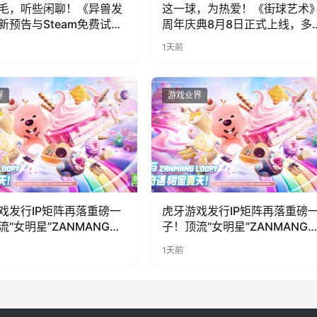
毛，听些闲聊！《异兽发
这一球，为热爱！《街球艺术
新预告与Steam免费试玩
周年庆典8月8日正式上线，多
福利与全新内容同步开启
1天前
界
游戏业界
戏发行IP矩阵再落重磅一
虎牙游戏发行IP矩阵再落重磅
流“女明星”ZANMANG
子！顶流“女明星”ZANMANG
PY 正版3D消除手游《消消
LOOPY 正版3D消除手游《消
1天前
惊喜曝光
奇遇》惊喜曝光