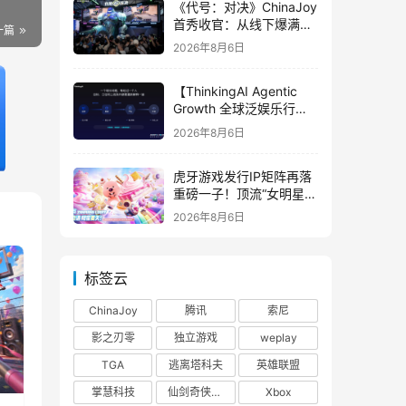
《代号：对决》ChinaJoy
首秀收官：从线下爆满看
一篇
见玩家的真实期待
2026年8月6日
【ThinkingAI Agentic
Growth 全球泛娱乐行业
峰会】Agent 时代，人到
2026年8月6日
底负责什么
虎牙游戏发行IP矩阵再落
重磅一子！顶流“女明星”
ZANMANG LOOPY 正版
2026年8月6日
3D消除手游《消消奇遇》
惊喜曝光
标签云
ChinaJoy
腾讯
索尼
影之刃零
独立游戏
weplay
TGA
逃离塔科夫
英雄联盟
掌慧科技
仙剑奇侠传四
Xbox