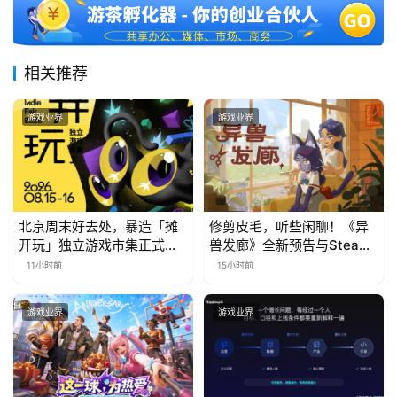
相关推荐
游戏业界
游戏业界
北京周末好去处，暴造「摊
修剪皮毛，听些闲聊！《异
开玩」独立游戏市集正式开
兽发廊》全新预告与Steam
票！
免费试玩公开
11小时前
15小时前
游戏业界
游戏业界