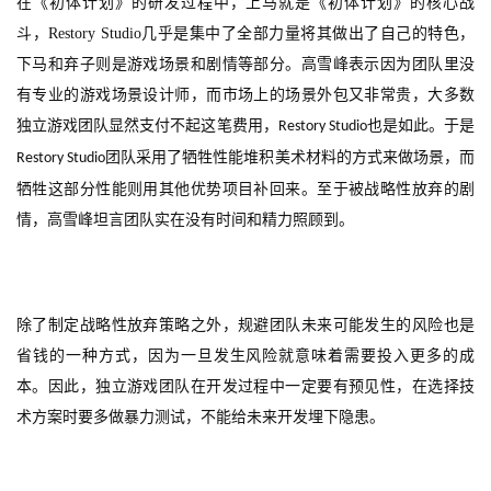
在《初体计划》的研发过程中，上马就是《初体计划》的核心战
斗，
Restory Studio
几乎是集中了全部力量将其做出了自己的特色，
游
下马和弃子则是游戏场景和剧情等部分。高雪峰表示因为团队里没
茶
有专业的游戏场景设计师，而市场上的场景外包又非常贵，大多数
原
创
独立游戏团队显然支付不起这笔费用，
也是如此。于是
Restory Studio
团队采用了牺牲性能堆积美术材料的方式来做场景，而
Restory Studio
游
牺牲这部分性能则用其他优势项目补回来。至于被战略性放弃的剧
戏
情，高雪峰坦言团队实在没有时间和精力照顾到。
业
界
手
除了制定战略性放弃策略之外，规避团队未来可能发生的风险也是
机
省钱的一种方式，因为一旦发生风险就意味着需要投入更多的成
游
本。因此，独立游戏团队在开发过程中一定要有预见性，在选择技
戏
术方案时要多做暴力测试，不能给未来开发埋下隐患。
单