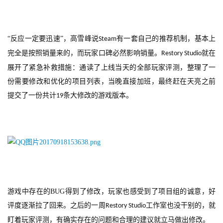
奖
“反应一定要迅速”，高雪峰说
有一套自己的推荐机制，基本上
Steam
完全是按照销量来的，而玩家口碑必然影响销量。
就在
Restory Studio
7
展开了紧急补救措施：通读了上线当天的全部玩家评测，整理了一
月
份需要修改和优化的项目列表，当晚直接加班，最终赶在天亮之前
3
提交了一份共计
条大修改的游戏版本。
19
0
日
游
茶
对
游戏中存在的
BUG
得到了修改，玩家也感受到了项目组的诚意，好
接
评度逐渐拉了回来。之后的一周
工作室也没干别的，就
Restory Studio
会
盯着玩家评测，有确实存在的问题和合理的建议就立马做出修改。