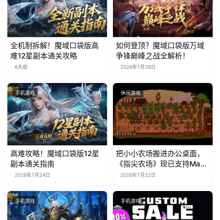
全机制拆解！魔域口袋版高
如何登顶？魔域口袋版万域
难12星副本通关攻略
争锋巅峰之战全解析！
6天前
2026年7月29日
手机游戏
休闲游戏
高难攻略！魔域口袋版12星
把小小农场搬进办公桌面，
副本通关指南
《指尖农场》现已支持Mac
系统！
2026年7月24日
2026年7月22日
手机游戏
手机游戏