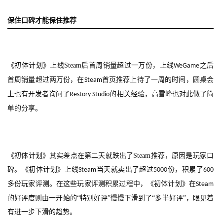
机
游
保住口碑才能保住推荐
戏
休
闲
《初体计划》上线
Steam
后首周销量超过一万份，上线
之后
WeGame
游
首周销量超过两万份，在
首页推荐上待了一周的时间，圆桌会
Steam
戏
上也有开发者询问了
的相关经验，高雪峰也对此做了简
Restory Studio
单的分享。
2
0
2
5
《初体计划》其实差点在第二天就跌出了
Steam
推荐，原因是玩家口
第
碑。《初体计划》上线
当天就卖出了超过
份，积累了
Steam
5000
600
十
三
多份玩家评测。在这些玩家评测积累过程中，《初体计划》在
Steam
届
的好评度则由一开始的“特别好评”慢慢下滑到了“多半好评”，眼见着
金
有进一步下滑的趋势。
茶