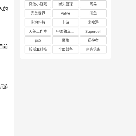
微信小游戏
街头篮球
网易
入的
完美世界
Valve
闲鱼
泡泡玛特
卡游
米哈游
天美工作室
中国独立游戏联盟
Supercell
ps5
鹰角
逆神者
目前
帕斯亚科技
全面战争
刺客信条
新游