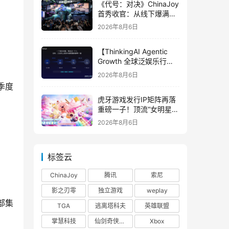
《代号：对决》ChinaJoy
首秀收官：从线下爆满看
见玩家的真实期待
2026年8月6日
【ThinkingAI Agentic
Growth 全球泛娱乐行业
峰会】Agent 时代，人到
2026年8月6日
底负责什么
季度
虎牙游戏发行IP矩阵再落
重磅一子！顶流“女明星”
ZANMANG LOOPY 正版
2026年8月6日
3D消除手游《消消奇遇》
惊喜曝光
标签云
ChinaJoy
腾讯
索尼
影之刃零
独立游戏
weplay
部集
TGA
逃离塔科夫
英雄联盟
掌慧科技
仙剑奇侠传四
Xbox