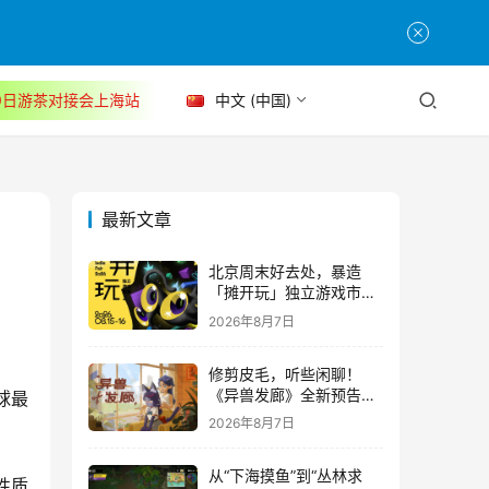
30日游茶对接会上海站
中文 (中国)
最新文章
北京周末好去处，暴造
「摊开玩」独立游戏市集
正式开票！
2026年8月7日
修剪皮毛，听些闲聊！
《异兽发廊》全新预告与
球最
Steam免费试玩公开
2026年8月7日
从“下海摸鱼”到“丛林求
性质