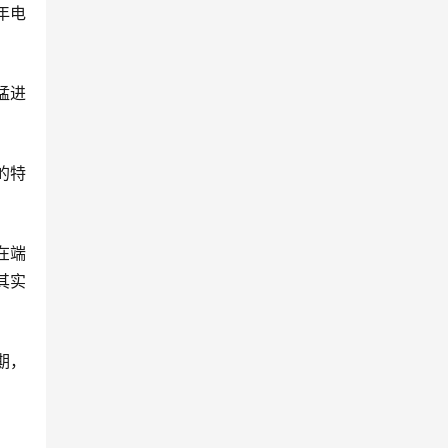
年电
猛进
的特
在端
其实
期，