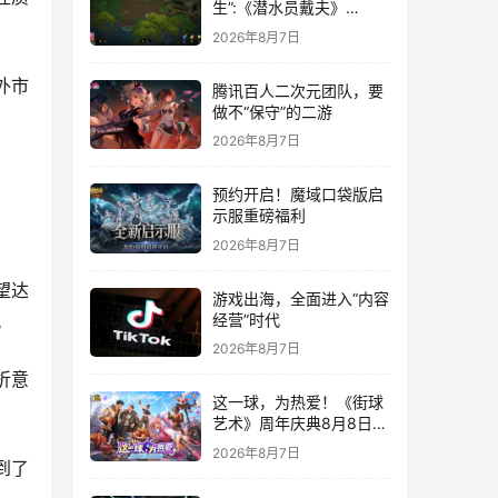
生”:《潜水员戴夫》
DLC《丛林》移动端定档
2026年8月7日
8月14日
外市
腾讯百人二次元团队，要
做不“保守”的二游
2026年8月7日
预约开启！魔域口袋版启
示服重磅福利
2026年8月7日
望达
游戏出海，全面进入“内容
经营”时代
。
2026年8月7日
折意
这一球，为热爱！《街球
艺术》周年庆典8月8日正
式上线，多重福利与全新
2026年8月7日
内容同步开启
到了