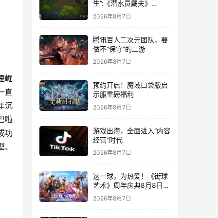
生”:《潜水员戴夫》
DLC《丛林》移动端定档
2026年8月7日
8月14日
腾讯百人二次元团队，要
做不“保守”的二游
2026年8月7日
速崛
预约开启！魔域口袋版启
一直
示服重磅福利
年沉
2026年8月7日
巴啦
游戏出海，全面进入“内容
成功
经营”时代
型、
2026年8月7日
这一球，为热爱！《街球
艺术》周年庆典8月8日正
式上线，多重福利与全新
2026年8月7日
内容同步开启