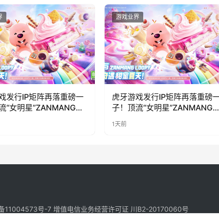
界
游戏业界
戏发行IP矩阵再落重磅一
虎牙游戏发行IP矩阵再落重磅
流“女明星”ZANMANG
子！顶流“女明星”ZANMANG
PY 正版3D消除手游《消消
LOOPY 正版3D消除手游《消
1天前
惊喜曝光
奇遇》惊喜曝光
备11004573号-7
增值电信业务经营许可证 川B2-20170060号