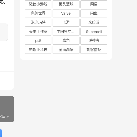
意、
微信小游戏
街头篮球
网易
完美世界
Valve
闲鱼
泡泡玛特
卡游
米哈游
天美工作室
中国独立游戏联盟
Supercell
ps5
鹰角
逆神者
帕斯亚科技
全面战争
刺客信条
一篇