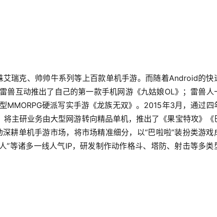
蛛艾瑞克、帅帅牛系列等上百款单机手游。而随着Android的快
，雷兽互动推出了自己的第一款手机网游《九姑娘OL》；雷兽人
型MMORPG硬派写实手游《龙族无双》。2015年3月，通过四
，将主研业务由大型网游转向精品单机，推出了《果宝特攻》《
动深耕单机手游市场，将市场精准细分，以“巴啦啦”装扮类游戏
超人”等诸多一线人气IP，研发制作动作格斗、塔防、射击等多类