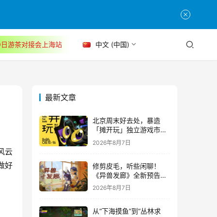
30日游茶对接会上海站
中文 (中国)
最新文章
北京周末好去处，暴造
「摊开玩」独立游戏市集
正式开票！
2026年8月7日
风云
做好
修剪皮毛，听些闲聊！
《异兽发廊》全新预告与
Steam免费试玩公开
2026年8月7日
从“下海摸鱼”到“丛林求