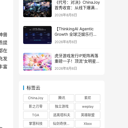
《代号：对决》ChinaJoy
首秀收官：从线下爆满看
见玩家的真实期待
2026年8月6日
【ThinkingAI Agentic
神兽
Growth 全球泛娱乐行业
峰会】Agent 时代，人到
2026年8月6日
质提
底负责什么
都在
虎牙游戏发行IP矩阵再落
充发
重磅一子！顶流“女明星”
丰富
ZANMANG LOOPY 正版
2026年8月6日
3D消除手游《消消奇遇》
惊喜曝光
标签云
ChinaJoy
腾讯
索尼
影之刃零
独立游戏
weplay
TGA
逃离塔科夫
英雄联盟
掌慧科技
仙剑奇侠传四
Xbox