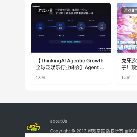
游戏业界
游戏业
【ThinkingAI Agentic Growth
虎牙游
全球泛娱乐行业峰会】Agent 时
子！顶
代，人到底负责什么
LOO
1天前
1天前
奇遇》
aboutUs
Copyright © 2013 游戏茶馆 版权所有
蜀ICP