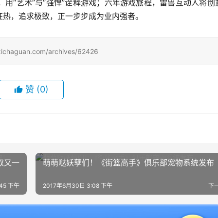
用“艺术”与“强悍”诠释游戏；六年游戏旅程，雷兽互动人将创
狂热，追求极致，正一步步成为业内强者。
uan.com/archives/62426
赞
(0)
取又一
萌萌哒妖孽们！《街篮高手》俱乐部宠物系统发布
:45 下午
2017年6月30日 3:08 下午
下