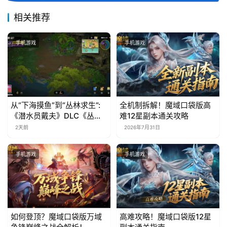
相关推荐
手机游戏
手机游戏
从“下海摸鱼”到“丛林求生”:
全机制拆解！魔域口袋版高
《潜水员戴夫》DLC《丛
难12星副本通关攻略
林》移动端定档8月14日
2天前
2026年7月31日
手机游戏
手机游戏
如何登顶？魔域口袋版万域
高难攻略！魔域口袋版12星