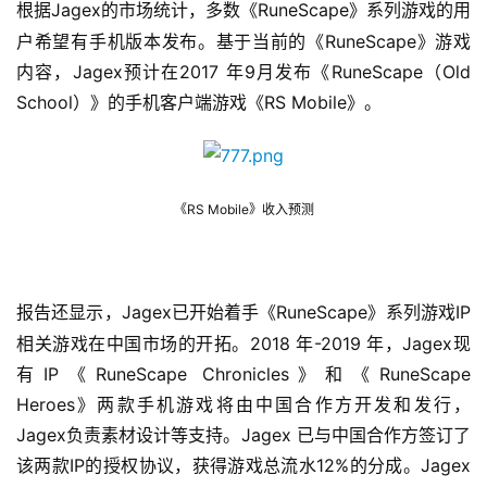
Jagex的市场统计，多数《RuneScape》系列游戏的用
根据
3
户希望有手机版本发布。基于当前的《RuneScape》游戏
0
内容，Jagex预计在2017 年9月发布《RuneScape（Old 
日
School）》的手机客户端游戏
RS Mobile》。
《
游
茶
RS Mobile》收入预测
《
对
接
会
Jagex已开始着手《RuneScape》系列游戏IP
报告还显示，
上
相关游戏在中国市场的开拓。2018 年-2019 年，Jagex现
有IP《RuneScape Chronicles》和《RuneScape 
海
Heroes》两款手机游戏将由中国合作方开发和发行，
站
Jagex负责素材设计等支持。Jagex 已与中国合作方签订了
该两款IP的授权协议，获得游戏总流水12%的分成。Jagex