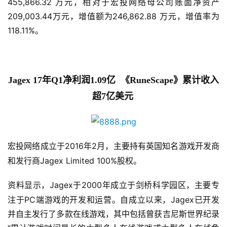
455,866.32 万元，相对于宏投网络母公司账面净资产
209,003.44万元，增值额为246,862.88 万元，增值率为
118.11%。
Jagex 
17年Q1净利润1.09亿  《RuneScape》累计收入
超7亿美元
首
页
2016年2月，主要持有英国知名游戏开发商
宏投网络成立于
和发行商Jagex Limited 100%股权。
游
茶
Jagex于2000年成立于剑桥科学园区，主要专
资料显示，
原
注于PC端游戏的开发和运营。自成立以来，Jagex已开发
创
并自主发行了多款在线游戏，其中包括曾获吉尼斯世界纪录