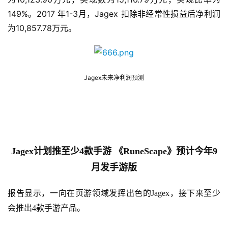
戏
149%。2017 年1-3月，Jagex 扣除非经常性损益后净利润
为10,857.78万元。
2
0
2
5
Jagex未来净利润预测
第
十
三
届
金
茶
Jagex计划推至少4
款手游
《
RuneScape》预计今年9
奖
月发手游版
报告显示，一向在页游领域发挥出色的Jagex，接下来至少
7
会推出4款手游产品。
月