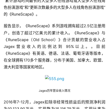
“累计游戏时间最长的大型多人在线游戏或大型多人在线角
游
戏
色扮演游戏”和“更新次数最多的大型多人在线角色扮演游戏”
业
的《RuneScape》。
界
RuneScape》系列游戏拥有超过2.5亿注册用
报告显示，《
手
户，创造了超过7亿美元的累计收入。《RuneScape》与
机
《RuneScape（Old School）》合计贡献的营业收入占 
游
Jagex营业收入的比例达到 95%以上。。目前
戏
《RuneScape》有英语、德语、法语、葡萄牙语等版本，
在全球拥有170多个服务器，分布于美国、加拿大、欧盟、
单
澳大利亚等国家和地区。
机
游
戏
Jagex历年营业收入情况
休
闲
2016年7-12月，Jagex扣除非经常性损益后的预测净利润
游
为10,123.90万元，实现数为15,116.79万元，实现比率为