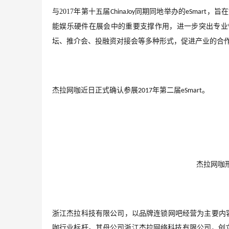
与
2017
年第十五届
同期同地举办的
，旨在
ChinaJoy
eSmart
能娱乐硬件在展会中的重要支撑作用，进一步突出专业
坛、推介会、投融资对接会等多种形式，促进产业的合
杰拉网咖近日正式确认参展
年第二届
。
2017
eSmart
杰拉网咖
浙江杰拉科技有限公司，以品牌连锁网吧经营为主要内
咖行业标杆。其母公司浙江杰拉网络科技有限公司，创