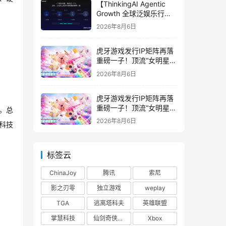
【ThinkingAI Agentic
Growth 全球泛娱乐行业
峰会】Agent 时代，人到
2026年8月6日
底负责什么
虎牙游戏发行IP矩阵再落
重磅一子！顶流“女明星”
ZANMANG LOOPY 正版
2026年8月6日
3D消除手游《消消奇遇》
惊喜曝光
虎牙游戏发行IP矩阵再落
重磅一子！顶流“女明星”
。总
ZANMANG LOOPY 正版
2026年8月6日
科技
3D消除手游《消消奇遇》
惊喜曝光
标签云
ChinaJoy
腾讯
索尼
影之刃零
独立游戏
weplay
TGA
逃离塔科夫
英雄联盟
掌慧科技
仙剑奇侠传四
Xbox