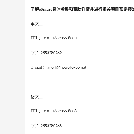
了解
eSmart
具体参展和赞助详情并进行相关项目预定接洽
李女士
TEL
：
010-51659355-8003
QQ
：
2853280989
E-mail
：
jane.li@howellexpo.net
杨女士
TEL
：
010-51659355-8008
QQ
：
2853280986