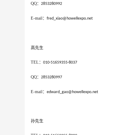
QQ
：
2853280992
E-mail
：
fred_xiao@howellexpo.net
高先生
TEL
：
010-51659355-8037
QQ
：
2853280997
E-mail
：
edward_gao@howellexpo.net
孙先生