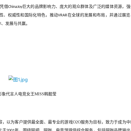
凭借
巨大的品牌影响力、庞大的观众群体及广泛的媒体资源，强
ChinaJoy
性、权威性和国际化特色，推动
在全球的发展和布局，并通过展览
VRAR
作、发展与共赢。
形象代言人电竞女王
MISS
韩懿莹
容，以为客户提供最全面、最专业的游戏
O2O
服务为目标，致力于成为中
立于
年，围绕网吧、网咖、电竞馆提供综合服务，包括网咖品牌输出
2001