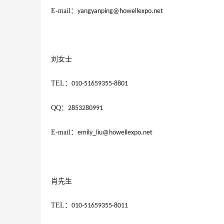
E-mail
：
yangyanping@howellexpo.net 
刘女士
TEL
：
010-51659355-8801
QQ
：
2853280991
E-mail
：
emily_liu@howellexpo.net
肖先生
TEL
：
010-51659355-8011