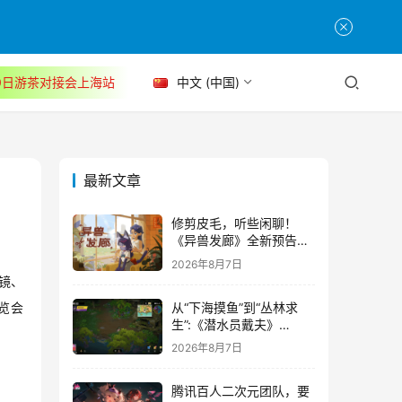
30日游茶对接会上海站
中文 (中国)
最新文章
修剪皮毛，听些闲聊！
《异兽发廊》全新预告与
Steam免费试玩公开
2026年8月7日
镜、
从“下海摸鱼”到“丛林求
览会
生”:《潜水员戴夫》
DLC《丛林》移动端定档
2026年8月7日
8月14日
腾讯百人二次元团队，要