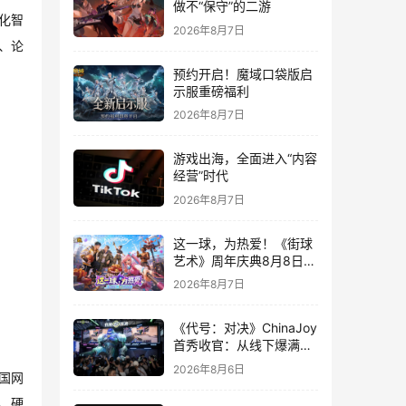
做不“保守”的二游
化智
2026年8月7日
、论
预约开启！魔域口袋版启
示服重磅福利
2026年8月7日
游戏出海，全面进入“内容
经营”时代
2026年8月7日
这一球，为热爱！《街球
艺术》周年庆典8月8日正
式上线，多重福利与全新
2026年8月7日
内容同步开启
《代号：对决》ChinaJoy
首秀收官：从线下爆满看
见玩家的真实期待
2026年8月6日
国网
、硬