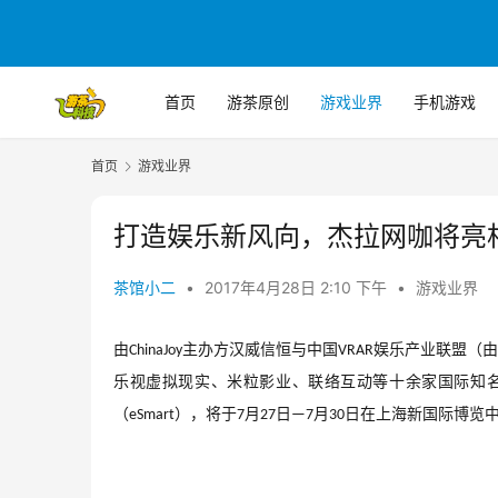
首页
游茶原创
游戏业界
手机游戏
首页
游戏业界
打造娱乐新风向，杰拉网咖将亮相2
茶馆小二
•
2017年4月28日 2:10 下午
•
游戏业界
由
主办方汉威信恒与中国
娱乐产业联盟（由
ChinaJoy
VRAR
乐视虚拟现实、米粒影业、联络互动等十余家国际知
（
），将于
月
日
月
日在上海新国际博览
eSmart
7
27
—7
30