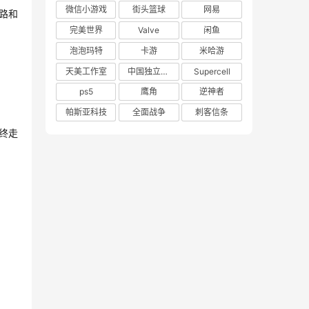
微信小游戏
街头篮球
网易
路和
完美世界
Valve
闲鱼
泡泡玛特
卡游
米哈游
天美工作室
中国独立游戏联盟
Supercell
ps5
鹰角
逆神者
帕斯亚科技
全面战争
刺客信条
终走