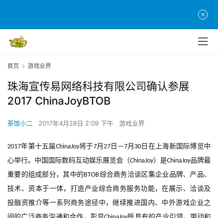
首页
游戏业界
珠海宣传易网络科技有限公司确认参展
2017 ChinaJoyBTOB
茶馆小二
2017年4月28日 2:09 下午
游戏业界
年第十五届
将于
月
日
月
日在上海新国际博览中
2017
ChinaJoy
7
27
—7
30
心举行。中国国际数码互动娱乐展览会（
）是
品牌最
ChinaJoy
ChinaJoy
重要的组成部分，其中的
综合商务洽谈区集企业品牌、产品、
BTOB
技术、资本于一体，打造产业综合商务服务功能，在展示、洽谈及
投融资推介等一系列商务途径中，继续推进国内、中外游戏企业之
间的广泛商务沟通和合作，彰显
所具有的产业引领，带动和
ChinaJoy