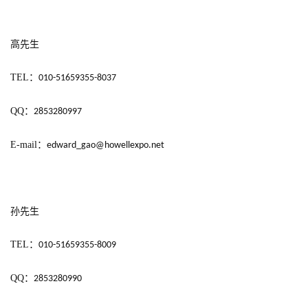
日
游
高先生
茶
TEL
：
010-51659355-8037
对
接
QQ
：
2853280997
会
E-mail
：
edward_gao@howellexpo.net
上
海
站
孙先生
TEL
：
010-51659355-8009
中
QQ
：
2853280990
文
(