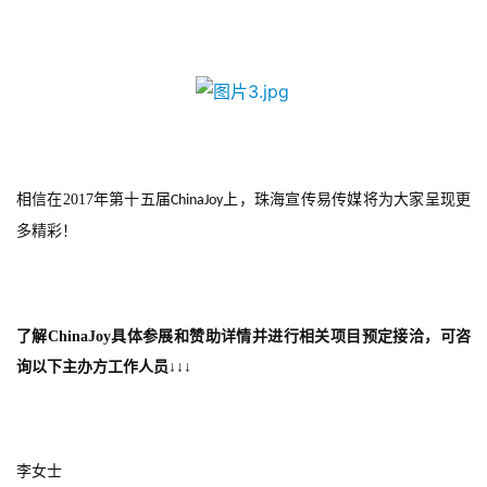
首
相信在
2017
年第十五届
上，珠海宣传易传媒将为大家呈现更
ChinaJoy
页
多精彩！
游
茶
原
了解
ChinaJoy
具体参展和赞助详情并进行相关项目预定接洽，可咨
创
询以下主办方工作人员↓↓↓
游
戏
业
李女士