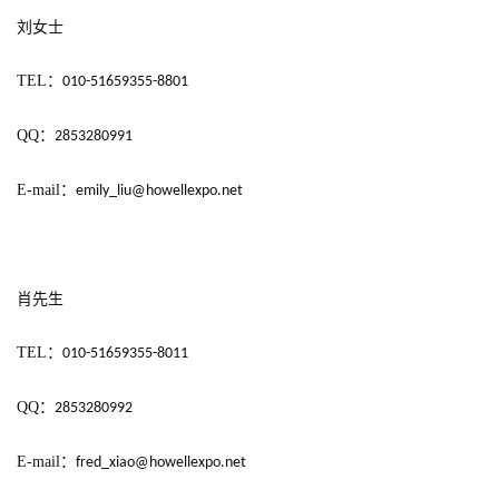
0
刘女士
2
5
TEL
：
010-51659355-8801
第
十
QQ
：
2853280991
三
届
E-mail
：
emily_liu@howellexpo.net
金
茶
奖
肖先生
TEL
：
010-51659355-8011
7
月
QQ
：
2853280992
3
E-mail
：
fred_xiao@howellexpo.net
0