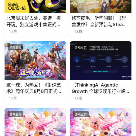
北京周末好去处，暴造「摊
修剪皮毛，听些闲聊！《异
开玩」独立游戏市集正式开
兽发廊》全新预告与Steam
票！
免费试玩公开
1天前
1天前
游戏业界
游戏业界
这一球，为热爱！《街球艺
【ThinkingAI Agentic
术》周年庆典8月8日正式上
Growth 全球泛娱乐行业峰
线，多重福利与全新内容同
会】Agent 时代，人到底负
1天前
2天前
步开启
责什么
游戏业界
游戏业界