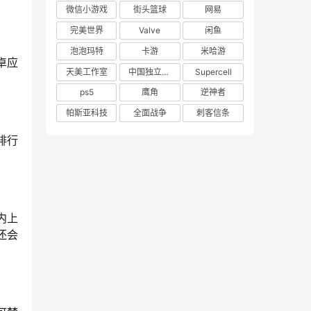
微信小游戏
街头篮球
网易
完美世界
Valve
闲鱼
泡泡玛特
卡游
米哈游
卓应
天美工作室
中国独立游戏联盟
Supercell
ps5
鹰角
逆神者
帕斯亚科技
全面战争
刺客信条
排行
内上
还会