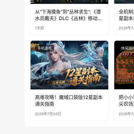
从“下海摸鱼”到“丛林求生”:《潜
全机制
水员戴夫》DLC《丛林》移动端
星副本
定档8月14日
1天前
2026年
手机游戏
休闲游
高难攻略！魔域口袋版12星副本
把小小
通关指南
尖农场
2026年7月24日
2026年