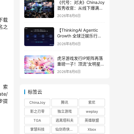
《代号：对决》ChinaJoy
首秀收官：从线下爆满看
见玩家的真实期待
2026年8月6日
下载
名之
【ThinkingAI Agentic
Growth 全球泛娱乐行业
峰会】Agent 时代，人到
2026年8月6日
底负责什么
虎牙游戏发行IP矩阵再落
重磅一子！顶流“女明星”
ZANMANG LOOPY 正版
2026年8月6日
3D消除手游《消消奇遇》
惊喜曝光
。索
标签云
e/ 
步提
ChinaJoy
腾讯
索尼
影之刃零
独立游戏
weplay
TGA
逃离塔科夫
英雄联盟
掌慧科技
仙剑奇侠传四
Xbox