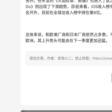
另外。任天堂的《火焰纹章：英雄》也进入了此次的排名
Go》则出现了下滑趋势，目前来看，iOS收入榜中
名开外，目前在全球总收入榜中排在第8位。
总体来说，和欧美厂商和日本厂商依然占多数，
欧洲，其上升势头可能会在下一季度更加迅猛。
原创文章，作者：茶馆小二，禁止转载：https://youxichag