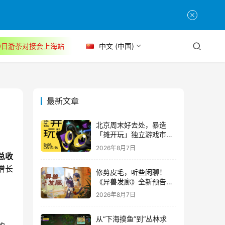
30日游茶对接会上海站
中文 (中国)
最新文章
北京周末好去处，暴造
「摊开玩」独立游戏市集
正式开票！
2026年8月7日
游总收
增长
修剪皮毛，听些闲聊！
《异兽发廊》全新预告与
Steam免费试玩公开
2026年8月7日
从“下海摸鱼”到“丛林求