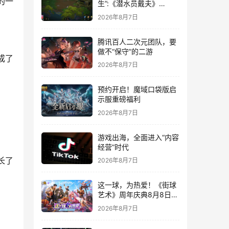
的一
生”:《潜水员戴夫》
DLC《丛林》移动端定档
2026年8月7日
8月14日
腾讯百人二次元团队，要
做不“保守”的二游
成了
2026年8月7日
预约开启！魔域口袋版启
示服重磅福利
2026年8月7日
游戏出海，全面进入“内容
经营”时代
长了
2026年8月7日
这一球，为热爱！《街球
艺术》周年庆典8月8日正
式上线，多重福利与全新
2026年8月7日
内容同步开启