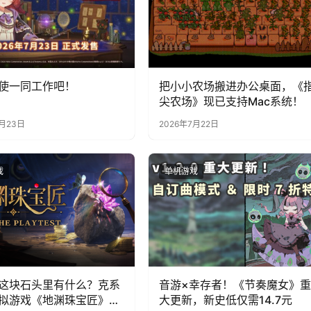
使一同工作吧！
把小小农场搬进办公桌面，《
尖农场》现已支持Mac系统！
7月23日
2026年7月22日
戏
单机游戏
这块石头里有什么？克系
音游×幸存者！《节奏魔女》重
拟游戏《地渊珠宝匠》6
大更新，新史低仅需14.7元