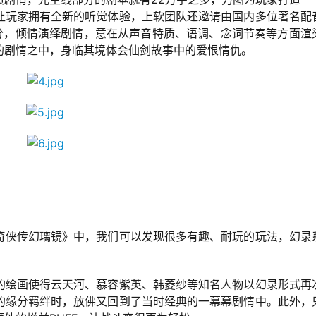
让玩家拥有全新的听觉体验，上软团队还邀请由国内多位著名配
部分，倾情演绎剧情，意在从声音特质、语调、念词节奏等方面渲
的剧情之中，身临其境体会仙剑故事中的爱恨情仇。
奇侠传幻璃镜》中，我们可以发现很多有趣、耐玩的玩法，幻录
的绘画使得云天河、慕容紫英、韩菱纱等知名人物以幻录形式再
的缘分羁绊时，放佛又回到了当时经典的一幕幕剧情中。此外，