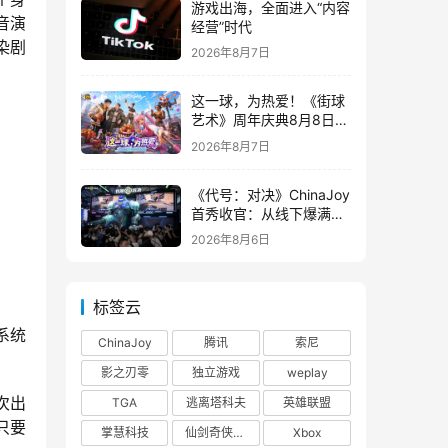
游戏出海，全面进入“内容
音演
经营”时代
染剧
2026年8月7日
这一球，为热爱！《街球
艺术》周年庆典8月8日正
式上线，多重福利与全新
2026年8月7日
内容同步开启
《代号：对决》ChinaJoy
首秀收官：从线下爆满看
见玩家的真实期待
2026年8月6日
标签云
系统
ChinaJoy
腾讯
索尼
影之刃零
独立游戏
weplay
次出
TGA
逃离塔科夫
英雄联盟
只要
掌慧科技
仙剑奇侠传四
Xbox