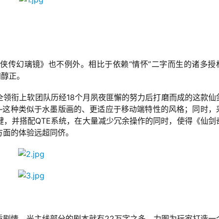
侠传幻璃镜》也不例外。相比于依赖“情怀”二字而生的诸多授
加醇正。
全领衔上软团队历经18个月夙夜匪懈的努力后打磨而成的这款仙
——这种类似于水墨版画的、更适应于移动端特性的风格；同时，
键，并搭配QTE系统，在大量减少冗余操作的同时，使得《仙剑
方面的体验远超同侪。
质剧情，光主线部分的剧本就有22万字之多，力图为玩家打造一