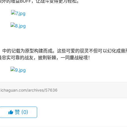
外的增益BUFF，让战斗变得更为轻松。
》中的记载为原型构建而成。这些可爱的驭灵不但可以幻化成兽
最忠实可靠的战友，披荆斩棘，一同鏖战秘境！
uan.com/archives/57636
赞
(0)