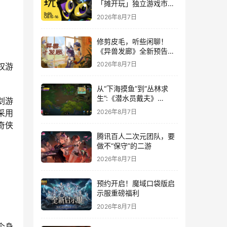
「摊开玩」独立游戏市集
正式开票！
2026年8月7日
修剪皮毛，听些闲聊！
《异兽发廊》全新预告与
Steam免费试玩公开
2026年8月7日
权游
从“下海摸鱼”到“丛林求
生”:《潜水员戴夫》
剑游
DLC《丛林》移动端定档
2026年8月7日
采用
8月14日
奇侠
腾讯百人二次元团队，要
做不“保守”的二游
2026年8月7日
预约开启！魔域口袋版启
示服重磅福利
2026年8月7日
个身