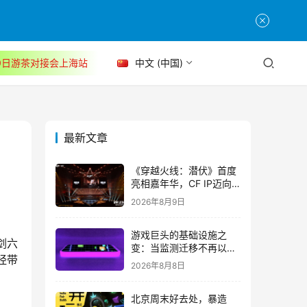
30日游茶对接会上海站
中文 (中国)
最新文章
《穿越火线：潜伏》首度
亮相嘉年华，CF IP迈向
3A叙事新高度
2026年8月9日
游戏巨头的基础设施之
剑六
变：当监测迁移不再以中
经带
断为代价
2026年8月8日
北京周末好去处，暴造