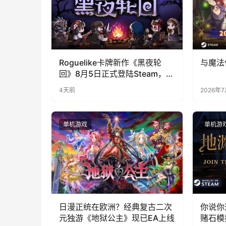
Roguelike卡牌新作《黑夜轮
与魔法
回》8月5日正式登陆Steam，首
发9折优惠开启
4天前
2026年
单机游戏
单机游
日漫正统在欧洲？经典复古二次
你说你
元独游《地狱公主》现已EA上线
赌石模