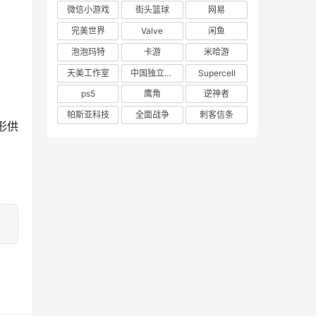
微信小游戏
街头篮球
网易
完美世界
Valve
闲鱼
泡泡玛特
卡游
米哈游
天美工作室
中国独立游戏联盟
Supercell
ps5
鹰角
逆神者
帕斯亚科技
全面战争
刺客信条
形供