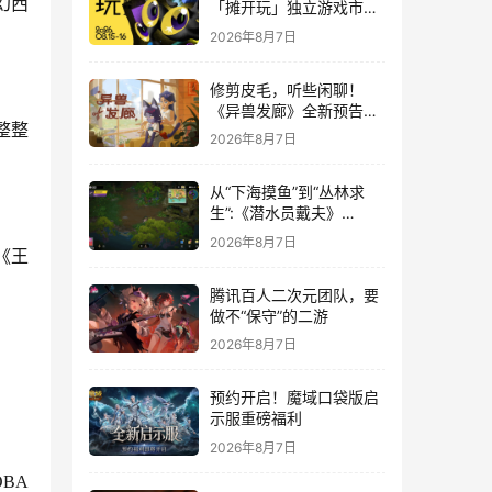
幻西
「摊开玩」独立游戏市集
正式开票！
2026年8月7日
修剪皮毛，听些闲聊！
《异兽发廊》全新预告与
整整
Steam免费试玩公开
2026年8月7日
从“下海摸鱼”到“丛林求
生”:《潜水员戴夫》
DLC《丛林》移动端定档
2026年8月7日
8月14日
《王
腾讯百人二次元团队，要
做不“保守”的二游
2026年8月7日
预约开启！魔域口袋版启
示服重磅福利
2026年8月7日
BA