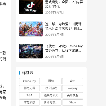
游戏出海，全面进入“内容
年再
经营”时代
2026年8月7日
这一球，为热爱！《街球
艺术》周年庆典8月8日正
式上线，多重福利与全新
2026年8月7日
内容同步开启
《代号：对决》ChinaJoy
首秀收官：从线下爆满看
一款
见玩家的真实期待
2026年8月6日
的钱
标签云
ChinaJoy
腾讯
索尼
分，
影之刃零
独立游戏
weplay
玩家
TGA
逃离塔科夫
英雄联盟
低新
掌慧科技
仙剑奇侠传四
Xbox