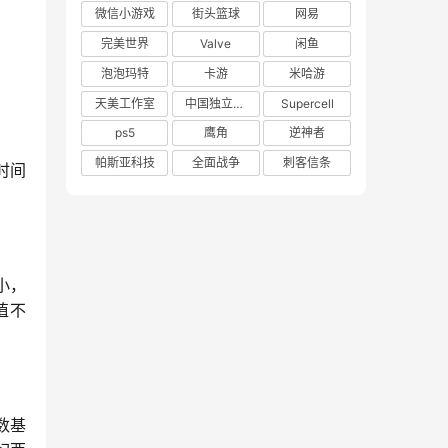
微信小游戏
街头篮球
网易
完美世界
Valve
闲鱼
泡泡玛特
卡游
米哈游
天美工作室
中国独立游戏联盟
Supercell
ps5
鹰角
逆神者
帕斯亚科技
全面战争
刺客信条
时间
小，
值不
数基