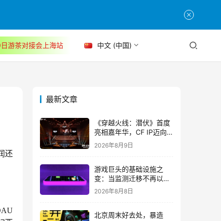
30日游茶对接会上海站
中文 (中国)
最新文章
《穿越火线：潜伏》首度
亮相嘉年华，CF IP迈向
3A叙事新高度
2026年8月9日
润还
游戏巨头的基础设施之
变：当监测迁移不再以中
断为代价
2026年8月8日
AU
北京周末好去处，暴造