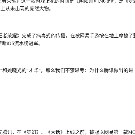
者荣耀》这一款游戏上花的时间是《阴阳师》的6.8倍，是《梦
史上从未出现的庞然大物。
王者荣耀》完成了病毒式的传播，在被网易手游按在地上摩擦了
断iOS流水榜冠军。
”和姚晓光的“才华”，那么我们不禁思考：为什么腾讯做出的是
先腾讯，在《梦幻》、《大话》上线之前，被冠以网易第一款MO