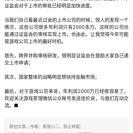
游
证监会对于上市的审批已经明显加快进度。
戏
业
当我们自己看最近过会的上市公司的时候，惊人的发现一个
界
情况，这些公司很多年利润只有2000多万。这样的公司也
能通过证监会的审核实现上市。也由此，让我觉得今年可能
手
是游戏公司上市的最好时机。
机
游
首先，跨界并购审核研发，很明显证监会在鼓励大家自己递
戏
交上市申请；
单
其次，国家整体的战略明显想扶持金融市场；
机
游
最后，对于游戏公司来说，年利润2000万已经很容易了。
戏
欢迎关注游戏茶馆微信公众账号发送佳伦说，与我们互动交
流。■
休
闲
原创文章，作者：茶馆小二，禁止转载：
游