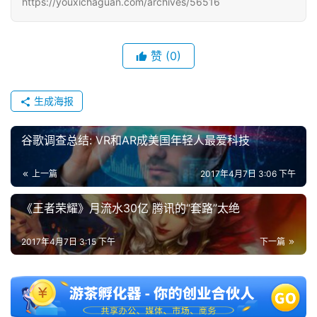
https://youxichaguan.com/archives/56516
戏
2
赞
(0)
0
2
5
生成海报
第
十
谷歌调查总结: VR和AR成美国年轻人最爱科技
三
届
上一篇
2017年4月7日 3:06 下午
金
茶
《王者荣耀》月流水30亿 腾讯的“套路”太绝
奖
2017年4月7日 3:15 下午
下一篇
7
月