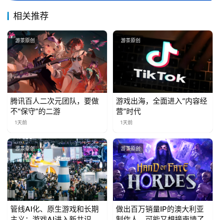
3
相关推荐
0
游茶原创
游茶原创
日
游
茶
对
腾讯百人二次元团队，要做
游戏出海，全面进入“内容经
不“保守”的二游
营”时代
接
1天前
1天前
会
游茶原创
游茶原创
上
海
站
管线AI化、原生游戏和长期
做出百万销量IP的澳大利亚
主义：游戏AI进入新共识时
制作人，可能又想撞南墙了