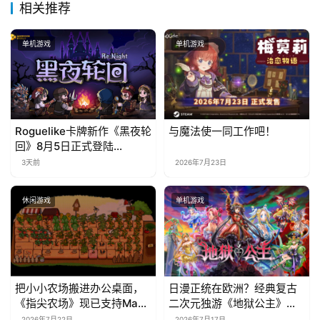
相关推荐
单机游戏
单机游戏
Roguelike卡牌新作《黑夜轮
与魔法使一同工作吧！
回》8月5日正式登陆
Steam，首发9折优惠开启
3天前
2026年7月23日
休闲游戏
单机游戏
把小小农场搬进办公桌面，
日漫正统在欧洲？经典复古
《指尖农场》现已支持Mac
二次元独游《地狱公主》现
系统！
已EA上线
2026年7月22日
2026年7月17日