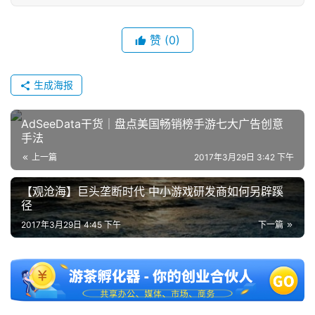
中
文
(
赞
(0)
中
国
)
生成海报
AdSeeData干货｜盘点美国畅销榜手游七大广告创意
手法
上一篇
2017年3月29日 3:42 下午
【观沧海】巨头垄断时代 中小游戏研发商如何另辟蹊
径
2017年3月29日 4:45 下午
下一篇