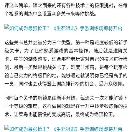
戏
评这么简单，随之而来的还有各种技术上的极限挑战，在每
业
个枪系的训练中会设置众多关卡来等你挑战。
界
手
机
这些关卡总共会被分为三个类型，第一种是难度较低的新手
游
级关卡，为了让你熟悉游戏的基本操作，随后就是进阶关
戏
卡，中等的游戏难度，适合那些老玩家对自己的技术进行检
测，最后一类就是挑战关卡了，难度非常高，是每个玩家检
单
验自己实力的终极目的地，能够通过就说明你已经是高手的
机
一员，同时也会获得登上训练排行榜的机会，受万众敬仰。
游
戏
同时每个关卡的解锁是由新手开始，每通关一次才能解锁下
一个等级的难度，这样做目的就是在晋升中逐步锻炼你的技
休
术，让菜鸟也能慢慢的变成高玩，最终成为绝顶枪王。
闲
游
戏