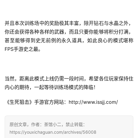
3
0
并且本次训练场中的奖励极其丰富，除开钻石与水晶之外，
日
你还会获得各种各样的武器，而且只要你能够将积分打满，
游
甚至能够得到史无前例的永久道具，如此良心的模式堪称
茶
FPS手游史之最。
对
接
当然，距离此模式上线仍需一段时间，希望各位玩家保持住
会
内心的期待，一起等待训练场模式的降临！
上
《生死狙击》手游官方网站：http://www.issjj.com/
海
站
原创文章，作者：茶馆小二，禁止转载：
https://youxichaguan.com/archives/56008