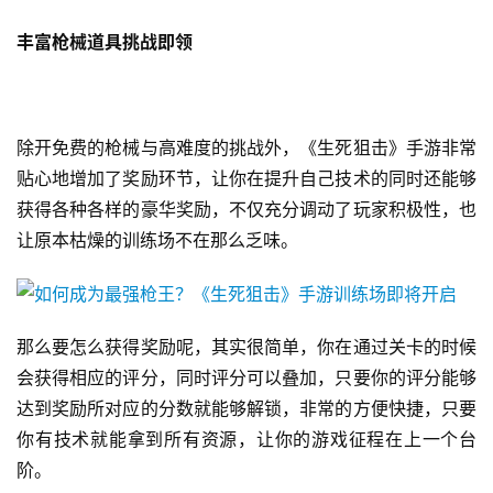
丰富枪械道具挑战即领
2
0
2
5
除开免费的枪械与高难度的挑战外，《生死狙击》手游非常
第
贴心地增加了奖励环节，让你在提升自己技术的同时还能够
十
获得各种各样的豪华奖励，不仅充分调动了玩家积极性，也
三
让原本枯燥的训练场不在那么乏味。
届
金
茶
奖
那么要怎么获得奖励呢，其实很简单，你在通过关卡的时候
会获得相应的评分，同时评分可以叠加，只要你的评分能够
达到奖励所对应的分数就能够解锁，非常的方便快捷，只要
7
你有技术就能拿到所有资源，让你的游戏征程在上一个台
月
阶。