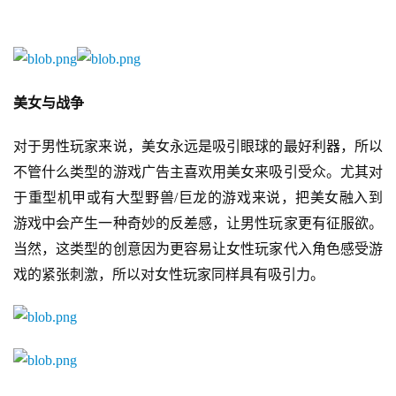
机
游
戏
美女与战争
单
机
对于男性玩家来说，美女永远是吸引眼球的最好利器，所以
游
不管什么类型的游戏广告主喜欢用美女来吸引受众。尤其对
戏
于重型机甲或有大型野兽/巨龙的游戏来说，把美女融入到
休
游戏中会产生一种奇妙的反差感，让男性玩家更有征服欲。
闲
当然，这类型的创意因为更容易让女性玩家代入角色感受游
游
戏的紧张刺激，所以对女性玩家同样具有吸引力。
戏
2
0
2