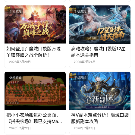
手机游戏
手机游戏
如何登顶？魔域口袋版万域
高难攻略！魔域口袋版12星
争锋巅峰之战全解析！
副本通关指南
2026年7月29日
2026年7月24日
休闲游戏
手机游戏
把小小农场搬进办公桌面，
神V副本难点分析！魔域口袋
《指尖农场》现已支持Mac
版新副本攻略
系统！
2026年7月22日
2026年7月17日