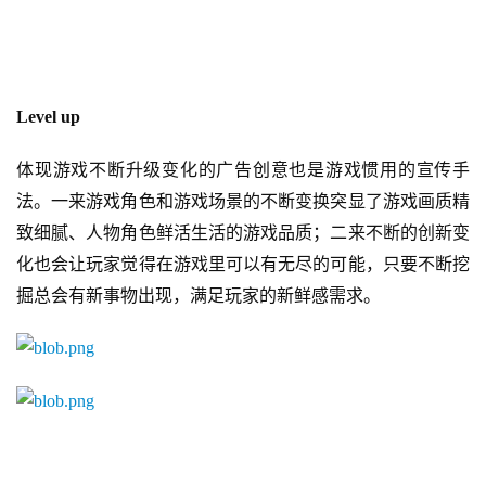
5
第
十
三
届
Level up
金
茶
体现游戏不断升级变化的广告创意也是游戏惯用的宣传手
奖
法。一来游戏角色和游戏场景的不断变换突显了游戏画质精
致细腻、人物角色鲜活生活的游戏品质；二来不断的创新变
化也会让玩家觉得在游戏里可以有无尽的可能，只要不断挖
7
掘总会有新事物出现，满足玩家的新鲜感需求。
月
3
0
日
游