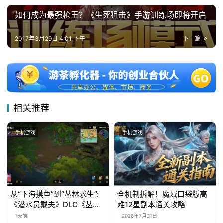
如何成为最强枪王？《生死狙击》手游训练场即将开启
2017年3月29日 4:01 下午
下一篇
相关推荐
手机游戏
手机游戏
从“下海摸鱼”到“丛林求生”:
全机制拆解！魔域口袋版高
《潜水员戴夫》DLC《丛
难12星副本通关攻略
林》移动端定档8月14日
1天前
2026年7月31日