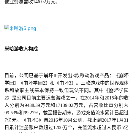
他业务总营收146.02万元。
游
戏
业
界
米哈游收入构成
手
机
游
戏
目前，公司已基于崩坏IP开发出3款移动游戏产品：《崩坏
学园》《崩坏学园2》和《崩坏3》。三款游戏中的世界观体
单
系和故事主线基本保持一致但玩法不同。其中《崩坏学园
机
2》是公司目前主要运营游戏之一，在2014年和2015年的收
游
入分别为9488.39万元和17139.02万元，占营收比重分别为
戏
99.53%和99.27%，截至报告期末，游戏充值流水累计已超过
7亿元。《崩坏3》自2016年10月公测，截止到2017年1月31
休
日累计注册账户数超过1200万个，充值流水超过人民币5亿