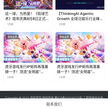
这一球，为热爱！《街球艺
【ThinkingAI Agentic
术》周年庆典8月8日正式上
Growth 全球泛娱乐行业峰
线，多重福利与全新内容同
会】Agent 时代，人到底负
1天前
2天前
步开启
责什么
游戏业界
游戏业界
虎牙游戏发行IP矩阵再落重
虎牙游戏发行IP矩阵再落重
磅一子！顶流“女明星”
磅一子！顶流“女明星”
ZANMANG LOOPY 正版3D
ZANMANG LOOPY 正版3D
2天前
2天前
消除手游《消消奇遇》惊喜
消除手游《消消奇遇》惊喜
曝光
曝光
Copyright © 2013 游戏茶馆 版权所有
蜀ICP备11004573号-7
增值电信业务
经营许可证 川B2-20170060号
联系我们