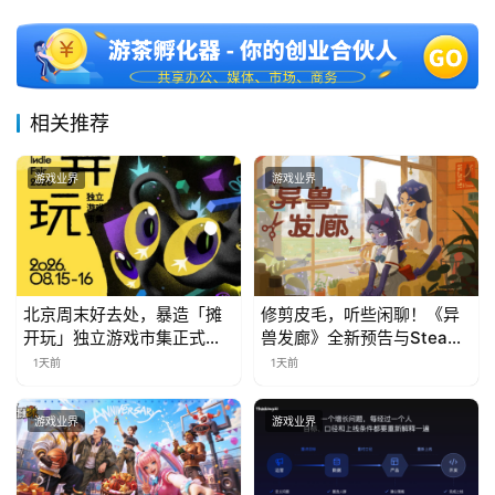
相关推荐
游戏业界
游戏业界
北京周末好去处，暴造「摊
修剪皮毛，听些闲聊！《异
开玩」独立游戏市集正式开
兽发廊》全新预告与Steam
票！
免费试玩公开
1天前
1天前
游戏业界
游戏业界