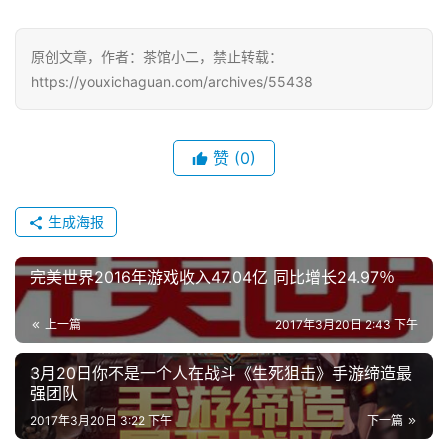
中
原创文章，作者：茶馆小二，禁止转载：
文
https://youxichaguan.com/archives/55438
(
中
国
赞
(0)
)
生成海报
完美世界2016年游戏收入47.04亿 同比增长24.97％
上一篇
2017年3月20日 2:43 下午
3月20日你不是一个人在战斗《生死狙击》手游缔造最
强团队
2017年3月20日 3:22 下午
下一篇