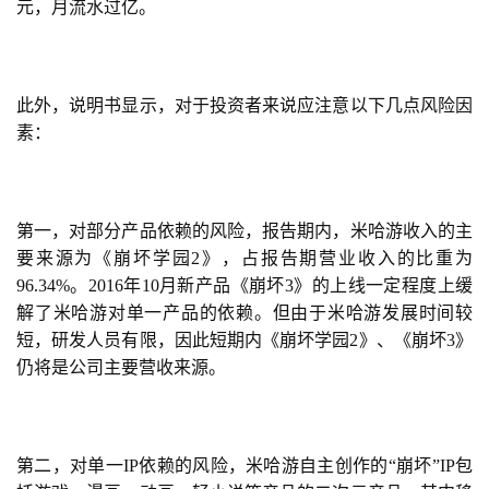
闲
元，月流水过亿。
游
戏
此外，说明书显示，对于投资者来说应注意以下几点风险因
2
素：
0
2
5
第
第一，对部分产品依赖的风险，报告期内，米哈游收入的主
十
要来源为《崩坏学园2》，占报告期营业收入的比重为
三
96.34%。2016年10月新产品《崩坏3》的上线一定程度上缓
届
解了米哈游对单一产品的依赖。但由于米哈游发展时间较
金
短，研发人员有限，因此短期内《崩坏学园2》、《崩坏3》
茶
仍将是公司主要营收来源。
奖
第二，对单一IP依赖的风险，米哈游自主创作的“崩坏”IP包
7