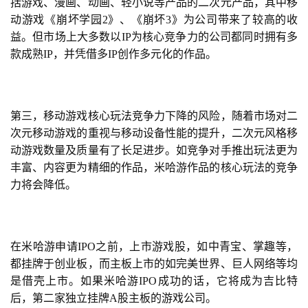
括游戏、漫画、动画、轻小说等产品的二次元产品，其中移
月
动游戏《崩坏学园2》、《崩坏3》为公司带来了较高的收
益。但市场上大多数以IP为核心竞争力的公司都同时拥有多
3
款成熟IP，并凭借多IP创作多元化的作品。
0
日
游
第三，移动游戏核心玩法竞争力下降的风险，随着市场对二
次元移动游戏的重视与移动设备性能的提升，二次元风格移
茶
动游戏数量及质量有了长足进步。如竞争对手推出玩法更为
对
丰富、内容更为精细的作品，米哈游作品的核心玩法的竞争
力将会降低。
接
会
上
在米哈游申请IPO之前，上市游戏股，如中青宝、掌趣等，
海
都挂牌于创业板，而主板上市的如完美世界、巨人网络等均
是借壳上市。如果米哈游IPO成功的话，它将成为吉比特
站
后，第二家独立挂牌A股主板的游戏公司。