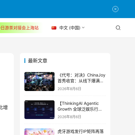
30日游茶对接会上海站
中文 (中国)
最新文章
《代号：对决》ChinaJoy
首秀收官：从线下爆满看
见玩家的真实期待
2026年8月6日
【ThinkingAI Agentic
比增
Growth 全球泛娱乐行业
峰会】Agent 时代，人到
2026年8月6日
底负责什么
虎牙游戏发行IP矩阵再落