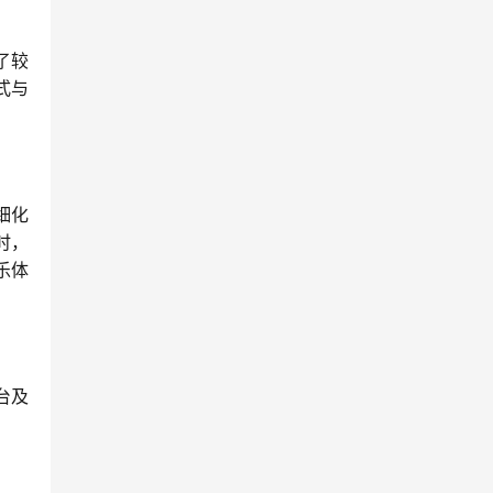
了较
式与
细化
时，
乐体
台及