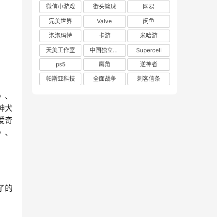
微信小游戏
街头篮球
网易
完美世界
Valve
闲鱼
泡泡玛特
卡游
米哈游
天美工作室
中国独立游戏联盟
Supercell
ps5
鹰角
逆神者
帕斯亚科技
全面战争
刺客信条
》、
神犬
爱奇
》、
了的