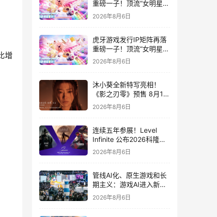
重磅一子！顶流“女明星”
ZANMANG LOOPY 正版
2026年8月6日
3D消除手游《消消奇遇》
惊喜曝光
虎牙游戏发行IP矩阵再落
重磅一子！顶流“女明星”
比增
ZANMANG LOOPY 正版
2026年8月6日
3D消除手游《消消奇遇》
惊喜曝光
沐小葵全新特写亮相！
《影之刃零》预售 8月12
日开启
2026年8月6日
连续五年参展！Level
Infinite 公布2026科隆游
戏展产品阵容
2026年8月6日
管线AI化、原生游戏和长
期主义：游戏AI进入新共
识时代
2026年8月6日