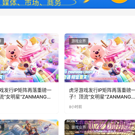
界
游戏业界
戏发行IP矩阵再落重磅一
虎牙游戏发行IP矩阵再落重磅
流“女明星”ZANMANG
子！顶流“女明星”ZANMANG
PY 正版3D消除手游《消消
LOOPY 正版3D消除手游《消
8小时前
惊喜曝光
奇遇》惊喜曝光
界
游戏业界