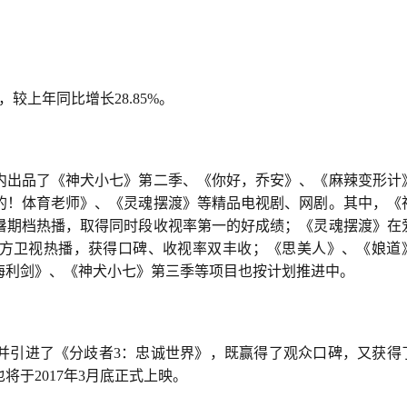
，较上年同比增长28.85%。
内出品了《神犬小七》第二季、《你好，乔安》、《麻辣变形计
的！体育老师》、《灵魂摆渡》等精品电视剧、网剧。其中，《
暑期档热播，取得同时段收视率第一的好成绩；《灵魂摆渡》在
方卫视热播，获得口碑、收视率双丰收；《思美人》、《娘道
海利剑》、《神犬小七》第三季等项目也按计划推进中。
并引进了《分歧者3：忠诚世界》，既赢得了观众口碑，又获得
于2017年3月底正式上映。