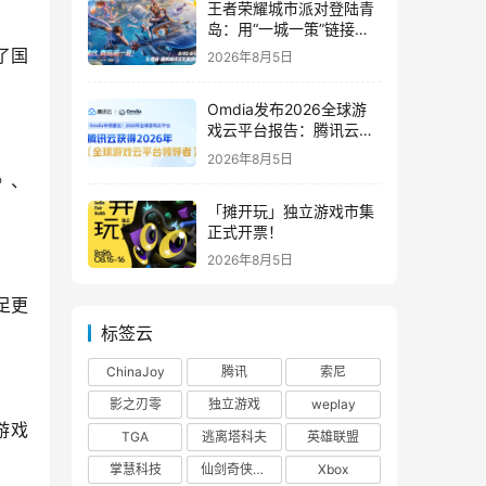
王者荣耀城市派对登陆青
岛：用“一城一策”链接海
洋场景，以双向奔赴带动
了国
2026年8月5日
夏日文旅
Omdia发布2026全球游
戏云平台报告：腾讯云连
续两年入选“领导者”象限
2026年8月5日
》、
「摊开玩」独立游戏市集
正式开票！
2026年8月5日
足更
标签云
ChinaJoy
腾讯
索尼
影之刃零
独立游戏
weplay
游戏
TGA
逃离塔科夫
英雄联盟
掌慧科技
仙剑奇侠传四
Xbox