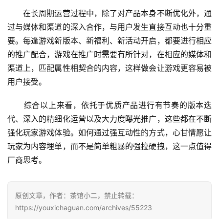
金
　　在长周期运营过程中，除了对产品本身不断优化外，通
茶
过与媒体和渠道的深入合作，与用户发生直接互动也十分重
奖
要。每逢游戏新版本、新福利、新活动开启，都要进行相应
的推广配合，游戏在推广时需要有所针对，在相应的媒体和
渠道上，匹配属性相契合的内容，这样做会让游戏更容易被
7
用户接受。
月
　　综合以上来看，依托于优质产品进行有节奏的版本迭
3
代、深入的精细化运营以及大力度曝光推广，这些都在不断
0
强化玩家游戏体验。如何通过强互动性的方式，心甘情愿让
玩家为内容埋单，而不是简单粗暴的强拉硬拽，这一点值得
日
厂商思考。
游
茶
原创文章，作者：茶馆小二，禁止转载：
对
https://youxichaguan.com/archives/55223
接