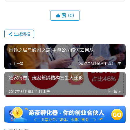
会
赞
(0)
上
海
生成海报
站
困顿之局与破困之路 手游公司该何去何从
上一篇
2017年3月16日 11:04 上午
中
文
独家报告：玩家年龄结构发生大迁移
(
中
2017年3月16日 11:11 上午
下一篇
国
)