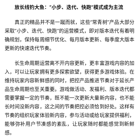
单
　放长线钓大鱼：“小步、迭代、快跑”模式成为主流
机
游
　　真正的精品并不是一蹴而就，这些“常青树”产品大部分
戏
采取“小步、迭代、快跑”的运营模式，即对版本迭代有着明
确规划，保持每周细节优化、每月版本更新、每季度大版本
休
更新的快速迭代节奏。
闲
游
　　长生命周期运营离不开内容更新，更丰富游戏内容的加
戏
入，可以让玩家拥有更多探索欲望，获得更多游戏体验。在
维持玩家内容新鲜感的同时，把控产品推进节奏对于延长产
2
品生命周期也至关重要。游戏做活动、发福利、版本迭代都
0
需要掌握一定的节奏，既不能一次更新大量新内容，也不能
2
长时间没新内容，这之间的节奏把控必须恰到好处。这样有
5
第
节奏的组织玩家体验新内容，参与活动或给玩家提供福利，
十
能够弥补用户节凑感的紊乱，让玩家随时都能感觉到新鲜
三
感。
届