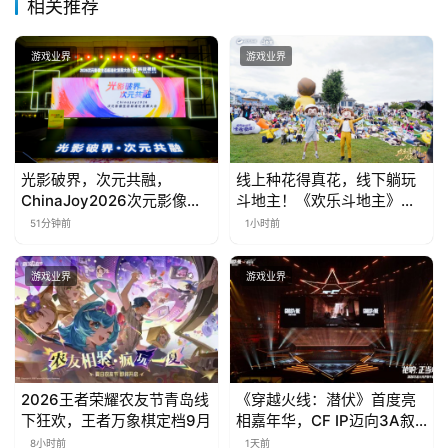
相关推荐
游戏业界
游戏业界
光影破界，次元共融，
线上种花得真花，线下躺玩
ChinaJoy2026次元影像生
斗地主！《欢乐斗地主》欢
态标准化发展大会盛大召开
乐中国行·云南站精彩盘点
51分钟前
1小时前
游戏业界
游戏业界
2026王者荣耀农友节青岛线
《穿越火线：潜伏》首度亮
下狂欢，王者万象棋定档9月
相嘉年华，CF IP迈向3A叙
事新高度
8小时前
1天前