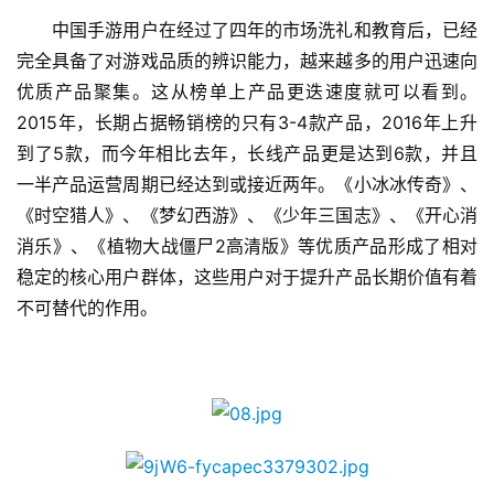
首
　　中国手游用户在经过了四年的市场洗礼和教育后，已经
页
完全具备了对游戏品质的辨识能力，越来越多的用户迅速向
优质产品聚集。这从榜单上产品更迭速度就可以看到。
游
2015年，长期占据畅销榜的只有3-4款产品，2016年上升
茶
原
到了5款，而今年相比去年，长线产品更是达到6款，并且
创
一半产品运营周期已经达到或接近两年。《小冰冰传奇》、
《时空猎人》、《梦幻西游》、《少年三国志》、《开心消
游
消乐》、《植物大战僵尸2高清版》等优质产品形成了相对
戏
稳定的核心用户群体，这些用户对于提升产品长期价值有着
业
不可替代的作用。
界
手
机
游
戏