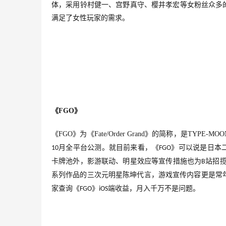
体，采用铃村健一、宫野真守、樱井孝宏等女粉丝众多
满足了女性玩家的需求。
《
FGO
》
《
FGO
》为
《
Fate/Order Grand
》
的简称，是
TYPE-MOO
月全平台公测。就目前来看，《
》可以说是日本
10
FGO
卡牌池外，影游联动、明星效应等宣传措施也为
站招
B
系列作品的三次元明星陈坤代言，游戏宣传内容更是常
家查询《
》
端收益，月入千万不是问题。
FGO
iOS