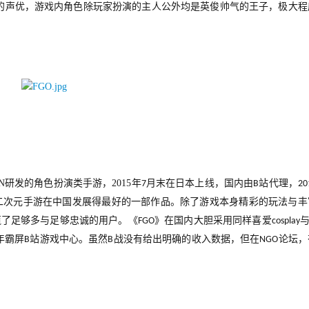
的声优，游戏内角色除玩家扮演的主人公外均是英俊帅气的王子，极大程
N
研发的角色扮演类手游，
2015
年
月末在日本上线，国内由
站代理，
7
B
20
二次元手游在中国发展得最好的一部作品。除了游戏本身精彩的玩法与丰
揽了足够多与足够忠诚的用户。《
》在国内大胆采用同样喜爱
FGO
cosplay
年霸屏
站游戏中心。虽然
战没有给出明确的收入数据，但在
论坛，
B
B
NGO