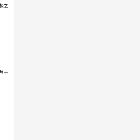
极之
月手