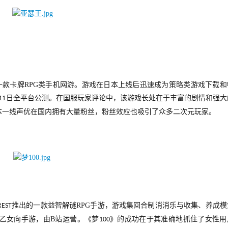
一款卡牌
RPG
类手机网游。
游戏在日本上线后迅速成为策略类游戏下载和
日全平台公测
。在国服玩家评论中，该游戏长处在于丰富的剧情和强大
11
本一线声优在国内拥有大量粉丝，粉丝效应也吸引了众多二次元玩家。
推出的一款益智解谜
RPG
手游，游戏
集回合制消消乐与收集、养成模
REST
乙女向手游
，由
B
站运营。《梦
》的成功在于其准确地抓住了女性用
100