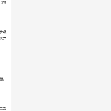
引导
步吸
优之
额。
二次