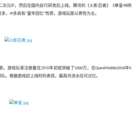
二次元
IP
，然后在国内自行研发后上线。腾讯的《火影忍者》《拳皇
终
98
居多，
多具有“童年回忆”性质，游戏玩家以男性为主。
IP
游。游戏玩家注册量在
2016
年初就突破了
万，在
年
1000
QuestMobile2016
9
梯队。根据游戏初上线时的表现，最高月流水应可过亿。