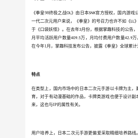
《拳皇
98
终极之战
》由日本
官方授权，国内游戏
OL
SNK
一代二次元用户来说，《拳皇》的号召力也许不如《
LL
于《口袋妖怪》。在去年
月份，根据掌趣科技的公告，
3
月平均活跃用户数量
万，月均付费用户数量
万
409.5
42.9
在今年
1
月，掌趣科技发布公告，披露《拳皇》全球
累计
特点
在类型上，国内市场中的日本二次元手游以卡牌为主，
育，对于有动漫基础的作品，卡牌类游戏也便于设计副
来，这也与
IP
的属性有关。
用户培养上，日本二次元手游更偏爱采取精细培养路线