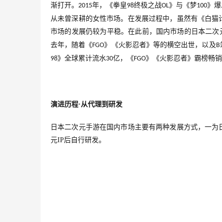
渐打开。
年，《拳皇
终极之战
》与《梦
》爆
2015
98
OL
100
从未曾深耕的女性市场。在发展过程中，虽然有《白猫
市场的发展仍较为平稳。在此前，国内市场的日本二次
去年，随着《
》《火影忍者》等的横空出世，以及
FGO
B
》全球累计流水
亿，《
》《火影忍者》霸榜畅销
98
30
FGO
演进历程
·从代理到研发
日本二次元手游在国内市场主要有两种发展方式，一为
元
IP
后自行研发。