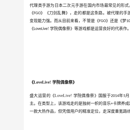
代理类手游为日本二次元手游在国内市场最常见的形式
《
》《刀剑乱舞》，走的都是这条路。被代理的手
FGO
变现能力强。而从目前来看，不管是《
》还是《梦
FGO
1
《
学院偶像祭》等游戏都是运营良好的代表作
LoveLive! 
《
LoveLive! 
学院偶像祭
》
盛大运营的《
LoveLive! 
学院偶像祭》国服于
年
月
2014
5
主。在类型上，该游戏走的是独树一帜的音乐
卡牌养成
+
一款大热作品，但凭借用户的精准定位，走深度重氪路