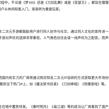
过程中，不论是《梦
》还是《刀剑乱舞》或是《亚瑟王》，都旨在慢慢
100
用户从休闲轻氪入门，渐渐转为重度玩家。
些二次元手游都鼓励用户进行同人创作与社交，通过同人文化的宣传进一
手游对声优的选择非常重视，人气角色往往会请一线声优为之配音。而声
而国内有实力的厂商将通过购买知名二次元
IP
自研的方式获取更大市场份
展到当下热门
上，如《魔法禁书目录》《刀剑神域》《惊爆游戏》等。
IP
也在暗中蓄势待发。《秦时明月》《画江湖》等的成功让厂商看到了国产