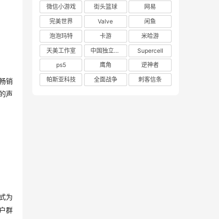
微信小游戏
街头篮球
网易
完美世界
Valve
闲鱼
泡泡玛特
卡游
米哈游
天美工作室
中国独立游戏联盟
Supercell
ps5
鹰角
逆神者
帕斯亚科技
全面战争
刺客信条
畅销
的声
式为
户群