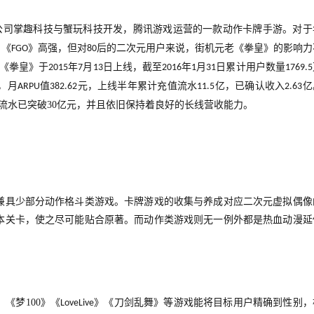
公司掌趣科技与蟹玩科技开发，腾讯游戏运营的一款动作卡牌手游。对于
》《
》高强，但对
后的二次元用户来说，街机元老《拳皇》的影响力
FGO
80
《拳皇》于
年
月
日上线，截至
年
月
日累计用户数量
2015
7
13
2016
1
31
1769.5
，月
值
元，
上线半年累计
充值流水
亿，已确认收入
亿
ARPU
382.62
11.5
2.63
流水已突破
30
亿元，并且依旧保持着良好的长线营收能力。
兼具少部分动作格斗类游戏。卡牌游戏的收集与养成对应二次元虚拟偶像
本关卡，使之尽可能贴合原著。而动作类游戏则无一例外都是热血动漫延
。《梦
100
》《
》《刀剑乱舞》等游戏能将目标用户精确到性别，
LoveLive