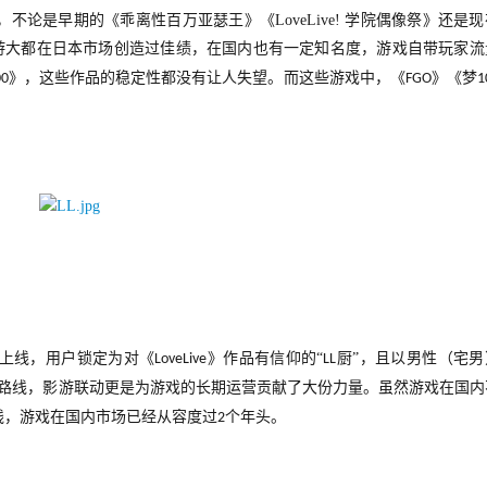
，不论是早期的《乖离性百万亚瑟王》《
LoveLive! 
学院偶像祭》还是现
游大都在日本市场创造过佳绩，在国内也有一定知名度，游戏自带玩家流
》，这些作品的稳定性都没有让人失望。而这些游戏中，《
》《梦
00
FGO
1
。
上线，用户锁定为对《
》作品有信仰的“
厨”，且以男性（宅男
LoveLive
LL
路线，影游联动更是为游戏的长期运营贡献了大份力量。虽然游戏在国内
线，游戏在国内市场已经从容度过
个年头。
2