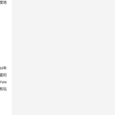
度地
年
16
富的
与
Fate
有玩