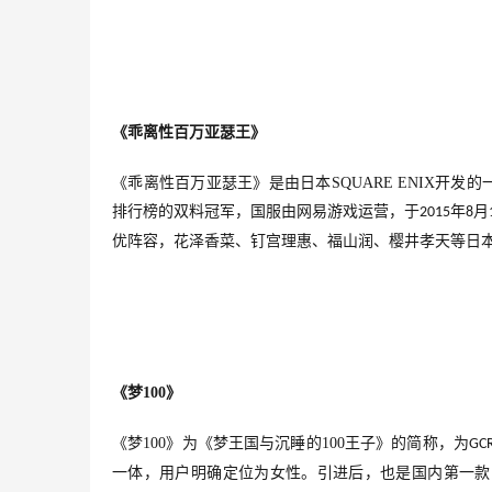
《
乖离性百万亚瑟王
》
《乖离性百万亚瑟王》是由日本
SQUARE ENIX
开发的
排行榜的双料冠军，
国服由
网易游戏
运营，于
年
月
2015
8
优阵容，花泽香菜、钉宫理惠、福山润、樱井孝天等日
《梦
100
》
《梦
100
》为
《
梦王国与沉睡的
100
王子
》
的简称，为
GC
一体，用户明确定位为女性。引进后，也是
国内第一款