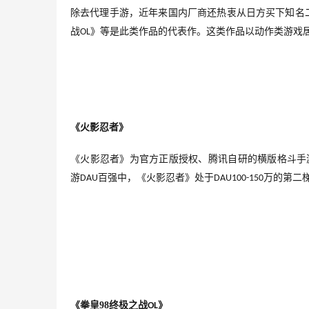
除去代理手游，近年来国内厂商还热衷从日方买下知名
战
》等是此类作品的代表作。这类作品以动作类游戏
OL
《火影忍者》
《火影忍者》为官方正版授权、腾讯自研的横版格斗手
游
百强中，《火影忍者》处于
万的第二
DAU
DAU100-150
《拳皇
98
终极之战
》
OL