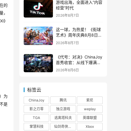
游戏出海，全面进入“内容
在的
经营”时代
量，
2026年8月7日
》
00
这一球，为热爱！《街球
艺术》周年庆典8月8日正
式上线，多重福利与全新
2026年8月7日
内容同步开启
《代号：对决》ChinaJoy
首秀收官：从线下爆满看
见玩家的真实期待
2026年8月6日
标签云
）为
ChinaJoy
腾讯
索尼
不是
影之刃零
独立游戏
weplay
TGA
逃离塔科夫
英雄联盟
掌慧科技
仙剑奇侠传四
Xbox