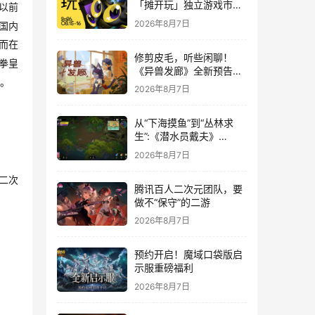
「摊开玩」独立游戏市集
以前
正式开票！
2026年8月7日
国内
而在
修剪皮毛，听些闲聊！
拳皇
《异兽发廊》全新预告与
。
Steam免费试玩公开
2026年8月7日
从“下海摸鱼”到“丛林求
生”:《潜水员戴夫》
DLC《丛林》移动端定档
2026年8月7日
8月14日
二次
腾讯百人二次元团队，要
做不“保守”的二游
2026年8月7日
预约开启！魔域口袋版启
示服重磅福利
2026年8月7日