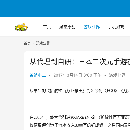
首页
游茶原创
游戏业界
手机游戏
首页
游戏业界
从代理到自研：日本二次元手游
茶馆小二
•
2017年3月14日 6:09 下午
•
游戏业界
从早年的《扩散性百万亚瑟王》到如今的《
FGO
》《刀
在
2013
年，盛大曾引进
的《扩散性百万亚瑟
SQUARE ENIX
仅两周便创造了流水收入
万的好成绩。之后国内又
3000