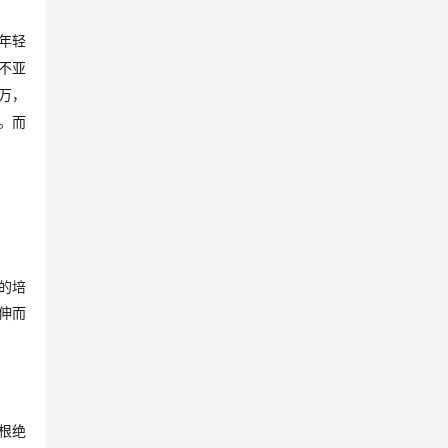
年轻
不亚
万，
。而
的培
伸而
根绝