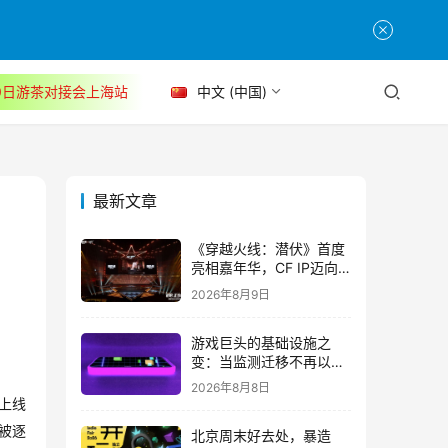
30日游茶对接会上海站
中文 (中国)
最新文章
《穿越火线：潜伏》首度
亮相嘉年华，CF IP迈向
3A叙事新高度
2026年8月9日
游戏巨头的基础设施之
变：当监测迁移不再以中
断为代价
2026年8月8日
上线
被逐
北京周末好去处，暴造