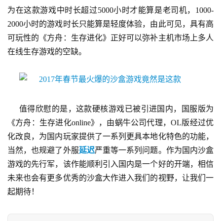
月
为在这款游戏中时长超过5000小时才能算是老司机，1000-
3
2000小时的游戏时长只能算是轻度体验，由此可见，具有高
0
可玩性的《方舟：生存进化》正好可以弥补主机市场上多人
在线生存游戏的空缺。
日
游
茶
对
值得欣慰的是，这款硬核游戏已被引进国内，国服版为
《方舟：生存进化online》，由蜗牛公司代理，OL版经过优
接
化改良，为国内玩家提供了一系列更具本地化特色的功能，
会
当然，也规避了外服
延迟
严重等一系列问题。作为国内沙盒
上
游戏的先行军，该作能顺利引入国内是一个好的开端，相信
海
未来也会有更多优秀的沙盒大作进入我们的视野，让我们一
起期待！
站