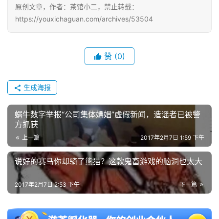
原创文章，作者：茶馆小二，禁止转载：
中
https://youxichaguan.com/archives/53504
文
(
中
赞
(0)
国
)
生成海报
蜗牛数字举报“公司集体嫖娼”虚假新闻，造谣者已被警
方抓获
上一篇
2017年2月7日 1:59 下午
说好的赛马你却骑了熊猫？这款鬼畜游戏的脑洞也太大
2017年2月7日 2:53 下午
下一篇