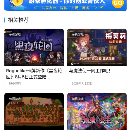
相关推荐
单机游戏
单机游戏
Roguelike卡牌新作《黑夜轮
与魔法使一同工作吧！
回》8月5日正式登陆
Steam，首发9折优惠开启
19小时前
2026年7月23日
休闲游戏
单机游戏