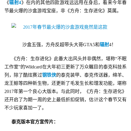
《
辐射4
》在内的其他四款游戏远远甩在身后，看来今年春
节最火爆的沙盒游戏宝座，非《方舟：生存进化》莫属。
沙盒五强，方舟反超带头大哥GTA5和
辐射
4！
《方舟：生存进化》此番大出风头并非偶然，堪称“不眠
工作室”的Wildcard在大年初三更新了万众瞩目的泰克科技系
列，除了酷炫赛过
钢铁侠
的泰克装甲、泰克传送器，绵羊、
首
龙王鲸等四种新生物，还更新了毛发生长和理发功能，堪称
页
2017年第一个良心大版本。与此同时，《方舟：生存进化》
还开启了为期一周的史上最低折扣促销，估计这个春节又有
游
茶
不少玩家喜加一了。
原
创
泰克版本官方宣传片：