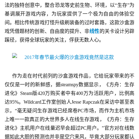
游
法的独特创意中，整合恐龙等史前生物、环境，以“生存”为
戏
基调展开游戏内容，为玩家提供了一个极为自由的体验空
间。相比传统游戏打怪升级刷装备的过时套路，这款沙盒游
2
戏凭借题材的创新、自由度的提升、非
线性
的关卡设计另辟
0
2
蹊径，获得全球玩家的关注，俘获无数人心。
5
第
十
三
作为走在时代前列的沙盒游戏作品，它给玩家带来的不
届
金
仅仅是一时的新鲜感，据steamspy数据显示，《方舟：生存
茶
进化》Steam版420万购买者中有400万为活跃用户，比例高
奖
达95%。Wildcard工作室创始人Jesse Rapczak在采访中甚至表
示，“毫无疑问生存游戏已经席卷PC市场，而作为主机市场
上唯一一款真正的大世界多人在线生存游戏，《方舟：生存
7
进化》主机用户在线量迟早会超过PC用户。”官方对在线数
据如此大胆的预测也并非是空穴来风，毕竟大部分玩家都认