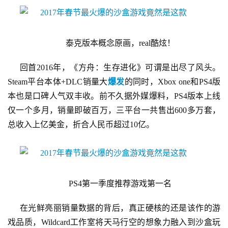
游
戏
业
泰克版本概念原画，real酷炫！
界
回首2016年，《方舟：生存进化》可谓是出尽了风头。
手
Steam平台本体+DLC销量大
爆发
的同时，Xbox one和PS4版
机
本也是口碑人气双丰收。前不久据外媒爆料，PS4版本上线
游
仅一个多月，销量即破百万，三平台一共售出600多万套，
戏
总收入上亿美金，折合人民币超过10亿。
单
机
游
戏
PS4第一季度推荐游戏第一名
休
在光鲜亮丽销量数据的背后，真正硬核的还是该作的游
闲
戏品质，Wildcard工作室将天马行空的想象力融入到沙盒玩