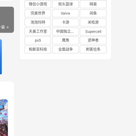
微信小游戏
街头篮球
网易
完美世界
Valve
闲鱼
泡泡玛特
卡游
米哈游
一篇
天美工作室
中国独立游戏联盟
Supercell
ps5
鹰角
逆神者
帕斯亚科技
全面战争
刺客信条