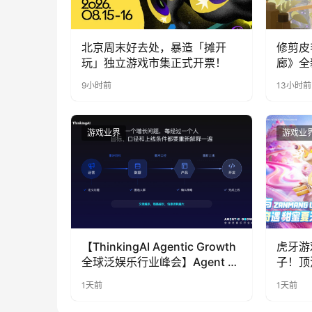
北京周末好去处，暴造「摊开
修剪皮
玩」独立游戏市集正式开票！
廊》全
公开
9小时前
13小时前
游戏业界
游戏业
【ThinkingAI Agentic Growth
虎牙游
全球泛娱乐行业峰会】Agent 时
子！顶
代，人到底负责什么
LOO
1天前
1天前
奇遇》