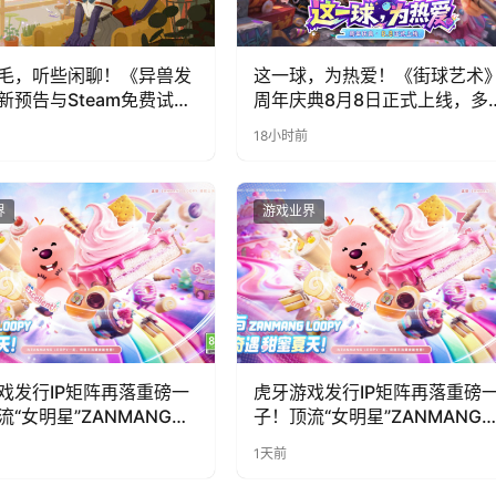
毛，听些闲聊！《异兽发
这一球，为热爱！《街球艺术
新预告与Steam免费试玩
周年庆典8月8日正式上线，多
福利与全新内容同步开启
18小时前
界
游戏业界
戏发行IP矩阵再落重磅一
虎牙游戏发行IP矩阵再落重磅
流“女明星”ZANMANG
子！顶流“女明星”ZANMANG
PY 正版3D消除手游《消消
LOOPY 正版3D消除手游《消
1天前
惊喜曝光
奇遇》惊喜曝光