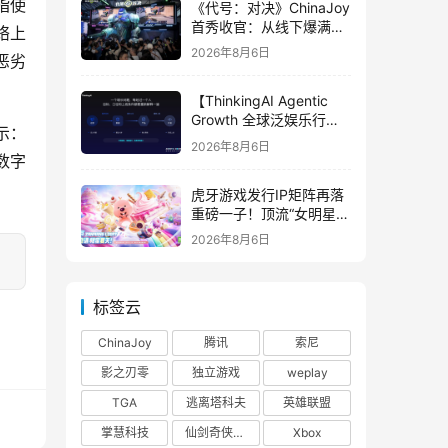
指使
《代号：对决》ChinaJoy
首秀收官：从线下爆满看
络上
见玩家的真实期待
2026年8月6日
恶劣
【ThinkingAI Agentic
Growth 全球泛娱乐行业
示：
峰会】Agent 时代，人到
2026年8月6日
底负责什么
数字
虎牙游戏发行IP矩阵再落
重磅一子！顶流“女明星”
ZANMANG LOOPY 正版
2026年8月6日
3D消除手游《消消奇遇》
惊喜曝光
标签云
ChinaJoy
腾讯
索尼
影之刃零
独立游戏
weplay
TGA
逃离塔科夫
英雄联盟
掌慧科技
仙剑奇侠传四
Xbox