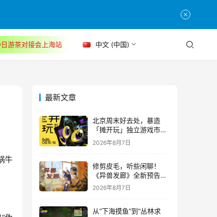
30日游茶对接会上海站
中文 (中国)
最新文章
北京周末好去处，暴造
「摊开玩」独立游戏市集
正式开票！
2026年8月7日
蜗牛
修剪皮毛，听些闲聊！
《异兽发廊》全新预告与
Steam免费试玩公开
2026年8月7日
从“下海摸鱼”到“丛林求