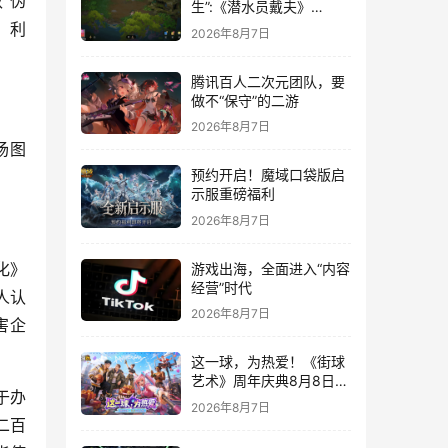
“伪
生”:《潜水员戴夫》
DLC《丛林》移动端定档
，利
2026年8月7日
8月14日
腾讯百人二次元团队，要
做不“保守”的二游
2026年8月7日
场图
预约开启！魔域口袋版启
示服重磅福利
2026年8月7日
化》
游戏出海，全面进入“内容
经营”时代
人认
2026年8月7日
害企
这一球，为热爱！《街球
艺术》周年庆典8月8日正
于办
式上线，多重福利与全新
2026年8月7日
内容同步开启
二百