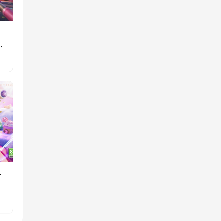
》
重
一
消