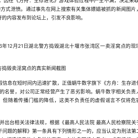
，因在《方舟：生存进化》游戏体验过程中产生不满，决定采取
的方式泄愤。通过事先在网上搜索有关集体嫖娼被抓的新闻图片
好的内容发布到论坛上，引发不良影响。
6年12月21日湖北警方捣毁湖北十堰市张湾区一卖淫窝点的现
方捣毁卖淫窝点的真实新闻截图
假信息在短时间内迅速扩散，正值蜗牛数字旗下《方舟：生存进
的名誉，对公司正常经营产生了恶劣影响。蜗牛数字相关负责
，但随着传播门槛的降低，这类不负责任的虚假谣言不仅将危
,并出台相关法律法规，根据《最高人民法院 最高人民检察院关
干问题的解释》第一条具有下列情形之一的，应当认定为刑法第