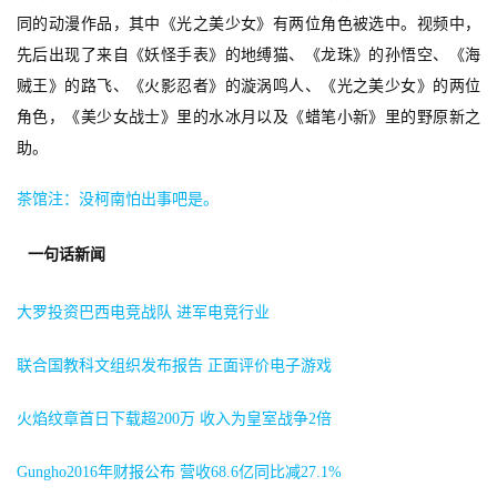
同的动漫作品，其中《光之美少女》有两位角色被选中。视频中，
先后出现了来自《妖怪手表》的地缚猫、《龙珠》的孙悟空、《海
7
贼王》的路飞、《火影忍者》的漩涡鸣人、《光之美少女》的两位
角色，《美少女战士》里的水冰月以及《蜡笔小新》里的野原新之
月
助。
3
茶馆注：没柯南怕出事吧是。
0
日
一句话新闻
游
大罗投资巴西电竞战队 进军电竞行业
茶
对
联合国教科文组织发布报告 正面评价电子游戏
接
火焰纹章首日下载超200万 收入为皇室战争2倍
会
Gungho2016年财报公布 营收68.6亿同比减27.1%
上