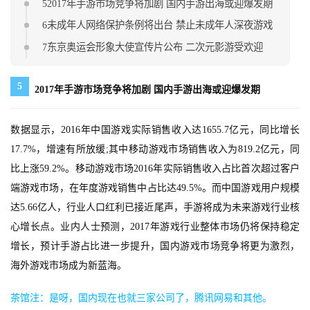
52017年手游市场竞争将加剧 国内手游出海或迎爆发期
游
茶
6未成年人网络保护条例将出台 禁止未成年人深夜游戏
原
7东京奥运会形象大使宣传片公布 二次元影游受欢迎
创
5
2017年手游市场竞争将加剧 国内手游出海或迎爆发期
游
戏
业
数据显示，2016年中国游戏实际销售收入达1655.7亿元，同比增长
界
17.7%，增速有所放缓;其中移动游戏市场销售收入为819.2亿元，同
比上涨59.2%。移动游戏市场2016年实际销售收入占比首次超过客户
手
端游戏市场，在年度游戏销售中占比达49.5%。而中国游戏用户规模
机
达5.66亿人，行业人口红利已接近尾声，手游将成为未来游戏行业核
游
心增长点。业内人士预测，2017年游戏行业整体市场仍将保持稳定
戏
增长，预计手游占比进一步提升，国内游戏市场竞争将更为激烈，
海外游戏市场成为新蓝海。
单
机
茶馆注：是呀，国内现在也就三家公司了，腾讯网易和其他。
游