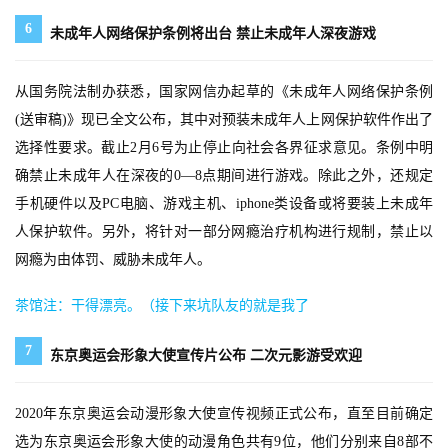
戏
6
未成年人网络保护条例将出台 禁止未成年人深夜游戏
休
闲
从国务院法制办获悉，国家网信办起草的《未成年人网络保护条例
游
(送审稿)》现已全文公布，其中对预装未成年人上网保护软件作出了
戏
选择性要求。截止2月6号为止停止向社会各界征求意见。条例中明
确禁止未成年人在深夜的0—8点期间进行游戏。除此之外，还规定
2
手机硬件以及PC电脑、游戏主机、iphone类设备或将要装上未成年
0
人保护软件。另外，将针对一部分网瘾治疗机构进行规制，禁止以
2
网瘾为由体罚、威胁未成年人。
5
第
茶馆注：干得漂亮。（接下来坑队友的就是我了
十
三
7
东京奥运会形象大使宣传片公布 二次元影游受欢迎
届
金
茶
2020年东京奥运会动漫形象大使宣传视频正式公布，直至目前确定
奖
选为东京奥运会形象大使的动漫角色共有9位，他们分别来自8部不