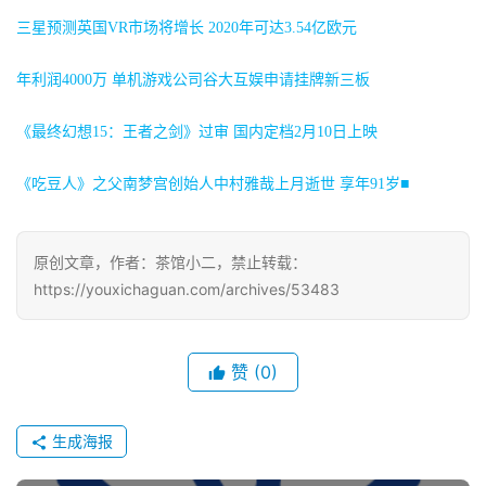
海
三星预测英国VR市场将增长 2020年可达3.54亿欧元
站
年利润4000万 单机游戏公司谷大互娱申请挂牌新三板
《最终幻想15：王者之剑》过审 国内定档2月10日上映
中
文
《吃豆人》之父南梦宫创始人中村雅哉上月逝世 享年91岁■
(
中
国
原创文章，作者：茶馆小二，禁止转载：
)
https://youxichaguan.com/archives/53483
赞
(0)
生成海报