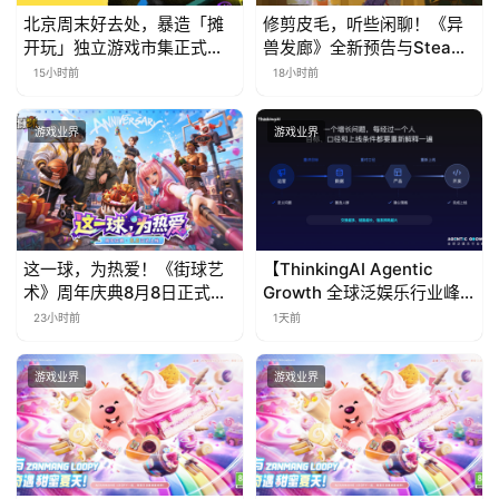
北京周末好去处，暴造「摊
修剪皮毛，听些闲聊！《异
开玩」独立游戏市集正式开
兽发廊》全新预告与Steam
票！
免费试玩公开
15小时前
18小时前
游戏业界
游戏业界
这一球，为热爱！《街球艺
【ThinkingAI Agentic
术》周年庆典8月8日正式上
Growth 全球泛娱乐行业峰
线，多重福利与全新内容同
会】Agent 时代，人到底负
23小时前
1天前
步开启
责什么
游戏业界
游戏业界