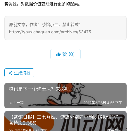
十
势资源，对数据价值变现进行更多的探索。
三
届
金
原创文章，作者：茶馆小二，禁止转载：
茶
https://youxichaguan.com/archives/53475
奖
赞
(0)
7
生成海报
月
3
腾讯是下一个迪士尼？未必吧
0
上一篇
2017年2月6日 4:55 下午
日
【茶馆日报】三七互娱、游族分别向心动网络投资1亿
游
各持股2.38%
茶
2017年2月6日 5:13 下午
下一篇