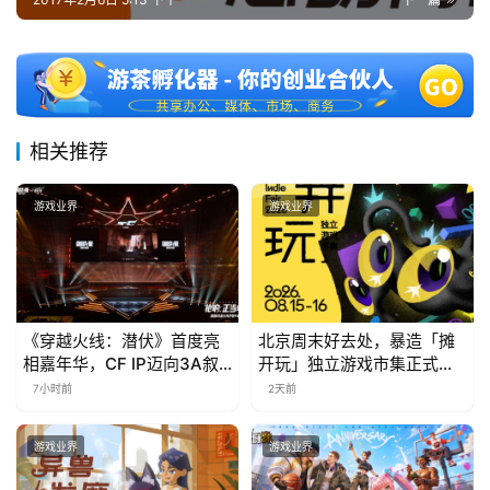
对
接
会
上
相关推荐
海
游戏业界
游戏业界
站
中
《穿越火线：潜伏》首度亮
北京周末好去处，暴造「摊
文
相嘉年华，CF IP迈向3A叙
开玩」独立游戏市集正式开
(
事新高度
票！
7小时前
2天前
中
国
)
游戏业界
游戏业界