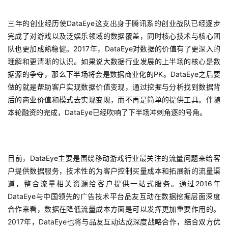
游
戏
三年的创业经历使DataEye这支出身于腾讯系的创业战队已经逐步
完成了对游戏以及泛娱乐领域的数据覆盖，同时核心技术与核心团
单
队也更加成熟稳健。2017年，DataEye对数据的价值有了更深入的
机
理解和更清晰的认识。如果说大数据行业发展的上半场的核心是数
游
据源的争夺，那么下半场将会是数据商业化的PK。DataEye之后要
戏
做的就是帮助客户实现数据价值变现，通过挖掘与分析找到数据背
后的商业价值和模式去实现变现，而不再是简单的提供工具。伴随
休
本轮融资的完成，DataEye已经吹响了下半场冲刺角逐的号角。
闲
游
戏
目前，DataEye主要是围绕移动游戏行业最关注的流量问题来给客
户提供数据服务，技术性的为客户控制买量成本和拓展新的流量渠
2
道，整合流量相关资源给客户提供一站式服务。通过2016年
0
DataEye与中国领先的广告技术平台品友互动在数据挖掘层面深度
2
合作来看，数据在降低流量成本方面是可以发挥更加重要作用的。
5
第
2017年，DataEye也将与品友互动达成深度战略合作，结合双方优