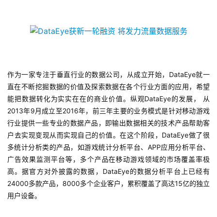
首
页
游
作为一家专注于垂直行业的数据公司，从成立开始，DataEye就一
茶
直在不断挖掘数据的价值及探索数据在各个行业方面的应用，希望
原
能把数据转化为实实在在的商业价值。纵观DataEye的发展， 从
创
2013年9月成立至2016年，前三年主要的业务模式是针对移动游戏
行业提供一些专业的数据产品，即输出数据相关的技术产品帮助客
户去实现变现从而实现自己的价值。在这个阶段，DataEye做了很
游
戏
多统计分析类的产品，如游戏统计分析平台、APP应用分析平台、
业
广告效果监测平台等，多个产品在移动游戏领域的市场覆盖率极
界
高。据官方对外披露的数据，DataEye的数据分析平台上已经有
24000多款产品，8000多个企业客户，累积覆盖了高达15亿的独立
用户设备。
手
机