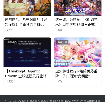
修剪皮毛，听些闲聊！《异
这一球，为热爱！《街球艺
兽发廊》全新预告与Steam
术》周年庆典8月8日正式上
免费试玩公开
线，多重福利与全新内容同
2天前
2天前
步开启
游戏业界
游戏业界
【ThinkingAI Agentic
虎牙游戏发行IP矩阵再落重
Growth 全球泛娱乐行业峰
磅一子！顶流“女明星”
会】Agent 时代，人到底负
ZANMANG LOOPY 正版3D
3天前
3天前
责什么
消除手游《消消奇遇》惊喜
曝光
Copyright © 2013 游戏茶馆 版权所有
蜀ICP备11004573号-7
增值电信业务