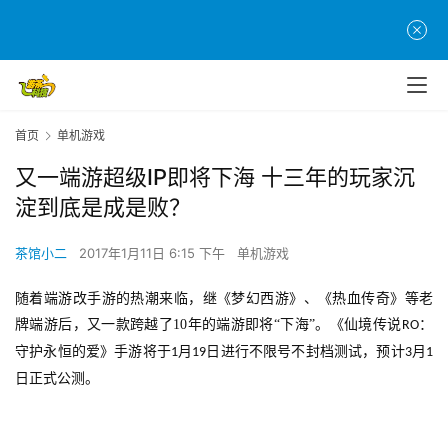
首页
单机游戏
又一端游超级IP即将下海 十三年的玩家沉
淀到底是成是败？
茶馆小二
2017年1月11日 6:15 下午
单机游戏
随着端游改手游的热潮来临，继《梦幻西游》、《热血传奇》等老
牌端游后，又一款跨越了
10
年的端游即将“下海”。《仙境传说
：
RO
守护永恒的爱》手游将于
月
日进行不限号不封档测试，预计
月
1
19
3
1
日正式公测。