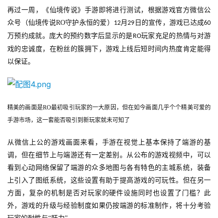
文
再过一周，《仙境传说》手游即将进行测试，根据游戏官方微信公
(
众号（仙境传说
RO
守护永恒的爱）
月
日的宣传，游戏已达成
12
29
60
中
万预约成就。庞大的预约数字后显示的是
玩家充足的热情与对游
RO
国
)
戏的忠诚度，在粉丝的簇拥下，游戏上线后短时间内热度肯定能得
以保证。
精美的画面是RO最初吸引玩家的一大原因，但在如今画面几乎个个精美可爱的
手游市场，这一套能否吸引到新玩家就未可知了
从微信上公的游戏画面来看，手游在视觉上基本保持了端游的基
调，但在细节上与端游还有一定差别。从公布的游戏视频中，可以
看到心动网络保留了端游的众多地图与各有特色的主城系统，装备
上引入了图纸系统，这些设置有助于提高游戏的可玩性。但在另一
方面，复杂的机制是否对玩家的硬件设施同时也设置了门槛？此
外，游戏的升级与经验制度如果仍按端游的标准制作，将十分考验