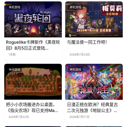
单机游戏
单机游戏
Roguelike卡牌新作《黑夜轮
与魔法使一同工作吧！
回》8月5日正式登陆
Steam，首发9折优惠开启
1天前
2026年7月23日
休闲游戏
单机游戏
把小小农场搬进办公桌面，
日漫正统在欧洲？经典复古
《指尖农场》现已支持Mac
二次元独游《地狱公主》现
系统！
已EA上线
2026年7月22日
2026年7月17日