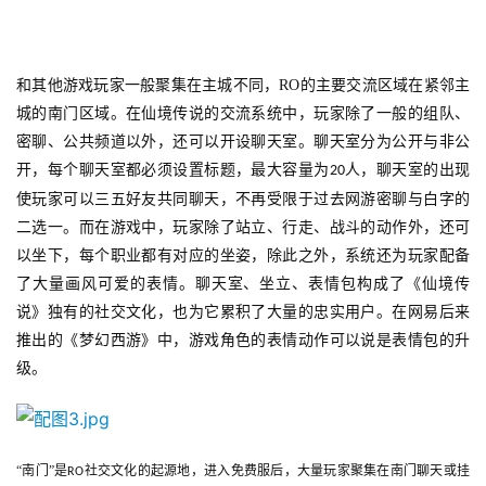
和其他游戏玩家一般聚集在主城不同，
RO
的主要交流区域在紧邻主
城的南门区域。在仙境传说的交流系统中，玩家除了一般的组队、
密聊、公共频道以外，还可以开设聊天室。聊天室分为公开与非公
开，每个聊天室都必须设置标题，最大容量为
人，聊天室的出现
20
使玩家可以三五好友共同聊天，不再受限于过去网游密聊与白字的
二选一。而在游戏中，玩家除了站立、行走、战斗的动作外，还可
首
以坐下，每个职业都有对应的坐姿，除此之外，系统还为玩家配备
页
了大量画风可爱的表情。聊天室、坐立、表情包构成了《仙境传
说》独有的社交文化，也为它累积了大量的忠实用户。在网易后来
游
推出的《梦幻西游》中，游戏角色的表情动作可以说是表情包的升
茶
级。
原
创
游
“南门”是
社交文化的起源地，进入免费服后，大量玩家聚集在南门聊天或挂
RO
戏