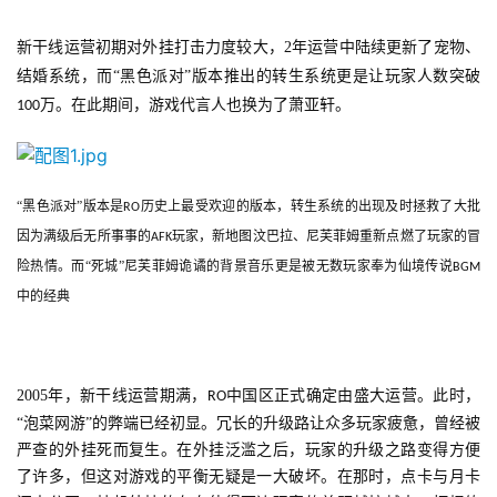
新干线运营初期对外挂打击力度较大，
2
年运营中陆续更新了宠物、
结婚系统，而“黑色派对”版本推出的转生系统更是让玩家人数突破
万。在此期间，游戏代言人也换为了萧亚轩。
100
“黑色派对”版本是
历史上最受欢迎的版本，转生系统的出现及时拯救了大批
RO
因为满级后无所事事的
玩家，新地图汶巴拉、尼芙菲姆重新点燃了玩家的冒
AFK
险热情。而“死城”尼芙菲姆诡谲的背景音乐更是被无数玩家奉为仙境传说
BGM
中的经典
2005年，新干线运营期满，
中国区正式确定由盛大运营。此时，
RO
“泡菜网游”的弊端已经初显。冗长的升级路让众多玩家疲惫，曾经被
严查的外挂死而复生。在外挂泛滥之后，玩家的升级之路变得方便
了许多，但这对游戏的平衡无疑是一大破坏。在那时，点卡与月卡