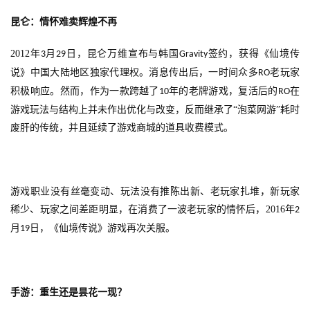
0
昆仑：情怀难卖辉煌不再
日
2012
年
月
日，昆仑万维宣布与韩国
签约，获得《仙境传
3
29
Gravity
游
说》中国大陆地区独家代理权。消息传出后，一时间众多
老玩家
RO
积极响应。然而，作为一款跨越了
年的老牌游戏，复活后的
在
茶
10
RO
游戏玩法与结构上并未作出优化与改变，反而继承了“泡菜网游”耗时
对
废肝的传统，并且延续了游戏商城的道具收费模式。
接
会
上
游戏职业没有丝毫变动、玩法没有推陈出新、老玩家扎堆，新玩家
稀少、玩家之间差距明显，在消费了一波老玩家的情怀后，
2016
年
2
海
月
日，《仙境传说》游戏再次关服。
19
站
手游：重生还是昙花一现？
中