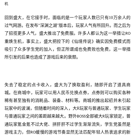
机
业
界
回到盛大，在它接手时，面临的是一个玩家人数已只有
10
万余人的
过气网游。在发布“深渊之湖”版本后，玩家人气有所回升。而之后为
手
了招揽更多人气，盛大推出了免费服。许多人都认为这一举措让
RO
机
重焕生机，事实上，盛大把控下的《仙境传说》确实因免费模式而
游
吸引了众多学生党的加入，但正所谓成也免费败也免费，这一举措
戏
所引发的后果也造成了游戏后来的衰颓。
单
机
游
失去了稳定的点卡收入，盛大为了换取盈利，随即开启了道具商
戏
城。在商城中，玩家可以用人民币兑换点券，点券则可以购买各种
稀有甚至独有的消耗品、装备、材料等。商城的推出起初并未引起
休
玩家中的波澜，但随着时间的深入，大
R
玩家与普通玩家、学生玩家
闲
与普通玩家之间的差距越来越大。野外
全部被大
玩家锁定，普
BOSS
R
游
通玩家氪金氪不过大佬、拼肝肝不过学生渐渐流失，学生党虽然是
戏
游戏主力，但
缓慢的游戏节奏显然无法匹配年轻人热衷追求的新
RO