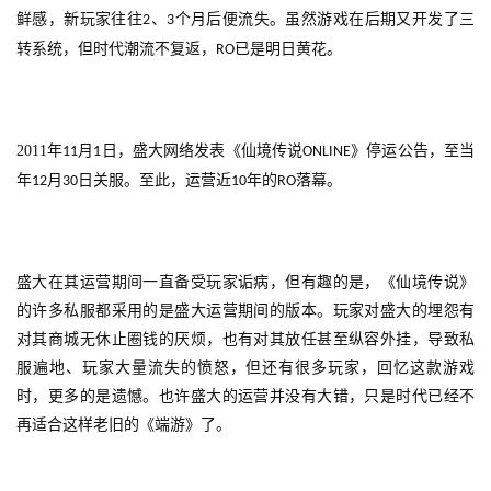
鲜感，新玩家往往
、
个月后便流失。虽然游戏在后期又开发了三
2
3
2
转系统，但时代潮流不复返，
已是明日黄花。
RO
0
2
5
第
2011
年
月
日，盛大网络发表《仙境传说
》停运公告，至当
11
1
ONLINE
十
年
月
日关服。至此，运营近
年的
落幕。
12
30
10
RO
三
届
金
茶
盛大在其运营期间一直备受玩家诟病，但有趣的是，《仙境传说》
奖
的许多私服都采用的是盛大运营期间的版本。玩家对盛大的埋怨有
对其商城无休止圈钱的厌烦，也有对其放任甚至纵容外挂，导致私
服遍地、玩家大量流失的愤怒，但还有很多玩家，回忆这款游戏
时，更多的是遗憾。也许盛大的运营并没有大错，只是时代已经不
7
再适合这样老旧的《端游》了。
月
3