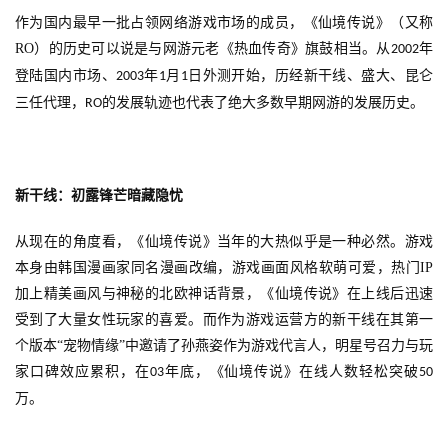
作为国内最早一批占领网络游戏市场的成员，《仙境传说》（又称
RO
）的历史可以说是与网游元老《热血传奇》旗鼓相当。从
年
2002
登陆国内市场、
年
月
日外测开始，历经新干线、盛大、昆仑
2003
1
1
三任代理，
的发展轨迹也代表了绝大多数早期网游的发展历史。
RO
新干线：初露锋芒暗藏隐忧
从现在的角度看，《仙境传说》当年的大热似乎是一种必然。游戏
本身由韩国漫画家同名漫画改编，游戏画面风格软萌可爱，热门
IP
加上精美画风与神秘的北欧神话背景，《仙境传说》在上线后迅速
受到了大量女性玩家的喜爱。而作为游戏运营方的新干线在其第一
个版本“宠物情缘”中邀请了孙燕姿作为游戏代言人，明星号召力与玩
家口碑效应累积，在
年底，《仙境传说》在线人数轻松突破
03
50
万。