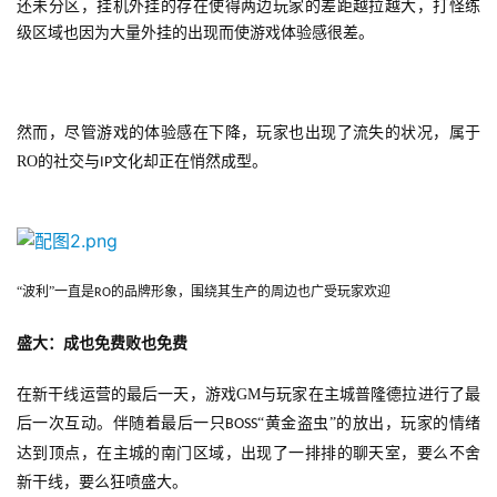
还未分区，挂机外挂的存在使得两边玩家的差距越拉越大，打怪练
级区域也因为大量外挂的出现而使游戏体验感很差。
然而，尽管游戏的体验感在下降，玩家也出现了流失的状况，属于
RO
的社交与
文化却正在悄然成型。
IP
“波利”一直是
的品牌形象，围绕其生产的周边也广受玩家欢迎
RO
盛大：成也免费败也免费
在新干线运营的最后一天，游戏
GM
与玩家在主城普隆德拉进行了最
后一次互动。伴随着最后一只
“黄金盗虫”的放出，玩家的情绪
BOSS
达到顶点，在主城的南门区域，出现了一排排的聊天室，要么不舍
新干线，要么狂喷盛大。