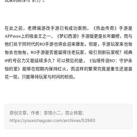
玩家的耐性与
“肝力”。
在此之前，老牌端游改手游已有成功案例，《热血传奇》手游是
APPstore
上的吸金王之一，《梦幻西游》手游版更是长年霸榜，而与
他们处于同时代的
手游也将会迎来爆发。但是，手游玩家来也匆
RO
匆去也匆匆，
手游是否能留得住老玩家、吸引到新玩家呢？经典
RO
的号召力又能延续多久？可以预见的是，《仙境传说
：守护永
IP
RO
恒的爱》能够在短期内保持红火，而这样的繁荣究竟是重生还是昙
花一现，只能等待玩家与时间的检验。
原创文章，作者：茶馆小二，禁止转载：
https://youxichaguan.com/archives/52960