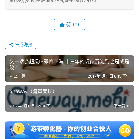
https://youxichaguan.com/archives/22079
单
机
赞
(0)
游
戏
生成海报
休
闲
又一端游超级IP即将下海 十三年的玩家沉淀到底是成是
游
败？
戏
上一篇
2017年1月11日 6:15 下午
2
oneway（流量变现）
0
2
2017年1月12日 12:14 下午
下一篇
5
第
十
三