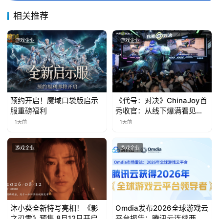
届
金
相关推荐
茶
奖
游戏企业
游戏企业
7
预约开启！魔域口袋版启示
《代号：对决》ChinaJoy首
月
服重磅福利
秀收官：从线下爆满看见玩
3
家的真实期待
1天前
1天前
0
游戏企业
游戏企业
日
游
茶
对
沐小葵全新特写亮相！《影
Omdia发布2026全球游戏云
之刃零》预售 8月12日开启
平台报告：腾讯云连续两年