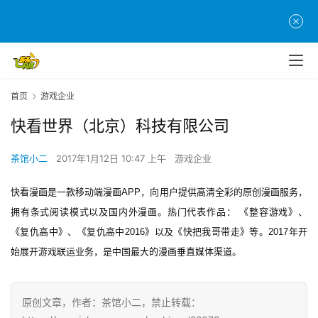
首
页
游
茶
首页
游戏企业
原
创
快看世界（北京）科技有限公司
茶馆小二
2017年1月12日 10:47 上午
游戏企业
游
戏
快看漫画
是一款移动端漫画APP，向用户提供高清全彩的原创漫画服务，
业
界
拥有条式阅读模式以及国内外漫画。热门代表作品： 《整容游戏》、
《复仇高中》、《复仇高中2016》以及《快把我哥带走》等。2017年开
手
始展开游戏联运业务，是中国最大的漫画垂直媒体渠道。
机
游
戏
原创文章，作者：茶馆小二，禁止转载：