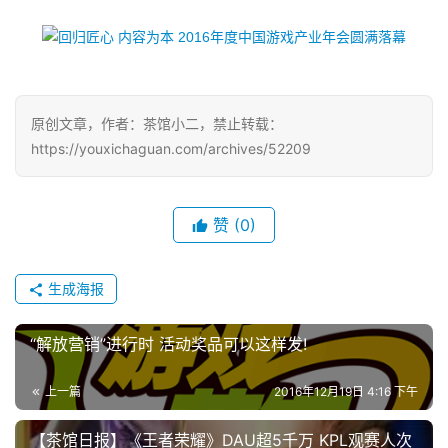
茶
对
接
会
原创文章，作者：茶馆小二，禁止转载：
https://youxichaguan.com/archives/52209
上
海
赞
(0)
站
生成海报
中
文
“解放营销”进行时 活动奖品可以这样发!
(
中
上一篇
2016年12月19日 4:16 下午
国
)
【茶馆日报】《王者荣耀》DAU超5千万 KPL观赛人次