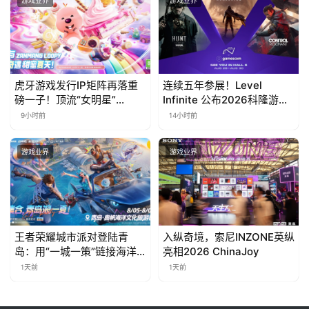
游戏业界
游戏业界
虎牙游戏发行IP矩阵再落重
连续五年参展！Level
磅一子！顶流“女明星”
Infinite 公布2026科隆游戏
ZANMANG LOOPY 正版3D
展产品阵容
9小时前
14小时前
消除手游《消消奇遇》惊喜
曝光
游戏业界
游戏业界
王者荣耀城市派对登陆青
入纵奇境，索尼INZONE英纵
岛：用“一城一策”链接海洋
亮相2026 ChinaJoy
场景，以双向奔赴带动夏日
1天前
1天前
文旅