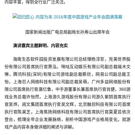
内容丰富，得到全行业广泛关注。
首
国家新闻出版广电总局副局长孙寿山出席年会
页
演讲嘉宾主题鲜明、内容充实
游
茶
海南生态软件园投资发展有限公司总经理杨淳至，完美世界股
原
份有限公司首席执行官萧泓，咪咕互动娱乐有限公司副总裁端木文
创
琳，腾讯科技(深圳)有限公司游戏副总裁蔡欣，网易公司副总裁王
怡，上海巨人网络科技有限公司副总裁吴萌，广州多益网络股份有
限公司首席执行官唐忆鲁，中手游董事长兼首席执行官肖健，360游
游
戏业务总裁许怡然，上海游久游戏股份有限公司游久紫钥首席执行
戏
官吴烨，阅文集团首席执行官吴文辉，北京触控科技有限公司首席
业
界
执行官陈昊芝，上海焦扬网络科技有限公司首席执行官莫夏芸依次
登台，梳理全年企业发展脉络，剖析中国游戏产业格局变化，就游
戏产品内容本身做详细的阐述与讲解。
手