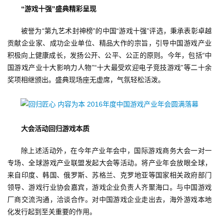
机
“游戏十强”盛典精彩呈现
游
戏
被誉为“第九艺术封神榜”的中国“游戏十强”评选，秉承表彰卓越
贡献企业家、成功企业单位、精品大作的宗旨，引导中国游戏产业
单
积极向上健康成长，发扬公开、公平、公正的原则。今年，包括“中
机
国游戏产业十大影响力人物”“十大最受欢迎电子竞技游戏”等二十余
游
奖项相继颁出。盛典现场座无虚席，气氛轻松活泼。
戏
休
闲
大会活动回归游戏本质
游
戏
除上述活动外，在今年产业年会中，国际游戏商务大会一对一
专场、全球游戏产业联盟发起大会等活动。将产业年会放眼全球，
来自印度、韩国、俄罗斯、苏格兰、克罗地亚等国家相关政府部门
2
0
领导、游戏行业协会嘉宾，游戏企业负责人齐聚海口。与中国游戏
2
厂商交流沟通，洽谈合作。对中国游戏企业走出去，海外游戏本地
5
化发行起到至关重要的作用。