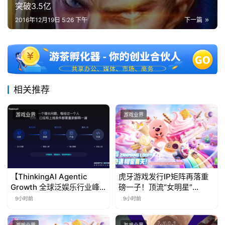
突破3.5亿
2016年12月19日 5:26 下午
下一篇
相关推荐
游戏业界
游戏业界
【ThinkingAI Agentic
虎牙游戏发行IP矩阵再落重
Growth 全球泛娱乐行业峰
磅一子！顶流“女明星”
会】Agent 时代，人到底负
ZANMANG LOOPY 正版3D
9小时前
9小时前
责什么
消除手游《消消奇遇》惊喜
曝光