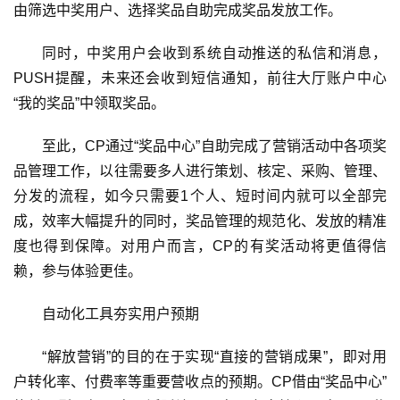
由筛选中奖用户、选择奖品自助完成奖品发放工作。
闲
游
同时，中奖用户会收到系统自动推送的私信和消息，
戏
PUSH提醒，未来还会收到短信通知，前往大厅账户中心
“我的奖品”中领取奖品。
2
0
至此，CP通过“奖品中心”自助完成了营销活动中各项奖
2
品管理工作，以往需要多人进行策划、核定、采购、管理、
5
第
分发的流程，如今只需要1个人、短时间内就可以全部完
十
成，效率大幅提升的同时，奖品管理的规范化、发放的精准
三
度也得到保障。对用户而言，CP的有奖活动将更值得信
届
赖，参与体验更佳。
金
茶
自动化工具夯实用户预期
奖
“解放营销”的目的在于实现“直接的营销成果”，即对用
户转化率、付费率等重要营收点的预期。CP借由“奖品中心”