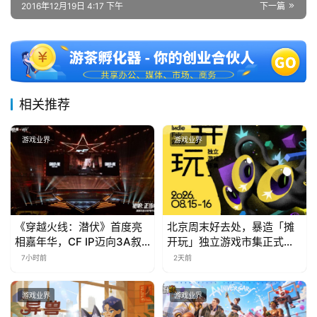
2016年12月19日 4:17 下午
下一篇
相关推荐
游戏业界
游戏业界
《穿越火线：潜伏》首度亮
北京周末好去处，暴造「摊
相嘉年华，CF IP迈向3A叙
开玩」独立游戏市集正式开
事新高度
票！
7小时前
2天前
游戏业界
游戏业界