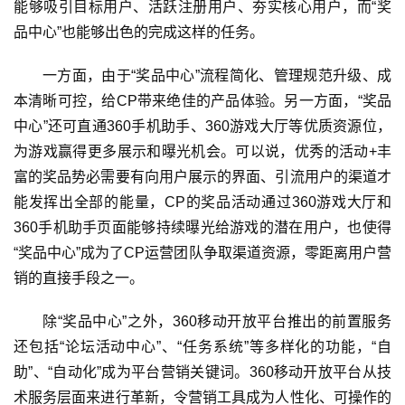
7
能够吸引目标用户、活跃注册用户、夯实核心用户，而“奖
品中心”也能够出色的完成这样的任务。
月
3
一方面，由于“奖品中心”流程简化、管理规范升级、成
本清晰可控，给CP带来绝佳的产品体验。另一方面，“奖品
0
中心”还可直通360手机助手、360游戏大厅等优质资源位，
日
为游戏赢得更多展示和曝光机会。可以说，优秀的活动+丰
游
富的奖品势必需要有向用户展示的界面、引流用户的渠道才
茶
能发挥出全部的能量，CP的奖品活动通过360游戏大厅和
360手机助手页面能够持续曝光给游戏的潜在用户，也使得
对
“奖品中心”成为了CP运营团队争取渠道资源，零距离用户营
接
销的直接手段之一。
会
除“奖品中心”之外，360移动开放平台推出的前置服务
上
还包括“论坛活动中心”、“任务系统”等多样化的功能，“自
海
助”、“自动化”成为平台营销关键词。360移动开放平台从技
站
术服务层面来进行革新，令营销工具成为人性化、可操作的