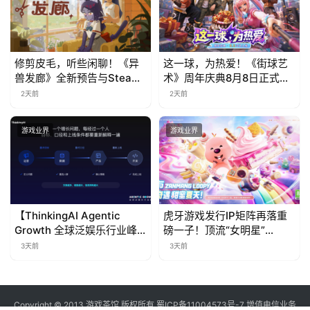
修剪皮毛，听些闲聊！《异
这一球，为热爱！《街球艺
兽发廊》全新预告与Steam
术》周年庆典8月8日正式上
免费试玩公开
线，多重福利与全新内容同
2天前
2天前
步开启
游戏业界
游戏业界
【ThinkingAI Agentic
虎牙游戏发行IP矩阵再落重
Growth 全球泛娱乐行业峰
磅一子！顶流“女明星”
会】Agent 时代，人到底负
ZANMANG LOOPY 正版3D
3天前
3天前
责什么
消除手游《消消奇遇》惊喜
曝光
Copyright © 2013 游戏茶馆 版权所有
蜀ICP备11004573号-7
增值电信业务