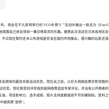
外宣布，将会在不久即将举行的“FGO冬祭り"”活动中推出一款名为《Fate/Gr
在活动场地周围自己亲自体验一番召唤英灵的乐趣。据悉此次活动在日本各地区
灵。不过现在暂时还未公布游戏是否会在国内市场推出，感兴趣的玩家还请
委会颁发的最佳非奥运动员奖，而在此之前，以巨大网络投票优势领跑的
奥运动员奖。劳伦斯奖的评奖规则是网络票选加专家评议，并没有公开两者的
标准，项目影响力、选手成绩、观众支持度都是绕不开的硬指标。意料之
中被高票“逆转”。