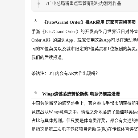
7广电总局将重点监管有影响力游戏作品
5
《Fate/Grand Order》推AR应用 玩家可召唤英灵
手游《Fate/Grand Order》的开发商型月世界近日对
Order AR》的周边App，玩家使用这款App可以
同的20位英灵以及城市限定的3位英灵和1位报酬的英
我们的后续报道。
茶馆注：3年内会有AR大作出现吗？
6
Wings遗憾落选劳伦斯奖 电竞仍前路漫漫
中国劳伦斯奖的颁奖盛典上，著名拳击手邹市明获得组
竞技战队Wings意料之中，情理之外地落选了最佳非
占比与具体规则。但只要是体育类评奖，都会有共通的
是指这是第二次电子竞技项目运动员(队)在传统体育评奖