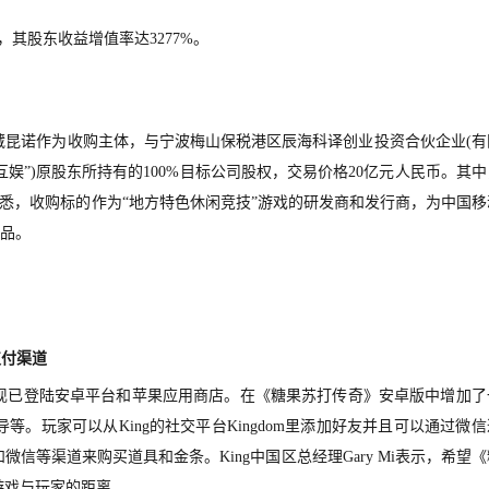
，其股东收益增值率达3277%。
西藏昆诺作为收购主体，与宁波梅山保税港区辰海科译创业投资合伙企业(有
娱”)原股东所持有的100%目标公司股权，交易价格20亿元人民币。其
。据悉，收购标的作为“地方特色休闲竞技”游戏的研发商和发行商，为中国移
产品。
支付渠道
版现已登陆安卓平台和苹果应用商店。在《糖果苏打传奇》安卓版中增加了
。玩家可以从King的社交平台Kingdom里添加好友并且可以通过微信
等渠道来购买道具和金条。King中国区总经理Gary Mi表示，希望
游戏与玩家的距离。