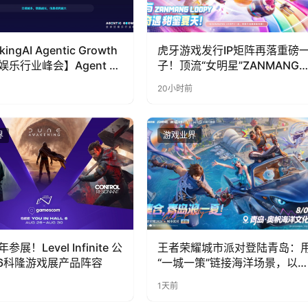
kingAI Agentic Growth
虎牙游戏发行IP矩阵再落重磅
娱乐行业峰会】Agent 时
子！顶流“女明星”ZANMANG
到底负责什么
LOOPY 正版3D消除手游《消
20小时前
奇遇》惊喜曝光
界
游戏业界
展！Level Infinite 公
王者荣耀城市派对登陆青岛：
26科隆游戏展产品阵容
“一城一策”链接海洋场景，以
向奔赴带动夏日文旅
1天前