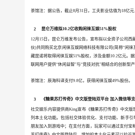
茶馆注：据公告，截止8月31日，工夫影业估值为18亿元
昆仑万维拟10.2亿收购闲徕互娱51%股权
2
12月15日，昆仑万维发布公告，宣布拟以全资子公司
伙)共同购买北京闲徕互娱网络科技有限公司(简称“闲徕互
藏昆诺将取得闲徕互娱51%股权，涉及金额10.2亿元
联网用户提供“休闲益智”与“竞技对抗”相结合的创新型
茶馆注：辰海科译支付9.8亿，获得闲徕互娱49%股份。
《糖果苏打传奇》中文版登陆双平台 加入微信等
3
社交娱乐内容提供商King宣布《糖果苏打传奇》中文
列本土化功能。包括社交体验优化、支付功能、新手引导等
朋友加入到游戏中；在支付方面，玩家可以通过支付宝和微信
苏打传奇》中文版登陆后，增加的本土化元素可以拉近