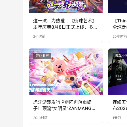
这一球，为热爱！《街球艺术》
【Thin
周年庆典8月8日正式上线，多重
全球泛
福利与全新内容同步开启
代，人
2小时前
20小时前
游戏业界
游戏业
虎牙游戏发行IP矩阵再落重磅一
连续五年参
子！顶流“女明星”ZANMANG
布20
LOOPY 正版3D消除手游《消消
20小时前
1天前
奇遇》惊喜曝光