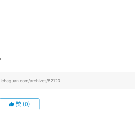
■
uan.com/archives/52120
赞
(0)