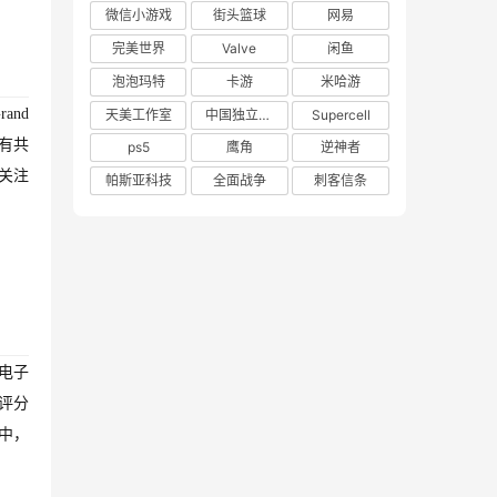
微信小游戏
街头篮球
网易
完美世界
Valve
闲鱼
泡泡玛特
卡游
米哈游
and
天美工作室
中国独立游戏联盟
Supercell
会有共
ps5
鹰角
逆神者
关注
帕斯亚科技
全面战争
刺客信条
电子
评分
中，