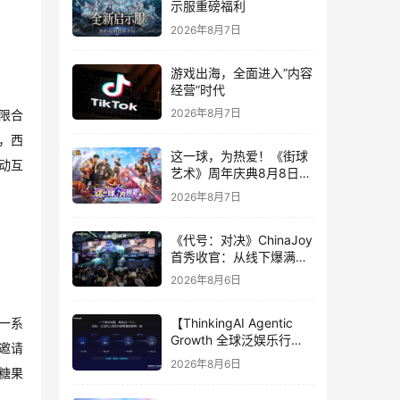
示服重磅福利
2026年8月7日
游戏出海，全面进入“内容
经营”时代
2026年8月7日
限合
中，西
这一球，为热爱！《街球
动互
艺术》周年庆典8月8日正
式上线，多重福利与全新
2026年8月7日
内容同步开启
《代号：对决》ChinaJoy
首秀收官：从线下爆满看
见玩家的真实期待
2026年8月6日
【ThinkingAI Agentic
一系
Growth 全球泛娱乐行业
邀请
峰会】Agent 时代，人到
2026年8月6日
底负责什么
《糖果