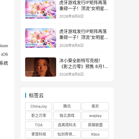
虎牙游戏发行IP矩阵再落
重磅一子！顶流“女明星”
ZANMANG LOOPY 正版
2026年8月6日
3D消除手游《消消奇遇》
惊喜曝光
虎牙游戏发行IP矩阵再落
重磅一子！顶流“女明星”
ZANMANG LOOPY 正版
2026年8月6日
ore
3D消除手游《消消奇遇》
iOS
惊喜曝光
沐小葵全新特写亮相！
上系统
《影之刃零》预售 8月12
日开启
2026年8月6日
标签云
ChinaJoy
腾讯
索尼
影之刃零
独立游戏
weplay
TGA
逃离塔科夫
英雄联盟
掌慧科技
仙剑奇侠传四
Xbox