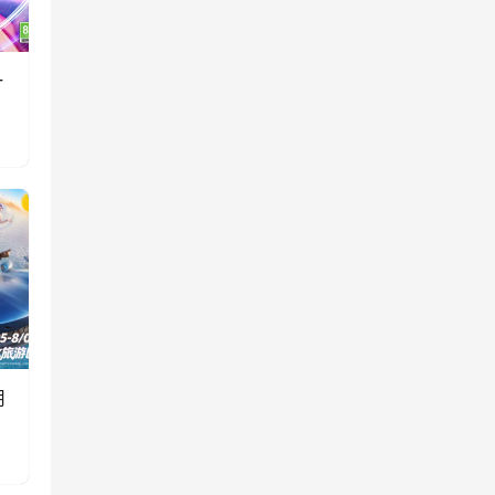
一
消
用
双