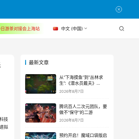
30日游茶对接会上海站
中文 (中国)
最新文章
影
从“下海摸鱼”到“丛林求
生”:《潜水员戴夫》
DLC《丛林》移动端定档
2026年8月7日
8月14日
腾讯百人二次元团队，要
做不“保守”的二游
袋科技
2026年8月7日
道拟
预约开启！魔域口袋版启