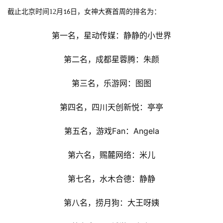
业
截止北京时间12月
日，女神大赛首周的排名为：
16
界
第一名，星动传媒：静静的小世界
手
第二名，成都星蓉腾：朱颜
机
游
第三名，乐游网：图图
戏
第四名，四川天创新悦：亭亭
单
机
第五名，游戏Fan：Angela
游
戏
第六名，赐麓网络：米儿
休
第七名，水木合德：静静
闲
游
第八名，捞月狗：大王呀姨
戏