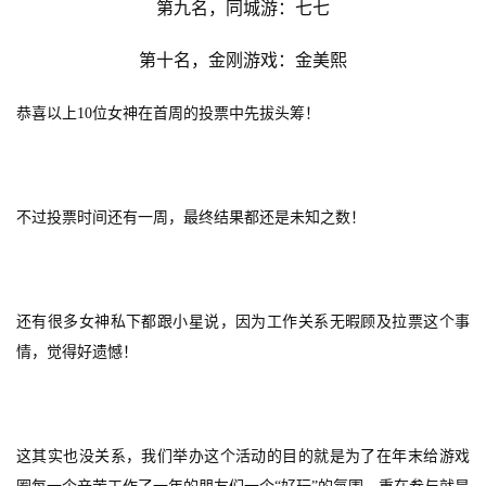
第九名，同城游：七七
2
0
第十名，金刚游戏：金美熙
2
5
恭喜以上10位女神在首周的投票中先拔头筹！
第
十
三
届
不过投票时间还有一周，最终结果都还是未知之数！
金
茶
奖
还有很多女神私下都跟小星说，因为工作关系无暇顾及拉票这个事
情，觉得好遗憾！
7
月
这其实也没关系，我们举办这个活动的目的就是为了在年末给游戏
3