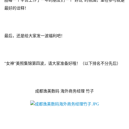
圈每一个辛苦工作了一年的朋友们一个“好玩”的氛围，重在参与就是
0
最好的诠释！
日
游
最后，还是给大家发一波福利吧！
茶
对
接
“女神”美照集锦第四波，请大家准备好哦！（以下排名不分先后）
会
上
海
成都逸美数码 海外商务经理 竹子
站
中