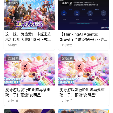
游戏业界
游戏业界
这一球，为热爱！《街球艺
【ThinkingAI Agentic
术》周年庆典8月8日正式上
Growth 全球泛娱乐行业峰
线，多重福利与全新内容同
会】Agent 时代，人到底负
3小时前
21小时前
步开启
责什么
游戏业界
游戏业界
虎牙游戏发行IP矩阵再落重
虎牙游戏发行IP矩阵再落重
磅一子！顶流“女明星”
磅一子！顶流“女明星”
ZANMANG LOOPY 正版3D
ZANMANG LOOPY 正版3D
21小时前
21小时前
消除手游《消消奇遇》惊喜
消除手游《消消奇遇》惊喜
曝光
曝光