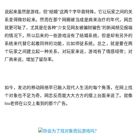
手
说起来虽然是游戏，但“结婚”这两个字毕竟特殊，它让玩家之间的关
机
系变得微妙起来。然而在那个网瘾被当成是病来治疗的年代，网恋
游
就更可耻了，尤其是在各种“少女见网友被骗财骗色”的新闻频见报端
戏
的情况下。所以后来的一些游戏没有了结婚系统，但是却有另外的
系统来代替它起着同样的功能，比如师徒系统。总之，就是要在两
单
个玩家之间建立起一种关系，对玩家来说，游戏有了情感纽带；对
机
厂商来说，增加了留存率。
游
戏
休
如今，发达的移动网络早已融入现代人生活的每个角落，在网上找
闲
个对象也不足为奇，网恋反而能大大方方的摆上台面来说了。就像
游
biu老师在公交上看到的那个广告。
戏
2
0