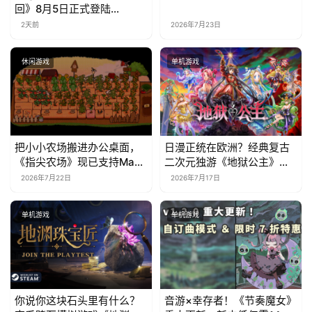
回》8月5日正式登陆
Steam，首发9折优惠开启
2天前
2026年7月23日
休闲游戏
单机游戏
把小小农场搬进办公桌面，
日漫正统在欧洲？经典复古
《指尖农场》现已支持Mac
二次元独游《地狱公主》现
系统！
已EA上线
2026年7月22日
2026年7月17日
单机游戏
单机游戏
你说你这块石头里有什么？
音游×幸存者！《节奏魔女》