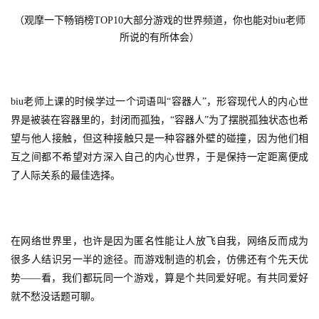
2
5
（观摩一下畅销榜TOP10大部分游戏的世界频道，你也能对biu老师
第
所说的有所体会）
十
三
届
biu老师上课的时候学过一个词语叫“容器人”，形容现代人的内心世
金
界是被装在容器里的，封闭而孤独，“容器人”为了摆脱孤独状态也希
茶
奖
望与他人接触，但这种接触只是一种容器外壁的碰撞，因为他们相
互之间都不希望对方深入自己的内心世界，于是保持一定距离便成
了人际关系的最佳选择。
7
月
在网络世界里，也许是因为匿名性能让人放飞自我，网络反而成为
3
很多人结识另一半的途径。而游戏制造的机会，仿佛还有个先天优
势——看，我们都玩同一个游戏，算是个共同爱好呢。有共同爱好
0
就不愁没话题可聊。
日