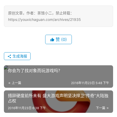
游
戏
原创文章，作者：茶馆小二，禁止转载：
https://youxichaguan.com/archives/21935
2
0
2
赞
(0)
5
第
生成海报
十
三
届
你会为了找对象而玩游戏吗？
金
茶
上一篇
2016年11月23日 5:48 下午
奖
措辞硬度前所未有 盛大游戏声明坚决捍卫“传奇”大陆独
占权
2016年11月23日 6:38 下午
下一篇
7