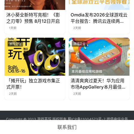
中
沐小葵全新特写亮相！《影
Omdia发布2026全球游戏云
之刃零》预售 8月12日开启
平台报告：腾讯云连续两年
文
入选“领导者”象限
(
1天前
2天前
中
国
游戏企业
游戏企业
)
「摊开玩」独立游戏市集正
清清爽爽过夏天！华为应用
式开票！
市场AppGallery本月最佳上
新，款款提升幸福感
2天前
2天前
Copyright © 2013 游戏茶馆 版权所有
蜀ICP备11004573号-7
增值电信业务
经营许可证 川B2-20170060号
联系我们