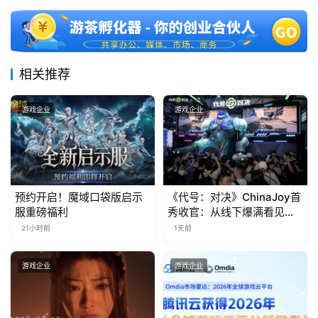
月
3
0
相关推荐
日
游戏企业
游戏企业
游
茶
对
接
预约开启！魔域口袋版启示
《代号：对决》ChinaJoy首
服重磅福利
秀收官：从线下爆满看见玩
会
家的真实期待
21小时前
1天前
上
游戏企业
游戏企业
海
站