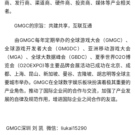
商、发行商、渠道商、硬件商、投资商、媒体等产业相关
者。
游
戏
　　GMGC的宗旨：共建共享，互联互通
业
界
　　由GMGC每年定期举办的全球游戏大会（GMGC）、
全球游戏开发者大会（GMGDC）、亚洲移动游戏大会
手
（MGA）、全球大数据峰会（GBDC）、夏季世界O2O博
机
游
览会（O2OEXPO)等主要品牌会展活动已成功在北京、成
戏
都、上海、昆山、新加坡、曼谷、吉隆坡、胡志明等全球主
要城市举办。GMGC在全球数字娱乐板块扮演着极其重要的
单
产业角色，推动了国际企业间的合作与交流，加强了产业发
机
展的自律及规范作用，增进国际企业之间合作的友谊。
游
戏
休
 GMGC深圳 刘 凯  微信：liukai15290
闲