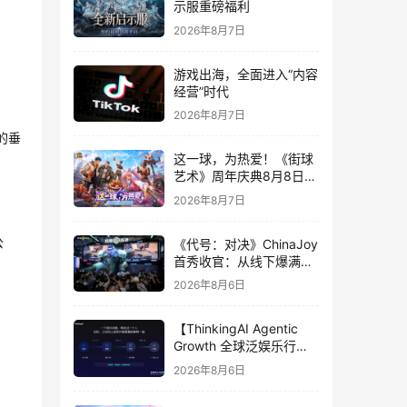
示服重磅福利
2026年8月7日
游戏出海，全面进入“内容
经营”时代
2026年8月7日
的垂
这一球，为热爱！《街球
艺术》周年庆典8月8日正
式上线，多重福利与全新
2026年8月7日
内容同步开启
公
《代号：对决》ChinaJoy
首秀收官：从线下爆满看
见玩家的真实期待
2026年8月6日
【ThinkingAI Agentic
Growth 全球泛娱乐行业
峰会】Agent 时代，人到
2026年8月6日
底负责什么