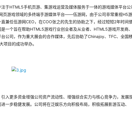
注于HTML5手机页游、集游戏运营及媒体服务于一体的游戏媒体平台公
机网页游戏领域的多终端手游媒体平台——伍游网，由于公司非常重视H5
直兼任伍游网CEO，在COO张之的先生的协助之下，经过短短2年时间
一个旨在帮助HTML5游戏行业创业者及从业者、HTML5游戏开发商
公司，作为重大展会的合作媒体，先后协助了Chinajoy、TFC、全国
重大项目的成功举办。
，引入更多资金增强公司资产流动性、增强综合实力与核心竞争力，发展
司进一步稳健发展。公司将在泛娱乐方向积极布局，积极拓展影游互动、