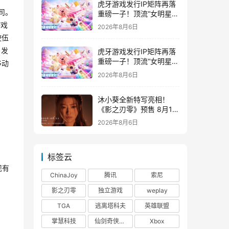
虎牙游戏发行IP矩阵再落
司。
重磅一子！顶流“女明星”
ZANMANG LOOPY 正版
游戏
2026年8月6日
3D消除手游《消消奇遇》
使伍
惊喜曝光
、发
虎牙游戏发行IP矩阵再落
重磅一子！顶流“女明星”
移动
ZANMANG LOOPY 正版
2026年8月6日
3D消除手游《消消奇遇》
惊喜曝光
沐小葵全新特写亮相！
《影之刃零》预售 8月12
日开启
2026年8月6日
标签云
现有
ChinaJoy
腾讯
索尼
影之刃零
独立游戏
weplay
TGA
逃离塔科夫
英雄联盟
掌慧科技
仙剑奇侠传四
Xbox