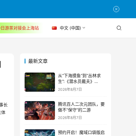
30日游茶对接会上海站
中文 (中国)
最新文章
创
从“下海摸鱼”到“丛林求
生”:《潜水员戴夫》
DLC《丛林》移动端定档
2026年8月7日
8月14日
腾讯百人二次元团队，要
事长
做不“保守”的二游
主体
2026年8月7日
预约开启！魔域口袋版启