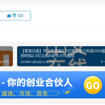
赞
(0)
【茶馆日报】中文在线拟2.5亿增资晨之科获20%
同时拟2.5亿认购A站13.51%股权
:24 下午
2016年11月22日 5:35 下午
下