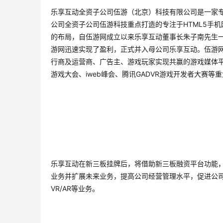
乐享互动全资子公司伍游（北京）科技有限公司是一家专
公司全资子公司伍游科技重点打造的专注于HTML5手
的布局，自伍游网成立以来乐享互动董事长朱子南先生一
游网迅速实现了盈利，正式并入母公司乐享互动。伍游网是
行商及运营商、广告主、游戏玩家实现共赢的游戏媒体平台
游戏大会、iweb峰会、腾讯GADVR游戏开发者大赛等
乐享互动在新三
板挂牌后，将借助新三板融资平台功能
业务并扩展未来业务，提高公司经营管理水平，促进公
VR/AR等业务。