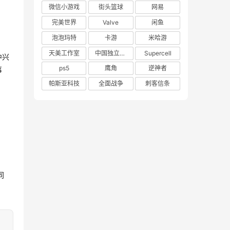
微信小游戏
街头篮球
网易
完美世界
Valve
闲鱼
泡泡玛特
卡游
米哈游
天美工作室
中国独立游戏联盟
Supercell
中兴
ps5
鹰角
逆神者
事
帕斯亚科技
全面战争
刺客信条
同