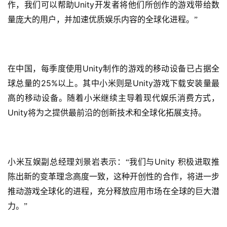
Unity
作，我们可以帮助
开发者将他们所创作的游戏带给数
量庞大的用户，并加速优质娱乐内容的全球化进程。”
Unity
在中国，每季度使用
制作的游戏的移动设备已占据全
25%
Unity
首
球总量的
以上。其中小米则是
游戏下载安装量最
页
高的移动设备。随着小米继续主导着现代娱乐消费方式，
Unity
将为之提供最前沿的创新技术和全球化拓展支持。
游
茶
原
创
Unity 
小米互娱副总经理刘景岩表示：“我们与
积极进取推
陈出新的变革理念高度一致，这种开创性的合作，将进一步
游
推动游戏全球化的进程，充分释放应用市场在全球的巨大潜
戏
力。”
业
界