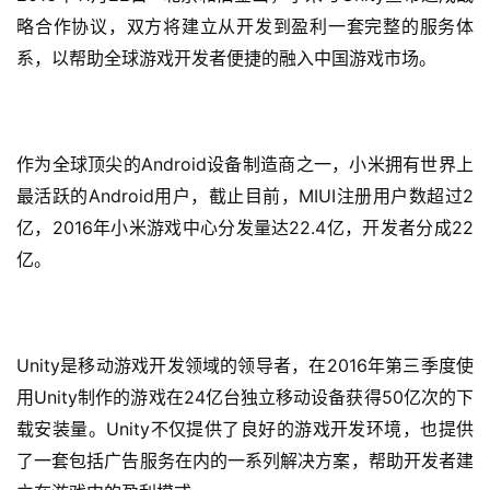
略合作协议，双方将建立从开发到盈利一套完整的服务体
系，以帮助全球游戏开发者便捷的融入中国游戏市场。
Android
作为全球顶尖的
设备制造商之一，小米拥有世界上
Android
MIUI
2
最活跃的
用户，截止目前，
注册用户数超过
2016
22.4
22
亿，
年小米游戏中心分发量达
亿，开发者分成
亿。
Unity
2016
是移动游戏开发领域的领导者，在
年第三季度使
Unity
24
50
用
制作的游戏在
亿台独立移动设备获得
亿次的下
Unity
载安装量。
不仅提供了良好的游戏开发环境，也提供
了一套包括广告服务在内的一系列解决方案，帮助开发者建