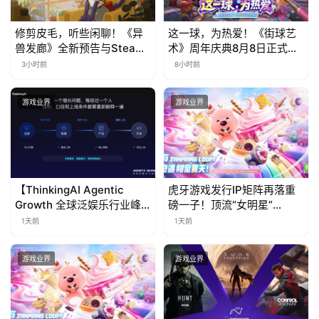
修剪皮毛，听些闲聊！《异
这一球，为热爱！《街球艺
兽发廊》全新预告与Steam
术》周年庆典8月8日正式上
免费试玩公开
线，多重福利与全新内容同
3小时前
8小时前
步开启
游戏业界
游戏业界
【ThinkingAI Agentic
虎牙游戏发行IP矩阵再落重
Growth 全球泛娱乐行业峰
磅一子！顶流“女明星”
会】Agent 时代，人到底负
ZANMANG LOOPY 正版3D
1天前
1天前
责什么
消除手游《消消奇遇》惊喜
曝光
游戏业界
游戏业界