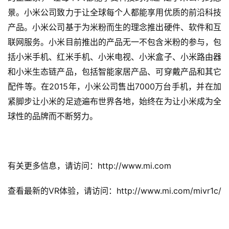
0
景。小米公司致力于让全球每个人都能享用优质的前沿科技
2
产品。小米公司基于为米粉而生的理念推出硬件、软件和互
5
第
联网服务。小米目前推出的产品无一不包含米粉的参与，包
十
括小米手机、红米手机、小米电视、小米盒子、小米路由器
三
和小米生态链产品，包括智能家居产品、可穿戴产品和其它
届
2015
7000
配件等。在
年，小米公司售出
万台手机，并在加
金
茶
紧脚步让小米的足迹遍布世界各地，始终在为让小米成为全
奖
球性的品牌而不断努力。
7
http://www.mi.com
有关更多信息，请访问：
月
VR
http://www.mi.com/mivr1c/
查看最新的
体验，请访问：
3
0