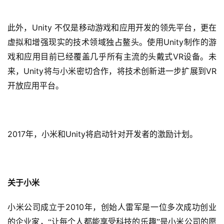
手
Unity 
此外，
不仅是移动游戏和应用开发的领先平台，更在
机
领域独占鳌头
Unity
虚拟和增强现实的技术
。使用
制作的游
游
VR
戏和应用目前已经覆盖几乎所有主流的头戴式
设备。未
戏
Unity
VR
来，
将与小米密切合作，将技术创新进一步扩展到
开放应用平台。
单
机
游
戏
2017
Unity
年，小米和
将启动针对开发者的激励计划。
休
闲
游
关于小米
戏
2010
小米公司成立于
年，创始人雷军是一位多次成功创业
2
的企业家，“让每个人都能享受科技的乐趣”是小米公司的愿