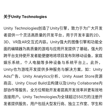
日
游
Unity Technologies
关于
茶
Unity Technologies
Unity
对
创造了
引擎，致力于为广大开发
2D
者提供一个灵活高质量的开发平台，用于开发丰富的
、
接
3D
VR
AR
Unity
、
及
交互式内容。
强大的图像引擎和功能全
会
面的编辑器为高质量的游戏与应用开发提供了基础，强大的
上
跨平台支持使开发者能便捷地将项目发布到移动设备，家庭
海
娱乐系统，个人电脑等多种设备与系统平台上。此外，
Unity
Unity 
也为游戏开发提供多种服务与解决方案，如：
站
Ads
Unity Analytics
Unity Asset Store
广告、
分析、
资源
Unity Cloud Build
Unity Collaborate
商店、
云构建以及
内
中
部协作等服务，全方位帮助开发者提高开发效率并更有效地
文
Unity Technologies
550
连接用户。
为全球超过
万的注册开
(
发者提供服务，用户包括大型发行商、独立工作室、学生和