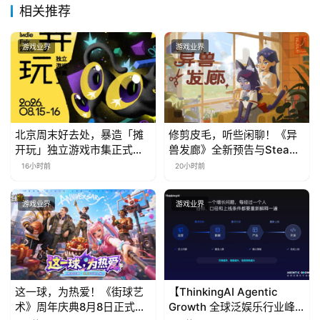
中
相关推荐
文
(
游戏业界
游戏业界
中
国
)
北京周末好去处，暴造「摊
修剪皮毛，听些闲聊！《异
开玩」独立游戏市集正式开
兽发廊》全新预告与Steam
票！
免费试玩公开
16小时前
20小时前
游戏业界
游戏业界
这一球，为热爱！《街球艺
【ThinkingAI Agentic
术》周年庆典8月8日正式上
Growth 全球泛娱乐行业峰