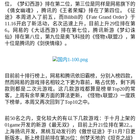
位，《梦幻西游》排在第二位，第三位是同样是网易旗下的
《倩女幽魂》，腾讯的《王者荣耀》排在了第四位。《征
途》本周进入了前五，而
Bilibili的《Fate Grand Order》于
11.16开启了新活动，名次迅速上升，目前上升29位排在第
6。网易的《大话西游》排在第七位，腾讯新游《梦幻诛
仙》排在第八位，第九位是奥飞科技的《怪物x联盟2》，第
十位是腾讯的《剑侠情缘》。
首
目前前十排行榜上，网易和腾讯依旧霸榜，分别入榜四款，
页
然而网易的游戏排名相较之下更为靠前，略占优势，剩下两
款则都是二次元游戏。这几款游戏都算是榜单
Top20的常
客，上周有余苹果方面的算法更新，《怪物x联盟2》一度跌
游
下榜单，本周又再次回到了Top10之中。
茶
原
前
50
名之内，变化较大的有以下几款游戏：
于十月上架的
创
01game开发的
新游《最无双》，目前上升
21位排在第22,。
上海扬讯开发，黑桃互动发行的《傲世征途》于11月7日更
游
新版本，新上榜目前排在第26位：
创梦天地
的《坦克之战》