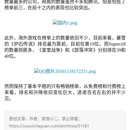
戏
数量最多的公司，网易的数量虽然不多如腾讯，但是包揽了
榜单前三，在前十之内的表现也比较突出。
2
0
2
5
此外，海外游戏在榜单上的数量依旧不少，目前来看，暴雪
第
的《炉石传说》排名最为靠前，目前在第
19位，而Supercell
的数量则居多，《皇室战争》和《部落冲突》分别排在39和
十
40位。
三
届
金
茶
奖
然而保持了基本平稳的只有畅销榜单，从免费榜和付费榜上
来看，排名和升降依旧变化巨大，进退百名左右的并不少
见。
7
原创文章，作者：茶馆小二，禁止转载：
月
https://youxichaguan.com/archives/51181