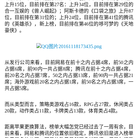
上升
15位，目前排在第27名：上升34位，目前排在第29位的
戏
合一互娱的《兽人崛起》；
阿斯卡德
的
《口袋之旅》上升
87
业
位，目前排在第31位的；上升24位，目前排在第41位的腾讯
界
的《英雄杀》，新上榜，目前排在第46位的哆可梦的
《
天地
豪侠
》。
手
机
游
戏
从发行公司来看，目前网易在前十之内占据
4席，前50之内
占据
6
席，前
90内一共占据
8
席；腾讯在前十之内占据
4
席，
前
20名之内占据
7
席
，
50之内占据
13
席，前
90内一共占据
21
单
席；海外游戏前
20名之内占据
1
席，前
5
0名之内占据
3
席
，
一
机
共占据
5
席。
游
戏
而从类型而言，策略类游戏占
16
款，
RPG占2
7
款，休闲类占
20
款，动作类占
1
1
款，卡牌类占
1
3
款，体育类占
4
款。
休
闲
距离苹果更换算法，榜单大幅怎党已经过去了一周有余，目
游
前来看，网易和腾讯的位置依旧稳定，腾讯依旧是进入榜单