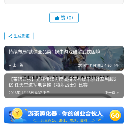
3
0
赞
(0)
日
游
生成海报
茶
持续布局“武侠全品类” 蜗牛游戏破解武侠困境
对
接
上一篇
2016年11月18日 4:20 下午
会
【茶馆日报】光线传媒再度减持天神娱乐累计获利超2
亿 任天堂进军电竞推《喷射战士》比赛
上
2016年11月18日 6:37 下午
下一篇
海
站