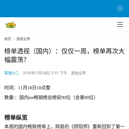
首页
游戏业界
榜单透视（国内）：仅仅一周，榜单再次大
幅震荡？
茶馆小二
2016年11月18日 5:51 下午
游戏业界
时间：
11
月
18
日
10点整
数量
:：国内ios畅销榜总榜前90位（含第90位）
榜单
纵览
本周的国内畅销榜单上，
网易的《阴阳师》重新回到了第一