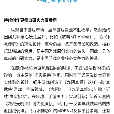
届
金
茶
持续创作更需自研实力做后盾
奖
纵观当下游戏市场，虽然游戏数量不胜枚举，然而始终
围绕几种核心玩法展开，比如《我叫MT online》、《小冰
冰传奇》的玩法设计，至今仍被一些产品借鉴和改造。核心
7
玩法稀缺的背后，是中国游戏原创实力的缺失。因此，具备
月
卓越的自研实力，是中国游戏企业核心竞争力的关键。
3
在魔幻MMO端游风靡国内的时期，不受“战法牧”体系的
0
影响，自主原创“虚实招架”体系，同时基于还原武侠世界真
日
实体验的设计，蜗牛游戏创造了《九阴真经》这样一款“真
武侠”游戏。手游领域，《九阴》、《九阴真经3D》除了延
游
续“虚实招架”，在轻功、手游画面上实现创新；新近公测的
茶
《决战光明顶》则为更直接，采用了一反飘逸武侠风格的热
对
血团战玩法；《九阳神功》的MOBA以及多平台策略，还有