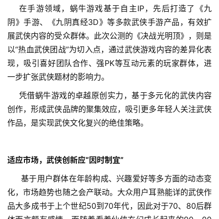
在手游领域，蜗牛游戏基于自主IP，先后打造了《九
首
阴》手游、《九阴真经3D》等多款武侠手游产品，有效扩
页
展武侠内容的受众群体。此次公测的《决战光明顶》，则是
以“热血武侠团战”为切入点，通过武侠游戏内容的差异化表
游
现，吸引喜好团队合作、强PK等互动元素的玩家群体，进
茶
原
一步扩张武侠题材的影响力。
创
凭借蜗牛游戏的卓越原创实力，基于多元化的武侠内容
创作，形成武侠品牌的聚集效应，吸引更多年轻人关注武侠
游
作品，是实现武侠文化复兴的绝佳策略。
戏
业
界
适应市场，武侠创新应“因时制宜”
手
基于用户群体在年龄构成、兴趣爱好等多方面的动态变
机
化，市场趋势也随之会产联动。大众用户耳熟能详的武侠作
游
品大多成书于上个世纪50到70年代，因此对于70、80后群
戏