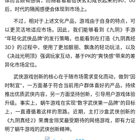
体而言颇有感情，而随着看着仙侠玄幻成长起来的90、00
后，时代的隔阂感便会体现到市场上。
单
机
不过，相对于上述文化产品，游戏由于自身的特点，可
游
以更灵活地适应市场。因此，我们能够看到《九阴》手游
戏
“年轻化武侠品牌”的发行策略，也能看到在打造《九阴真经
3D》的过程中，使用了更加靓丽、飘逸的轻功玩法，以及
休
《决战光明顶》强调玩家互动，基于PK的“爽快感”带来的差
闲
异化市场定位。
游
戏
武侠游戏创新的核心在于随市场需求变化而动，做到“因
时制宜”，一方面基于符合当前用户群体喜好的产品，持续
2
推出优质武侠内容，另一方面坚持创新，引导用户游戏体验
0
升级。事实上，蜗牛游戏在实现“数字武侠第一品牌”的目标
2
上，一直遵循着这样的思路。近期，主打沙盒武侠创新的
5
《九阴真经2》荣膺金翎奖最受期待的网络游戏，即有力证
第
十
明了蜗牛游戏的武侠创新精神。
三