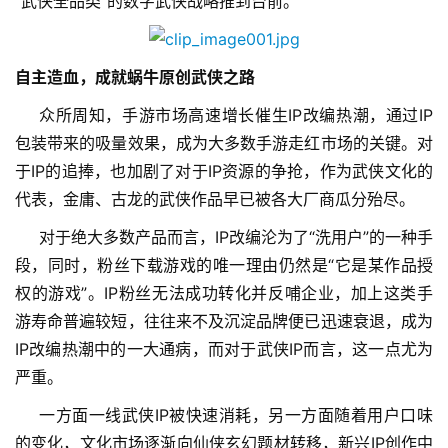
“武侠全品类”的数字武侠战略推到台前。
自主造血，成就蜗牛原创武侠之路
众所周知，手游市场高速增长催生IP改编热潮，通过IP
包装带来的吸量效果，成为大多数手游走红市场的关键。对
于IP的追捧，也加剧了对于IP资源的争抢，作为
武侠文化的
代表，金庸、古龙的武侠作品早已被各大厂商瓜分殆尽。
对于绝大多数产品而言，IP改编沦为了“洗用户”的一种手
段，同时，粉丝下载游戏的唯一理由仍然是“它是某作品授
权的游戏”。IP粉丝无法成功转化并反哺企业，加上这类手
游寿命普遍较短，往往来不及沉淀品牌便已迅速衰退，成为
IP改编热潮中的一大通病，而对于武侠IP而言，这一点尤为
严重。
一方面一线武侠IP被快速消耗，另一方面随着用户口味
的变化，文化市场逐渐向仙侠玄幻题材转移，新兴IP创作中