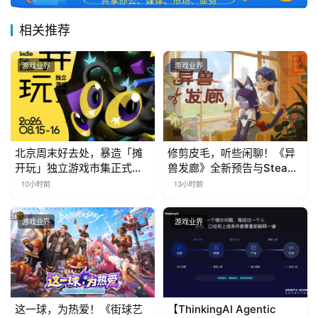
相关推荐
游戏业界
游戏业界
北京周末好去处，暴造「摊
修剪皮毛，听些闲聊！《异
开玩」独立游戏市集正式开
兽发廊》全新预告与Steam
票！
免费试玩公开
10小时前
13小时前
游戏业界
游戏业界
这一球，为热爱！《街球艺
【ThinkingAI Agentic