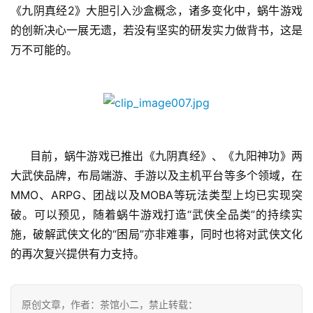
《九阴真经2》大胆引入沙盒概念，诸多变化中，蜗牛游戏
接
的创新决心一展无遗，若没有坚实的研发实力做背书，这是
会
万不可能的。
上
海
站
目前，蜗牛游戏已推出《九阴真经》、《九阳神功》两
中
大武侠品牌，布局端游、手游以及主机平台等多个领域，在
文
MMO、ARPG、团战以及MOBA等玩法类型上均已实现突
(
破。可以预见，随着蜗牛游戏打造“武侠全品类”的持续实
中
施，破解武侠文化的“困局”亦非难事，同时也将对武侠文化
国
)
的再次复兴提供有力支持。
原创文章，作者：茶馆小二，禁止转载：