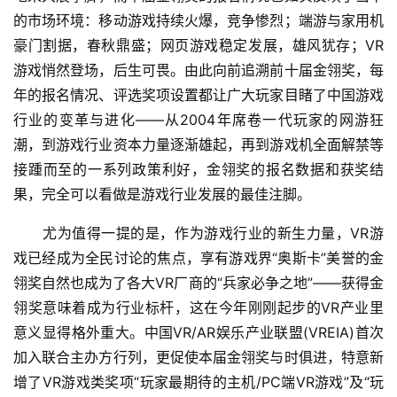
的市场环境：移动游戏持续火爆，竞争惨烈；端游与家用机
豪门割据，春秋鼎盛；网页游戏稳定发展，雄风犹存；VR
游戏悄然登场，后生可畏。由此向前追溯前十届金翎奖，每
年的报名情况、评选奖项设置都让广大玩家目睹了中国游戏
行业的变革与进化——从2004年席卷一代玩家的网游狂
潮，到游戏行业资本力量逐渐雄起，再到游戏机全面解禁等
接踵而至的一系列政策利好，金翎奖的报名数据和获奖结
果，完全可以看做是游戏行业发展的最佳注脚。
　　尤为值得一提的是，作为游戏行业的新生力量，VR游
戏已经成为全民讨论的焦点，享有游戏界“奥斯卡”美誉的金
翎奖自然也成为了各大VR厂商的“兵家必争之地”——获得金
翎奖意味着成为行业标杆，这在今年刚刚起步的VR产业里
意义显得格外重大。中国VR/AR娱乐产业联盟(VREIA)首次
加入联合主办方行列，更促使本届金翎奖与时俱进，特意新
增了VR游戏类奖项“玩家最期待的主机/PC端VR游戏”及“玩