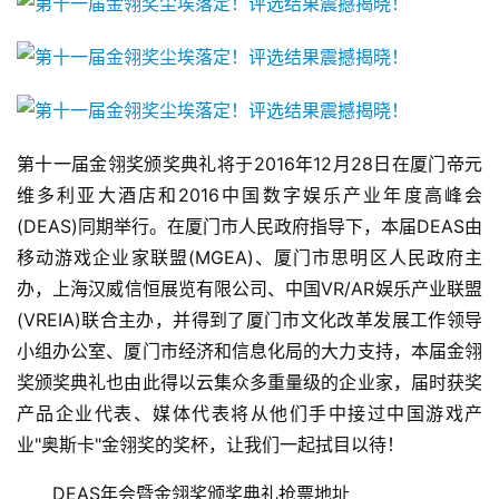
月
3
0
日
第十一届金翎奖颁奖典礼将于2016年12月28日在厦门帝元
游
维多利亚大酒店和2016中国数字娱乐产业年度高峰会
茶
(DEAS)同期举行。在厦门市人民政府指导下，本届DEAS由
移动游戏企业家联盟(MGEA)、厦门市思明区人民政府主
对
办，上海汉威信恒展览有限公司、中国VR/AR娱乐产业联盟
接
(VREIA)联合主办，并得到了厦门市文化改革发展工作领导
会
小组办公室、厦门市经济和信息化局的大力支持，本届金翎
上
奖颁奖典礼也由此得以云集众多重量级的企业家，届时获奖
产品企业代表、媒体代表将从他们手中接过中国游戏产
海
业"奥斯卡"金翎奖的奖杯，让我们一起拭目以待！
站
　　DEAS年会暨金翎奖颁奖典礼抢票地址