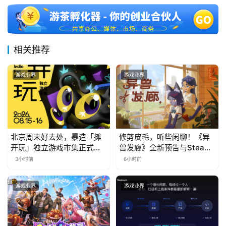
相关推荐
游戏业界
游戏业界
北京周末好去处，暴造「摊
修剪皮毛，听些闲聊！《异
开玩」独立游戏市集正式开
兽发廊》全新预告与Steam
票！
免费试玩公开
3小时前
6小时前
游戏业界
游戏业界