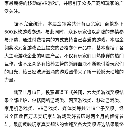
家最期待的移动端VR游戏”，并吸引了众多厂商和玩家的广
泛关注。
　　据不完全统计，本届金翎奖共计有百余家厂商携旗下
500多款游戏参选。与此同时，众多玩家也以高涨的热情参
与评选，通过付费投票的方式支持自己喜爱的游戏。本届金
翎奖收到各游戏企业提交的合格参评产品中，基本囊括了各
大主流游戏企业的明星产品，不仅有玩家们耳熟能详的热门
巨作，也不乏众多有接棒之势的新鲜血液不断吸引着玩家们
的目光，给已经波涛汹涌的游戏圈带来了新一轮撼天动地的
首
力量。
页
　　截至11月16日，投票通道正式关闭，六大类游戏奖项结
果全部出炉，包括网络游戏类、网页游戏类、移动游戏类、
游
家用机游戏类、VR游戏类、媒体类等共计19个子奖项。经
茶
原
过全国数百万忠实玩家与游戏爱好者历时两个月的倾情参
创
与，最能反映玩家真实想法的金翎奖各大奖项评选结果最终