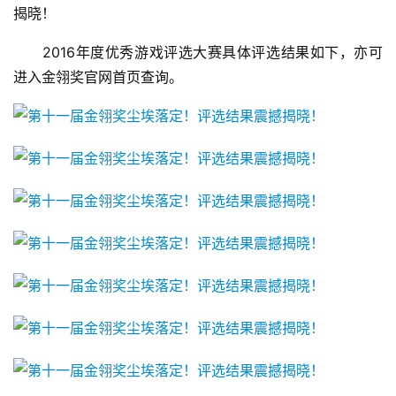
揭晓！
游
　　2016年度优秀游戏评选大赛具体评选结果如下，亦可
戏
业
进入金翎奖官网首页查询。
界
手
机
游
戏
单
机
游
戏
休
闲