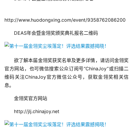
中
http://www.huodongxing.com/event/9358762086200
文
(
　　DEAS年会暨金翎奖颁奖典礼报名二维码
中
国
)
　　欲了解本届金翎奖获奖名单及更多详情，请访问金翎奖
官方网站，也可微信搜索公众订阅号“ChinaJoy”或扫描二
维码关注ChinaJoy官方微信公众号，获取金翎奖相关信
息。
　　金翎奖官方网站
　　http://jlj.chinajoy.net