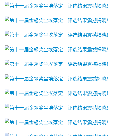
游
戏
2
0
2
5
第
十
三
届
金
茶
奖
7