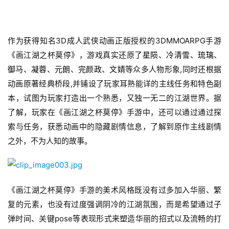
作为获得知名3D成人武侠动画正版授权的3DMMOARPG手游
《画江湖之杯莫停》，游戏真实还原了
星陨
、
冷清雪
、
琉璃
、
御马
、
凝蓉
、
元朗
、
完颜政
、
文婧
等众多人物形象,同时还根据
动画原著经典桥段,并铺设了玩家耳熟能详的主线任务和特色副
本，试图为玩家打造出一个熟悉，又独一无二的江湖世界。据
了解，玩家在《画江湖之杯莫停》手游中，还可以通过通过探
索与任务，获悉动画中的隐藏剧情信息，了解到原作主线剧情
首
页
之外，不为人知的故事。
游
茶
《画江湖之杯莫停》手游的美术风格既没有过多加入华丽、繁
原
创
复的元素，也没有过度强调阴冷的江湖氛围，而是希望通过子
弹时间、关键pose等表现形式来塑造华丽的招式以及流畅的打