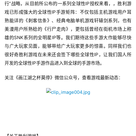
行”战略，从目前所公布的一系列全球性IP授权来看，，胜利游
3
戏已形成强大的全球性IP手游矩阵：不仅包括主机游戏用户耳
0
熟能详的《刺客信条》、经典电脑单机游戏轩辕剑系列，也有
日
美漫用户所熟稔的《行尸走肉》，更包括曾经在街机市场上称
雄的SNK系列的全明星IP等。我们期待这些手游大作能够尽快
游
与广大玩家见面，能够带给广大玩家更多的惊喜。同样我们也
茶
很好奇胜利游戏在未来还会签下哪些全球性IP，让我们国人所
对
开发的全球性IP手游作品进入到全球的手游市场。
接
关注《
》微信公众号，查看游戏最新动态：
画江湖之杯莫停
会
上
海
站