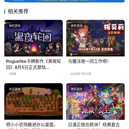
相关推荐
单机游戏
单机游戏
Roguelike卡牌新作《黑夜轮
与魔法使一同工作吧！
回》8月5日正式登陆
Steam，首发9折优惠开启
2天前
2026年7月23日
休闲游戏
单机游戏
把小小农场搬进办公桌面，
日漫正统在欧洲？经典复古