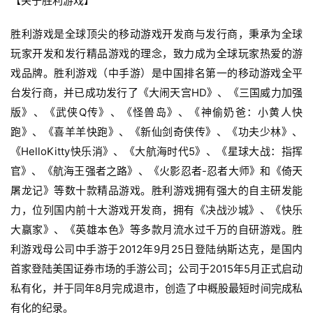
【关于胜利游戏】
中
文
胜利游戏是全球顶尖的移动游戏开发商与发行商，秉承为全球
(
玩家开发和发行精品游戏的理念，致力成为全球玩家热爱的游
中
戏品牌。胜利游戏（中手游）是中国排名第一的移动游戏全平
国
台发行商，并已成功发行了《大闹天宫HD》、《三国威力加强
)
版》、《武侠Q传》、《怪兽岛》、《神偷奶爸：小黄人快
跑》、《喜羊羊快跑》、《新仙剑奇侠传》、《功夫少林》、
《HelloKitty快乐消》、《大航海时代5》、《星球大战：指挥
官》、《航海王强者之路》、《火影忍者-忍者大师》和《倚天
屠龙记》等数十款精品游戏。胜利游戏拥有强大的自主研发能
力，位列国内前十大游戏开发商，拥有《决战沙城》、《快乐
大赢家》、《英雄本色》等多款月流水过千万的自研游戏。胜
利游戏母公司中手游于2012年9月25日登陆纳斯达克，是国内
首家登陆美国证券市场的手游公司；公司于2015年5月正式启动
私有化，并于同年8月完成退市，创造了中概股最短时间完成私
有化的纪录。