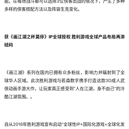
能。在每场战斗都可以选择3位侠客出战的情况下，产生了多种
戏
多样的侠客搭配方法以及阵容生克变化。 
2
0
2
获《画江湖之杯莫停》IP全球授权 胜利游戏全球产品布局再添
5
砝码
第
十
三
届
《画江湖》系列在国内已拥有众多粉丝，影响力并辐射到了全
金
球华人区域。此次胜利游戏与若森数字携手打造这款3D成人武
茶
奖
侠动画手游大作，让玩家真正感受到“人在江湖，身不由己”的冷
酷江湖氛围。。
7
自从2016年胜利游戏宣布启动“全球性IP+国际化游戏+全球化发
月