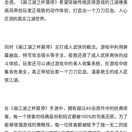
游
击感。《画江湖之杯莫停》希望突破传统武侠游戏的江湖唯美
戏
画风带给玩家正极致的动作体验，打造出一个刀刀见血、人心
业
叵测的真实江湖世界。
界
手
机
同时《画江湖之杯莫停》主打成人武侠的概念。游戏中利用屏
游
幕崩血、特写攻击镜头等手法，极致还原了成人武侠爽快的战
戏
斗体验。玩家还可以通过游戏中的美人收集系统，在游戏中收
集各色美女，真正带给玩家一个刀刀见血、温香艳玉的成人武
单
侠江湖。
机
游
戏
在《画江湖之杯莫停》手游中，拥有超过40名原作中的经典侠
休
客，每一个侠客的经典装扮和招式都被100%的完美还原。为了
闲
能够增强游戏的策略性，每一位侠客都被赋予了独一无二的技
游