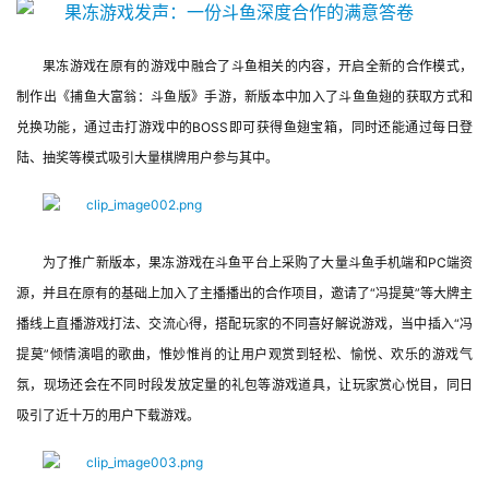
首
页
果冻游戏在原有的游戏中融合了斗鱼相关的内容，开启全新的合作模式，
制作出《捕鱼大富翁：斗鱼版》手游，新版本中加入了斗鱼鱼翅的获取方式和
游
兑换功能，通过击打游戏中的BOSS即可获得鱼翅宝箱，同时还能通过每日登
茶
陆、抽奖等模式吸引大量棋牌用户参与其中。
原
创
游
为了推广新版本，果冻游戏在斗鱼平台上采购了大量斗鱼手机端和PC端资
戏
源，并且在原有的基础上加入了主播播出的合作项目，邀请了“冯提莫”等大牌主
业
播线上直播游戏打法、交流心得，搭配玩家的不同喜好解说游戏，当中插入“冯
界
提莫”倾情演唱的歌曲，惟妙惟肖的让用户观赏到轻松、愉悦、欢乐的游戏气
氛，现场还会在不同时段发放定量的礼包等游戏道具，让玩家赏心悦目，同日
手
吸引了近十万的用户下载游戏。
机
游
戏