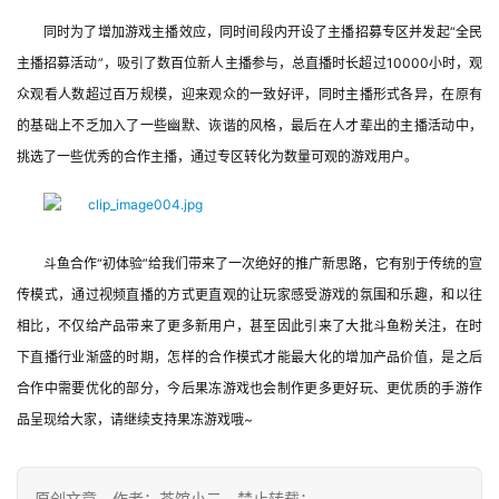
同时为了增加游戏主播效应，同时间段内开设了主播招募专区并发起“全民
单
主播招募活动”，吸引了数百位新人主播参与，总直播时长超过10000小时，观
机
众观看人数超过百万规模，迎来观众的一致好评，同时主播形式各异，在原有
游
的基础上不乏加入了一些幽默、诙谐的风格，最后在人才辈出的主播活动中，
戏
挑选了一些优秀的合作主播，通过专区转化为数量可观的游戏用户。
休
闲
游
斗鱼合作“初体验”给我们带来了一次绝好的推广新思路，它有别于传统的宣
戏
传模式，通过视频直播的方式更直观的让玩家感受游戏的氛围和乐趣，和以往
相比，不仅给产品带来了更多新用户，甚至因此引来了大批斗鱼粉关注，在时
2
0
下直播行业渐盛的时期，怎样的合作模式才能最大化的增加产品价值，是之后
2
合作中需要优化的部分，今后果冻游戏也会制作更多更好玩、更优质的手游作
5
品呈现给大家，请继续支持果冻游戏哦~
第
十
三
原创文章，作者：茶馆小二，禁止转载：