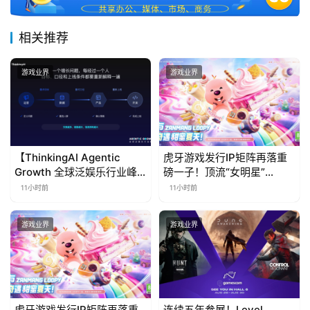
接
相关推荐
会
上
游戏业界
游戏业界
海
站
【ThinkingAI Agentic
虎牙游戏发行IP矩阵再落重
中
Growth 全球泛娱乐行业峰
磅一子！顶流“女明星”
会】Agent 时代，人到底负
ZANMANG LOOPY 正版3D
文
11小时前
11小时前
责什么
消除手游《消消奇遇》惊喜
(
曝光
中
游戏业界
游戏业界
国
)
虎牙游戏发行IP矩阵再落重
连续五年参展！Level