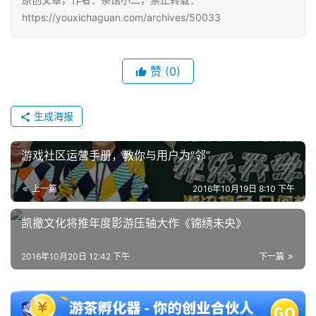
届
https://youxichaguan.com/archives/50033
金
茶
奖
赞
(0)
生成海报
7
月
游戏社区运营手册，教你与用户为“邻”
3
上一篇
2016年10月19日 8:10 下午
0
凯撒文化将推年度影游压轴大作《锦绣未央》
日
游
2016年10月20日 12:42 下午
下一篇
茶
对