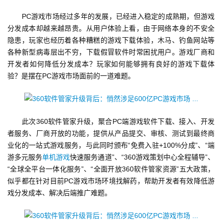
首
　　PC游戏市场经过多年的发展，已经进入稳定的成熟期，但游戏
页
分发成本却越来越昂贵。从用户体验上看，由于网络本身的不安全
隐患，玩家也经历着各种糟糕的游戏下载体验，木马、钓鱼网站等
游
各种新型病毒层出不穷，下载假冒软件时常困扰用户。游戏厂商和
茶
开发者如何降低分发成本？玩家如何能够拥有良好的游戏下载体
原
验？是摆在PC游戏市场面前的一道难题。
创
游
戏
　　此次360软件管家升级，聚合PC端游戏软件下载、接入、开发
业
者服务、厂商开放的功能，提供从产品提交、审核、测试到最终商
界
业化的一站式游戏服务，与此同时颁布“免费入驻+100%分成”、“端
游多元服务
单机游戏
快速服务通道”、“360游戏策划中心全程辅导”、
“全球全平台一体化服务”、“全面开放360软件管家资源”五大政策，
手
似乎都在针对目前PC游戏市场环境找解药，帮助开发者有效降低游
机
戏分发成本、解决后端推广难题。
游
戏