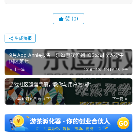
金
茶
赞
(0)
奖
生成海报
7
9月App Annie报告：乐逗游戏位列 iOS公司收入榜中
月
国区第七
上一篇
2016年10月19日 6:28 下午
3
0
游戏社区运营手册，教你与用户为“邻”
日
2016年10月19日 8:10 下午
下一篇
游
茶
对