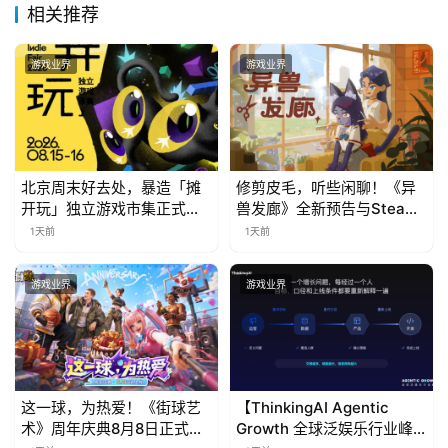
接
相关推荐
会
游戏业界
游戏业界
上
海
站
北京周末好去处，暴造「摊
修剪皮毛，听些闲聊！《异
开玩」独立游戏市集正式开
兽发廊》全新预告与Steam
中
票！
免费试玩公开
1天前
1天前
文
(
游戏业界
游戏业界
中
国
)
这一球，为热爱！《街球艺
【ThinkingAI Agentic
术》周年庆典8月8日正式上
Growth 全球泛娱乐行业峰