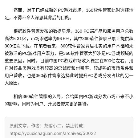
单
　　然而，对于已经成熟的PC游戏市场，360软件管家此时选择涉
机
足，不得不令人深思其背后的目的。
游
戏
　　根据软件管家发布的数据显示，360 PC端产品和服务用户总数
高达5.31亿，市场渗透率为96.6%，其中360软件管家已累计提供超
300亿次下载。在笔者看来，360软件管家背后扎实的用户基础和未
休
被激活的PC游戏用户潜力，是360软件管家大胆涉足PC游戏领域的
闲
重要原因。同时，目前中国PC游戏市场收入稳定在600亿左右，用
游
户对该品类游戏具有较高的忠诚度和付费率，较成熟的市场条件和
戏
用户营收，也是360软件管家选择此时提升PC游戏分发占比的另一
大原因。
2
0
　　相信360软件管家的入局，会给国内PC游戏分发市场带来不小
2
的影响，同时为用户、开发者带来更多期待。
5
第
十
原创文章，作者：茶馆小二，禁止转载：
三
https://youxichaguan.com/archives/50022
届