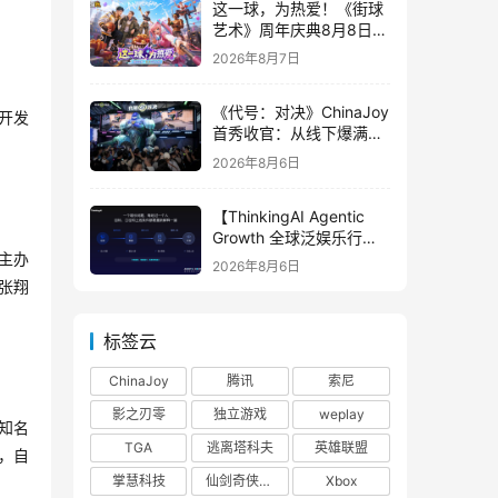
这一球，为热爱！《街球
艺术》周年庆典8月8日正
式上线，多重福利与全新
2026年8月7日
内容同步开启
《代号：对决》ChinaJoy
游开发
首秀收官：从线下爆满看
见玩家的真实期待
2026年8月6日
【ThinkingAI Agentic
Growth 全球泛娱乐行业
峰会】Agent 时代，人到
主办
2026年8月6日
底负责什么
张翔
标签云
ChinaJoy
腾讯
索尼
影之刃零
独立游戏
weplay
知名
TGA
逃离塔科夫
英雄联盟
s，自
掌慧科技
仙剑奇侠传四
Xbox