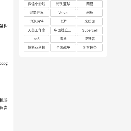
微信小游戏
街头篮球
网易
完美世界
Valve
闲鱼
泡泡玛特
卡游
米哈游
架构
天美工作室
中国独立游戏联盟
Supercell
ps5
鹰角
逆神者
帕斯亚科技
全面战争
刺客信条
og 
主机游
负责