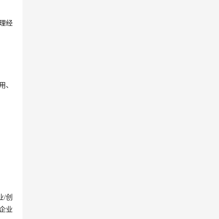
理经
应用、
业/创
企业