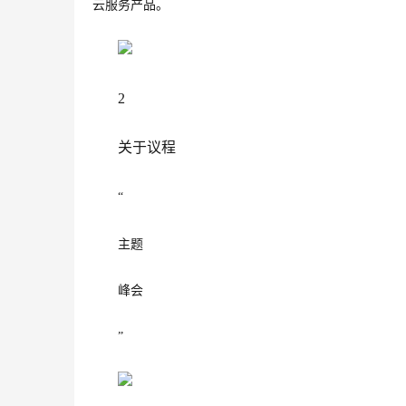
云服务产品。
2
关于议程
“
　　主题
　　峰会
”