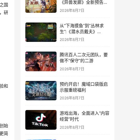
《异兽发廊》全新预告与
府之国
Steam免费试玩公开
2026年8月7日
业，研
从“下海摸鱼”到“丛林求
生”:《潜水员戴夫》
DLC《丛林》移动端定档
2026年8月7日
8月14日
腾讯百人二次元团队，要
做不“保守”的二游
2026年8月7日
预约开启！魔域口袋版启
验和
示服重磅福利
2026年8月7日
游戏出海，全面进入“内容
经营”时代
”创始
2026年8月7日
发更简