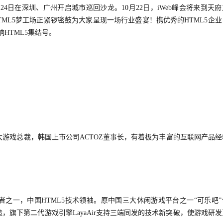
9月24日在深圳、广州开启城市巡回沙龙。
10月22日，iWeb峰会将来到天
TML5梦工场正紧锣密鼓为大家呈现一场行业盛宴！
携优秀的HTML5企
HTML5集结号。
游戏总裁，韩国上市公司ACTOZ董事长，有着极为丰富的互联网产品经
开拓者之一，中国HTML5技术领袖。原中国三大休闲游戏平台之一“可乐吧
的打造，旗下第二代游戏引擎LayaAir支持三端同发的技术新突破，使游戏研