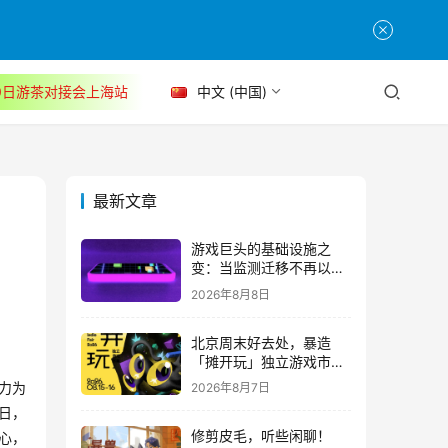
30日游茶对接会上海站
中文 (中国)
最新文章
游戏巨头的基础设施之
变：当监测迁移不再以中
断为代价
2026年8月8日
北京周末好去处，暴造
「摊开玩」独立游戏市集
正式开票！
2026年8月7日
之力为
日，
修剪皮毛，听些闲聊！
中心，