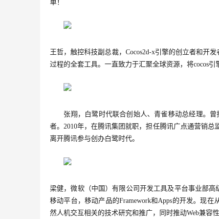
单！
王哲，触控科技副总裁，Cocos2d-x引擎的创立者和开
过程的全套工具。一直致力于汇聚全球资源，将cocos
张翔，白鹭时代联合创始人、青雀移动总经理。曾担
者。2010年，在腾讯集团就职，担任腾讯广点通营销总
离开腾讯参与创办白鹭时代。
梁健，微软（中国）有限公司开发工具及平台事业部高
移动平台，移动产品的Framework和Apps的开发。现在从
然人机交互相关的技术研究和推广，同时推动Web兼容性