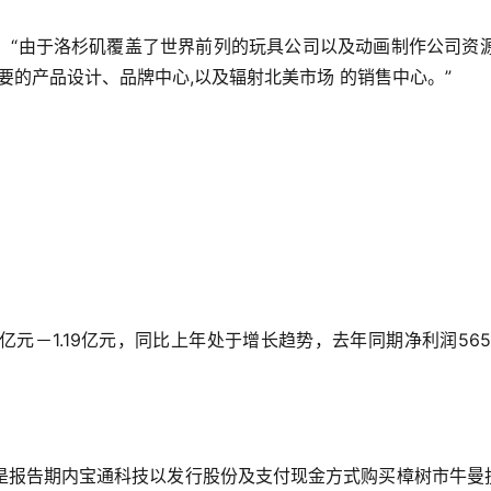
：“由于洛杉矶覆盖了世界前列的玩具公司以及动画制作公司资源
杉矶设置重要的产品设计、品牌中心,以及辐射北美市场 的销售中心。”
7亿元－1.19亿元，同比上年处于增长趋势，去年同期净利润565
是报告期内宝通科技以发行股份及支付现金方式购买樟树市牛曼