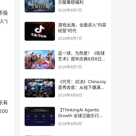
示服重磅福利
2026年8月7日
币投
”)
游戏出海，全面进入“内容
经营”时代
2026年8月7日
这一球，为热爱！《街球
艺术》周年庆典8月8日正
式上线，多重福利与全新
2026年8月7日
内容同步开启
《代号：对决》ChinaJoy
首秀收官：从线下爆满看
见玩家的真实期待
2026年8月6日
乐有
【ThinkingAI Agentic
200
Growth 全球泛娱乐行业
峰会】Agent 时代，人到
2026年8月6日
底负责什么