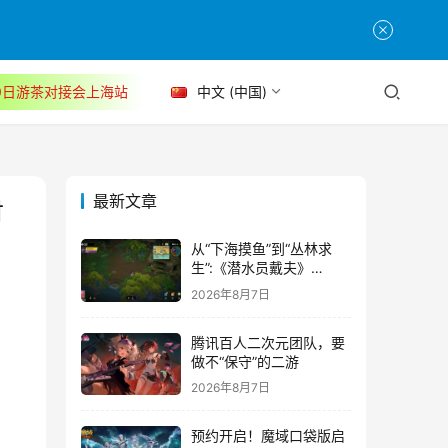
30日游茶对接会上海站
中文 (中国)
最新文章
财
从“下海摸鱼”到“丛林求
生”:《潜水员戴夫》
DLC《丛林》移动端定档
2026年8月7日
8月14日
腾讯百人二次元团队，要
做不“保守”的二游
2026年8月7日
预约开启！魔域口袋版启