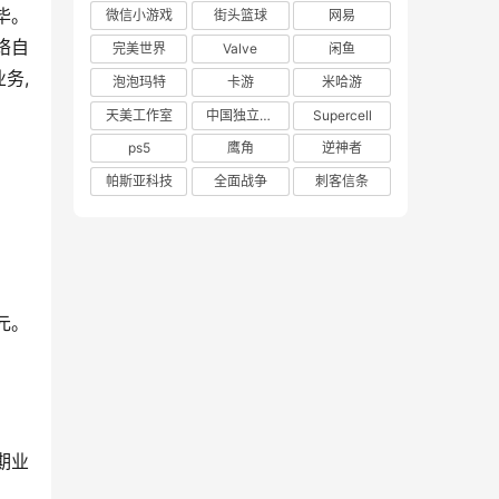
毕。
微信小游戏
街头篮球
网易
自 
完美世界
Valve
闲鱼
务,
泡泡玛特
卡游
米哈游
天美工作室
中国独立游戏联盟
Supercell
ps5
鹰角
逆神者
帕斯亚科技
全面战争
刺客信条
元。
期业