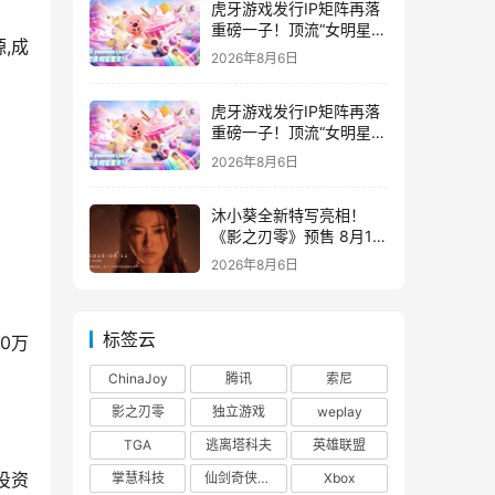
虎牙游戏发行IP矩阵再落
重磅一子！顶流“女明星”
,成
ZANMANG LOOPY 正版
2026年8月6日
3D消除手游《消消奇遇》
惊喜曝光
虎牙游戏发行IP矩阵再落
重磅一子！顶流“女明星”
ZANMANG LOOPY 正版
2026年8月6日
3D消除手游《消消奇遇》
惊喜曝光
沐小葵全新特写亮相！
《影之刃零》预售 8月12
日开启
2026年8月6日
标签云
0万
ChinaJoy
腾讯
索尼
影之刃零
独立游戏
weplay
TGA
逃离塔科夫
英雄联盟
投资
掌慧科技
仙剑奇侠传四
Xbox