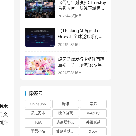
《代号：对决》ChinaJoy
首秀收官：从线下爆满看
见玩家的真实期待
2026年8月6日
【ThinkingAI Agentic
Growth 全球泛娱乐行业
峰会】Agent 时代，人到
2026年8月6日
底负责什么
虎牙游戏发行IP矩阵再落
重磅一子！顶流“女明星”
ZANMANG LOOPY 正版
2026年8月6日
3D消除手游《消消奇遇》
惊喜曝光
标签云
ChinaJoy
腾讯
索尼
娱乐
影之刃零
独立游戏
weplay
与文
到海
TGA
逃离塔科夫
英雄联盟
掌慧科技
仙剑奇侠传四
Xbox