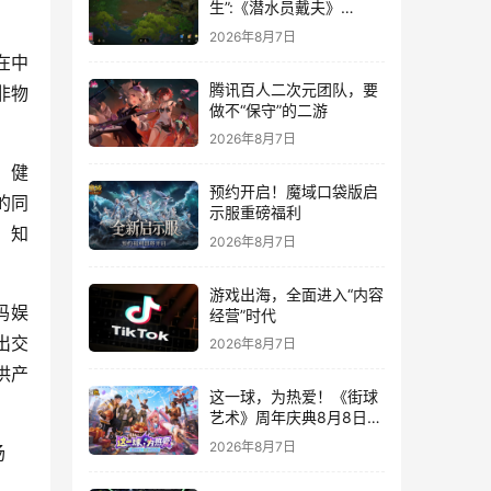
生”:《潜水员戴夫》
DLC《丛林》移动端定档
2026年8月7日
8月14日
在中
腾讯百人二次元团队，要
非物
做不“保守”的二游
2026年8月7日
、健
预约开启！魔域口袋版启
的同
示服重磅福利
，知
2026年8月7日
游戏出海，全面进入“内容
码娱
经营”时代
出交
2026年8月7日
供产
这一球，为热爱！《街球
艺术》周年庆典8月8日正
式上线，多重福利与全新
2026年8月7日
场
内容同步开启