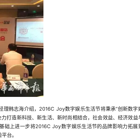
韩志海介绍，2016C Joy数字娱乐生活节将秉承“创新数字
，全力打造新科技、新生活、新时尚相结合，社会效益、经济效益
础上进一步将2016C Joy数字娱乐生活节的品牌影响力拓展
验平台。