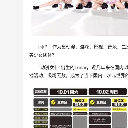
　　同样，作为集动漫、游戏、影视、音乐、二次
美少女团体？
　　“动漫女仆”出生的Lunar，近几年来在
戏活动，吸粉无数，成为了当下国内二次元世界