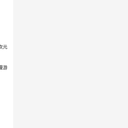
次元
漫游