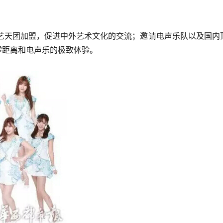
nar等演艺天团加盟，促进中外艺术文化的交流；邀请电声乐队以及国内
星零距离和电声乐的极致体验。