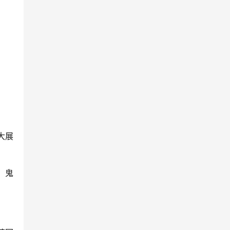
大展
、鬼