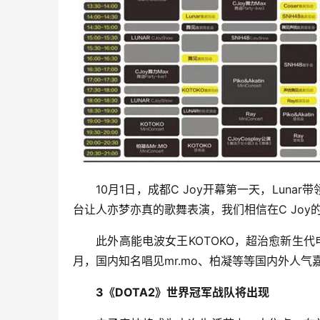
　　10月1日，成都C Joy开幕第一天，Lunar
台让人亦梦亦真的歌舞表演，我们相信在C Jo
　　此外高能电波女王KOTOKO，超治愈新生代电
月，国内知名唱见mr.mo、柏凝等等国内外人
3《DOTA2》世界冠军战队将出现