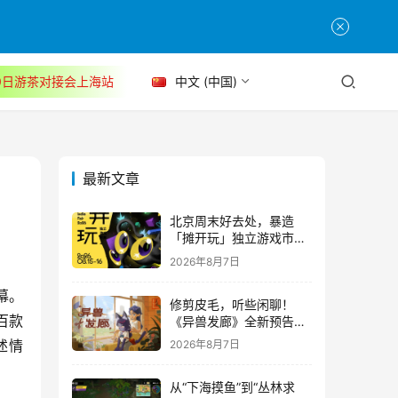
30日游茶对接会上海站
中文 (中国)
最新文章
北京周末好去处，暴造
「摊开玩」独立游戏市集
正式开票！
2026年8月7日
幕。
修剪皮毛，听些闲聊！
百款
《异兽发廊》全新预告与
Steam免费试玩公开
述情
2026年8月7日
从“下海摸鱼”到“丛林求