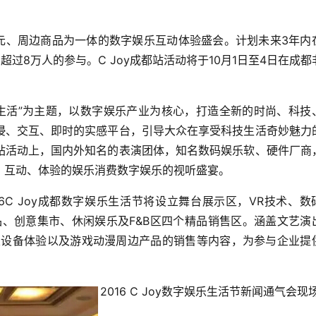
次元、周边商品为一体的数字娱乐互动体验盛会。计划未来3年内
过8万人的参与。C Joy成都站活动将于10月1日至4日在成都
 酷-生活”为主题，以数字娱乐产业为核心，打造全新的时尚、科技
浸、交互、即时的实感平台，引导大众在享受科技生活奇妙魅力
站活动上，国内外知名的表演团体，知名数码娱乐软、硬件厂商
、互动、体验的娱乐消费数字娱乐的视听盛宴。
6C Joy成都数字娱乐生活节将设立舞台展示区，VR技术、数
品、创意集市、休闲娱乐及F&B区四个精品销售区。涵盖文艺演
乐设备体验以及游戏动漫周边产品的销售等内容，为参与企业提
2016 C Joy数字娱乐生活节新闻通气会现