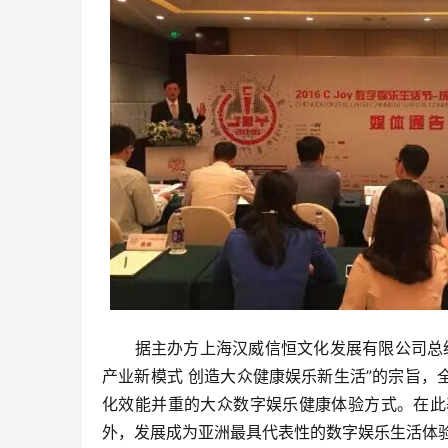
　　据主办方上海汉威信恒文化发展有限公司总经理
产业新模式 创造大众健康娱乐新生活”的宗旨
化效能并重的大众数字娱乐健康体验方式。在此基
外，发展成为亚洲最具代表性的数字娱乐生活体