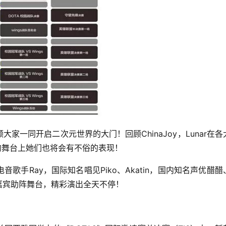
带领大家一同开启二次元世界的大门！回顾ChinaJoy，Lunar在各
y的舞台上她们也将会有不俗的表现！
音歌手Ray，国际知名唱见Piko、Akatin，国内知名声优醋醋
气嘉宾助阵舞台，精彩演出全天不停！