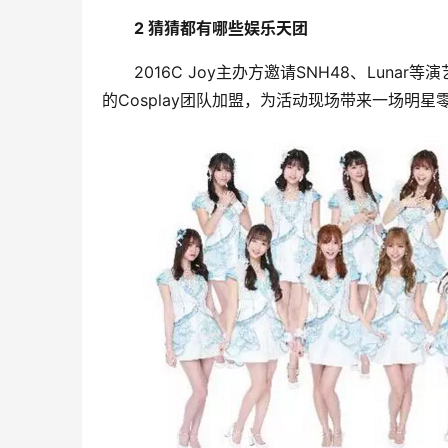
2 猜猜都有哪些娱乐天团
　　2016C Joy主办方邀请SNH48、Lu
的Cosplay团队加盟，为活动现场带来一场明