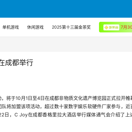
单机游戏
休闲游戏
2025第十三届金茶奖
7月
在成都举行
动，将于10月1日至4日在成都非物质文化遗产博览园正式拉开帷
play团队将加盟该项活动，超过数十家数字娱乐软硬件厂家参与，近
2日，C Joy在成都香格里拉大酒店举行媒体通气会介绍了上