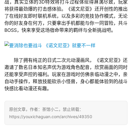
单
战，真实立体的3D特效将打斗过程体现得淋漓尽致，玩家
机
将获得最劲爆的打击感体验。《诺文尼亚》还开创性的推出
游
了在线好友即时联机系统，以及多彩的竞技协作模式，无论
戏
你的好友身在何方，只要拿出手机都能与你一同冒险，共斗
BOSS，快来享受这场宿命带来的羁绊与全新挑战吧。
休
闲
游
　　除了拥有纯正的日式二次元动漫画风，《诺文尼亚》还
戏
邀请了数名日本知名声优为游戏角色配音，欣赏画面的同时
还能享受声控的福利。玩家在游戏时仿佛亲临动漫之中，亲
2
自动手操作，释放技能砍杀小怪兽，身心都能体验到的战斗
0
快感比看动漫还有趣。
2
5
第
原创文章，作者：茶馆小二，禁止转载：
十
https://youxichaguan.com/archives/49350
三
届