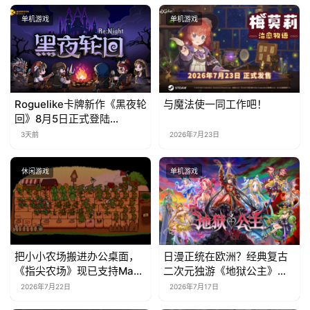
会
单机游戏
单机游戏
上
海
站
Roguelike卡牌新作《黑夜轮
与魔法使一同工作吧！
回》8月5日正式登陆
Steam，首发9折优惠开启
3天前
2026年7月23日
中
文
休闲游戏
单机游戏
(
中
国
)
把小小农场搬进办公桌面，
日漫正统在欧洲？经典复古
《指尖农场》现已支持Mac
二次元独游《地狱公主》现
系统！
已EA上线
2026年7月22日
2026年7月17日