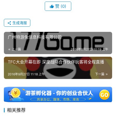
金
赞
(0)
茶
奖
生成海报
广州特游兔信息科技有限公司
7
月
上一篇
2016年9月27日 10:19 上午
3
TFC大会开幕在即 深度战略合作伙伴玩客将全程直播
0
日
2016年9月27日 11:18 上午
下一篇
游
茶
对
相关推荐
接