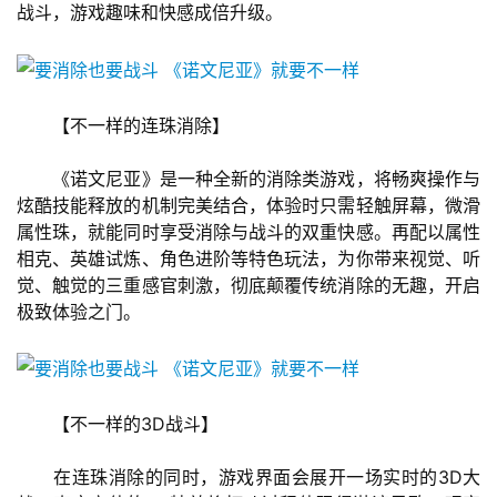
战斗，游戏趣味和快感成倍升级。
页
游
茶
　　【不一样的连珠消除】
原
创
　　《诺文尼亚》是一种全新的消除类游戏，将畅爽操作与
炫酷技能释放的机制完美结合，体验时只需轻触屏幕，微滑
游
属性珠，就能同时享受消除与战斗的双重快感。再配以属性
戏
相克、英雄试炼、角色进阶等特色玩法，为你带来视觉、听
业
觉、触觉的三重感官刺激，彻底颠覆传统消除的无趣，开启
界
极致体验之门。
手
机
游
　　【不一样的3D战斗】
戏
　　在连珠消除的同时，游戏界面会展开一场实时的3D大